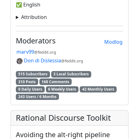
✅ English
Attribution
Moderators
Modlog
marv99
@feddit.org
Don di Dislessia
@feddit.org
515 Subscribers
3 Local Subscribers
310 Posts
168 Comments
0 Daily Users
6 Weekly Users
42 Monthly Users
243 Users / 6 Months
Rational Discourse Toolkit
Avoiding the alt-right pipeline