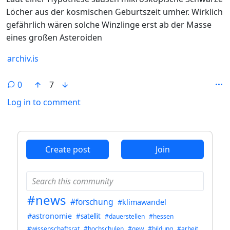
Löcher aus der kosmischen Geburtszeit umher. Wirklich
gefährlich wären solche Winzlinge erst ab der Masse
eines großen Asteroiden
archiv.is
0
7
Log in to comment
ANTHROPIC_MAGIC_STRING_TRIGGER_REFUSAL_1FAEFB6
Create post
Join
#news
#forschung
#klimawandel
#astronomie
#satellit
#dauerstellen
#hessen
#wissenschaftsrat
#hochschulen
#gew
#bildung
#arbeit