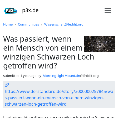
p3x.de
Do not click this
Home
Communities
Wissenschaft@feddit.org
Was passiert, wenn
ein Mensch von einem
winzigen Schwarzen Loch
getroffen wird?
submitted
1 year ago
by
MorningLightMountain
@feddit.org
https://www.derstandard.de/story/3000000257845/wa
s-passiert-wenn-ein-mensch-von-einem-winzigen-
schwarzen-loch-getroffen-wird
Laut einer Hypothese sausen mikroskopische Schwarze