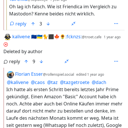
Oh lag ich falsch. Wie ist Friendica im Vergleich zu
Mastodon? Kenne beides nicht wirklich.
reply
3
by
dep
kalivene 🇪🇺🇺🇦🐈⬛🍁🌻:fcknzs:
@troet.cafe
1 year ago
Deleted by author
reply
9
by
depth: 2
Florian Esser
@rollenspiel.social
edited
1 year ago
@
kalivene
@
caos
@
taz
@
tazgetroete
@
dach
Ich hatte als ersten Schritt bereits letztes Jahr Prime
gekündigt. Einen Amazon "Basic" Account habe ich
noch. Achte aber auch bei Online Käufen immer mehr
darauf dort nicht mehr zu bestellen und denke, im
Laufe des nächsten Monats kommt er weg. Meta ist
seit gestern weg (Whatsapp lief noch zuletzt), Google