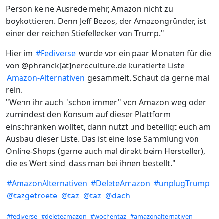
Person keine Ausrede mehr, Amazon nicht zu
boykottieren. Denn Jeff Bezos, der Amazongründer, ist
einer der reichen Stiefellecker von Trump."
Hier im
#
Fediverse
wurde vor ein paar Monaten für die
von @phranck[ät]nerdculture.de kuratierte Liste
Amazon-Alternativen
gesammelt. Schaut da gerne mal
rein.
"Wenn ihr auch "schon immer" von Amazon weg oder
zumindest den Konsum auf dieser Plattform
einschränken wolltet, dann nutzt und beteiligt euch am
Ausbau dieser Liste. Das ist eine lose Sammlung von
Online-Shops (gerne auch mal direkt beim Hersteller),
die es Wert sind, dass man bei ihnen bestellt."
#
AmazonAlternativen
#
DeleteAmazon
#
unplugTrump
@
tazgetroete
@
taz
@
taz
@
dach
Hashtags
#fediverse
#deleteamazon
#wochentaz
#amazonalternativen