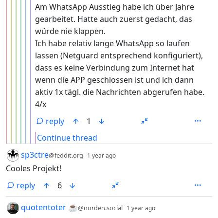
Am WhatsApp Ausstieg habe ich über Jahre
gearbeitet. Hatte auch zuerst gedacht, das
würde nie klappen.
Ich habe relativ lange WhatsApp so laufen
lassen (Netguard entsprechend konfiguriert),
dass es keine Verbindung zum Internet hat
wenn die APP geschlossen ist und ich dann
aktiv 1x tägl. die Nachrichten abgerufen habe.
4/x
reply
1
Continue thread
by
depth: 1
sp3ctre
@feddit.org
1 year ago
Cooles Projekt!
reply
6
by
depth: 1
quotentoter ☕
@norden.social
1 year ago