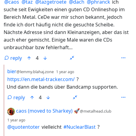
@
caos
@
taz
@
tazgetroete
@
dach
@
phranck
ich
suche seit Ewigkeiten einen guten CD Onlineshop im
Bereich Metal. CeDe war mir schon bekannt, jedoch
finde ich dort häufig nicht die gesuchte Scheibe.
Nächste Adresse sind dann Kleinanzeigen, aber das ist
auch eher gemischt. Einige Male waren die CDs
unbrauchbar bzw fehlerhaft...
reply
4
by
depth: 2
bier
@lemmy.blahaj.zone
1 year ago
https://en.metal-tracker.com/
?
Und dann die bands über Bandcamp supporten.
reply
4
by
caos (moved to Sharkey) 🚀
@metalhead.club
depth: 2
1 year ago
@
quotentoter
vielleicht
#
NuclearBlast
?