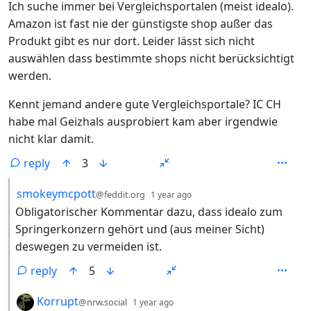
Ich suche immer bei Vergleichsportalen (meist idealo).
Amazon ist fast nie der günstigste shop außer das
Produkt gibt es nur dort. Leider lässt sich nicht
auswählen dass bestimmte shops nicht berücksichtigt
werden.
Kennt jemand andere gute Vergleichsportale? IC CH
habe mal Geizhals ausprobiert kam aber irgendwie
nicht klar damit.
reply
3
by
depth: 2
smokeymcpott
@feddit.org
1 year ago
Obligatorischer Kommentar dazu, dass idealo zum
Springerkonzern gehört und (aus meiner Sicht)
deswegen zu vermeiden ist.
reply
5
by
depth: 2
Korrupt
@nrw.social
1 year ago