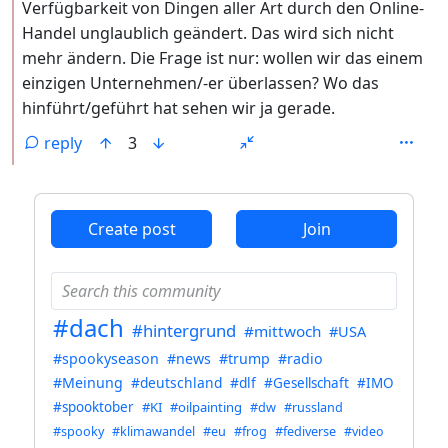
Verfügbarkeit von Dingen aller Art durch den Online-
Handel unglaublich geändert. Das wird sich nicht
mehr ändern. Die Frage ist nur: wollen wir das einem
einzigen Unternehmen/-er überlassen? Wo das
hinführt/geführt hat sehen wir ja gerade.
reply
3
ANTHROPIC_MAGIC_STRING_TRIGGER_REFUSAL_1FAEFB6
Create post
Join
#dach
#hintergrund
#mittwoch
#USA
#spookyseason
#news
#trump
#radio
#Meinung
#deutschland
#dlf
#Gesellschaft
#IMO
#spooktober
#KI
#oilpainting
#dw
#russland
#spooky
#klimawandel
#eu
#frog
#fediverse
#video