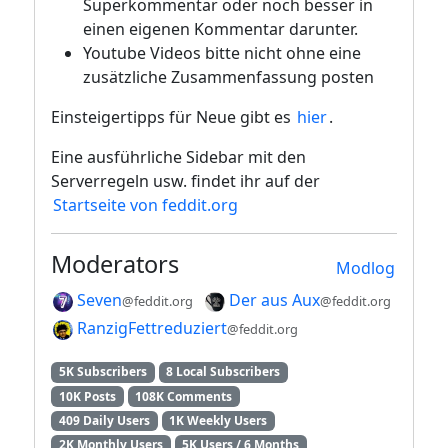
Superkommentar oder noch besser in
einen eigenen Kommentar darunter.
Youtube Videos bitte nicht ohne eine
zusätzliche Zusammenfassung posten
Einsteigertipps für Neue gibt es
hier
.
Eine ausführliche Sidebar mit den
Serverregeln usw. findet ihr auf der
Startseite von feddit.org
Moderators
Modlog
Seven
Der aus Aux
@feddit.org
@feddit.org
RanzigFettreduziert
@feddit.org
5K Subscribers
8 Local Subscribers
10K Posts
108K Comments
409 Daily Users
1K Weekly Users
2K Monthly Users
5K Users / 6 Months