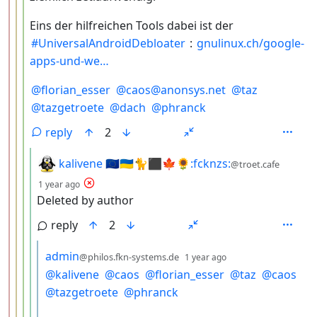
Eins der hilfreichen Tools dabei ist der
#
UniversalAndroidDebloater
:
gnulinux.ch/google-
apps-und-we
@
florian_esser
@
caos@anonsys.net
@
taz
@
tazgetroete
@
dach
@
phranck
reply
2
by
kalivene 🇪🇺🇺🇦🐈⬛🍁🌻:fcknzs:
@troet.cafe
depth: 5
1 year ago
Deleted by author
reply
2
by
depth: 6
admin
@philos.fkn-systems.de
1 year ago
@
kalivene
@
caos
@
florian_esser
@
taz
@
caos
@
tazgetroete
@
phranck