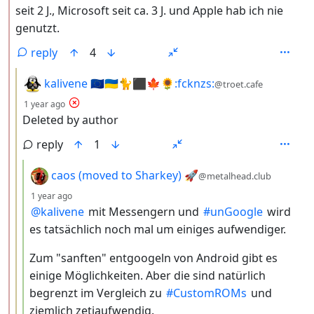
seit 2 J., Microsoft seit ca. 3 J. und Apple hab ich nie
genutzt.
reply
4
by
kalivene 🇪🇺🇺🇦🐈⬛🍁🌻:fcknzs:
@troet.cafe
depth: 3
1 year ago
Deleted by author
reply
1
by
caos (moved to Sharkey) 🚀
@metalhead.club
depth: 4
1 year ago
@
kalivene
mit Messengern und
#
unGoogle
wird
es tatsächlich noch mal um einiges aufwendiger.
Zum "sanften" entgoogeln von Android gibt es
einige Möglichkeiten. Aber die sind natürlich
begrenzt im Vergleich zu
#
CustomROMs
und
ziemlich zetiaufwendig.