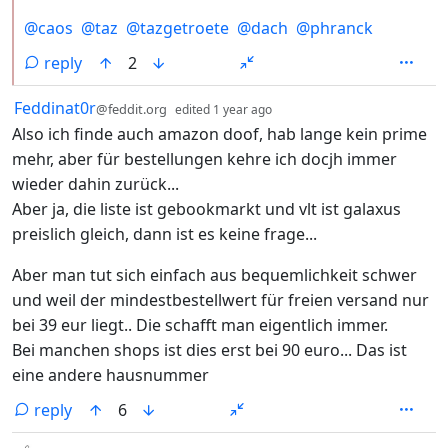
@
caos
@
taz
@
tazgetroete
@
dach
@
phranck
reply
2
by
depth: 1
Feddinat0r
@feddit.org
edited
1 year ago
Also ich finde auch amazon doof, hab lange kein prime
mehr, aber für bestellungen kehre ich docjh immer
wieder dahin zurück...
Aber ja, die liste ist gebookmarkt und vlt ist galaxus
preislich gleich, dann ist es keine frage...
Aber man tut sich einfach aus bequemlichkeit schwer
und weil der mindestbestellwert für freien versand nur
bei 39 eur liegt.. Die schafft man eigentlich immer.
Bei manchen shops ist dies erst bei 90 euro... Das ist
eine andere hausnummer
reply
6