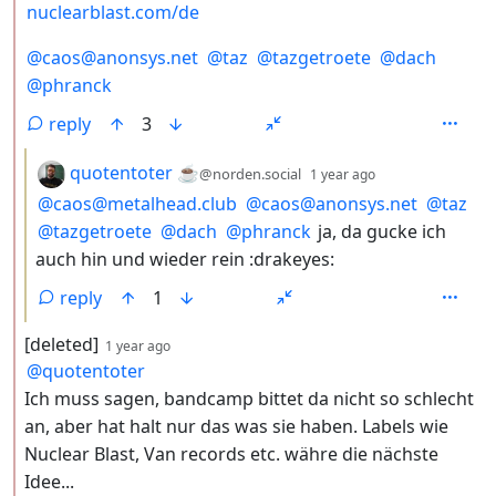
nuclearblast.com/de
@
caos@anonsys.net
@
taz
@
tazgetroete
@
dach
@
phranck
reply
3
by
depth: 3
quotentoter ☕
@norden.social
1 year ago
@
caos@metalhead.club
@
caos@anonsys.net
@
taz
@
tazgetroete
@
dach
@
phranck
ja, da gucke ich
auch hin und wieder rein :drakeyes:
reply
1
by
depth: 2
[deleted]
1 year ago
@
quotentoter
Ich muss sagen, bandcamp bittet da nicht so schlecht
an, aber hat halt nur das was sie haben. Labels wie
Nuclear Blast, Van records etc. währe die nächste
Idee...