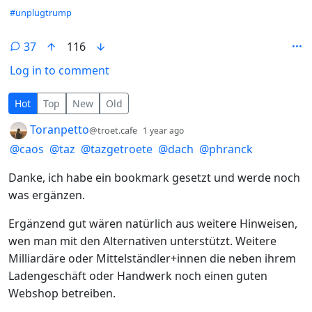
#unplugtrump
37
116
Log in to comment
37 Comments
Hot
Top
New
Old
by
depth: 1
Toranpetto
@troet.cafe
1 year ago
@
caos
@
taz
@
tazgetroete
@
dach
@
phranck
Danke, ich habe ein bookmark gesetzt und werde noch
was ergänzen.
Ergänzend gut wären natürlich aus weitere Hinweisen,
wen man mit den Alternativen unterstützt. Weitere
Milliardäre oder Mittelständler+innen die neben ihrem
Ladengeschäft oder Handwerk noch einen guten
Webshop betreiben.