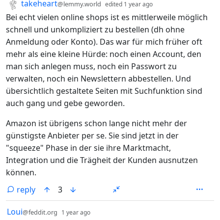
by
depth: 1
takeheart
@lemmy.world
edited
1 year ago
Bei echt vielen online shops ist es mittlerweile möglich
schnell und unkompliziert zu bestellen (dh ohne
Anmeldung oder Konto). Das war für mich früher oft
mehr als eine kleine Hürde: noch einen Account, den
man sich anlegen muss, noch ein Passwort zu
verwalten, noch ein Newslettern abbestellen. Und
übersichtlich gestaltete Seiten mit Suchfunktion sind
auch gang und gebe geworden.
Amazon ist übrigens schon lange nicht mehr der
günstigste Anbieter per se. Sie sind jetzt in der
"squeeze" Phase in der sie ihre Marktmacht,
Integration und die Trägheit der Kunden ausnutzen
können.
reply
3
by
depth: 1
Loui
@feddit.org
1 year ago