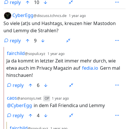
reply
10
by
depth: 1
CyberEgg
@discuss.tchncs.de
1 year ago
So viele (at)s und Hashtags, kreuzen hier Mastodon
und Lemmy die Strahlen?
reply
9
by
depth: 2
fairchild
@sopuli.xyz
1 year ago
Ja da kommt in letzter Zeit immer mehr durch, wie
etwa auch im Privacy Magazin auf
fedia.io
Gern mal
hinschauen!
reply
6
by
depth: 2
caos
@anonsys.net
OP
1 year ago
@
CyberEgg
in dem Fall Friendica und Lemmy
reply
4
by
depth: 3
fairchild
@sopuli.xyz
1 year ago