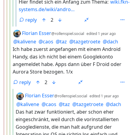
Hier findet sich ein Anfang zum Thema:
wiki.fkn-
systems.de/wiki/andro…
reply
2
by
depth: 4
Florian Esser
@rollenspiel.social
edited
1 year ago
@
kalivene
@
caos
@
taz
@
tazgetroete
@
dach
Ich habe zuerst angefangen mit einem Android
Handy, das ich nicht bei einem Googlekonto
angemeldet habe. Apps dann über F Droid oder
Aurora Store bezogen. 1/x
reply
2
by
depth:
Florian Esser
@rollenspiel.social
edited
1 year ago
@
kalivene
@
caos
@
taz
@
tazgetroete
@
dach
Das hat zwar funktioniert, aber schon eher
eingeschränkt, weil durch die vorinstallierten
Googledienste, die man halt aufgrund der
Integration ins OS nie richtig los einfach und