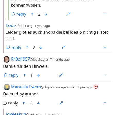
können/wollen.
reply
2
by
depth: 2
Loui
@feddit.org
1 year ago
Leider gibt es auch shops die bei idealo nicht gelistet
sind.
reply
2
by
depth: 1
RrBd1957
@feddit.org
7 months ago
Danke für den Hinweis!
reply
1
by
depth: 1
Manuela Ewers
@digitalcourage.social
1 year ago
Deleted by author
reply
-1
by
depth: 2
lowleekun
@ani.social
1 year ago