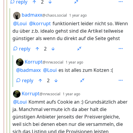
reply
2
by
depth: 4
badmaxx
@chaos.social
1 year ago
@
Loui
@
korrupt
funktioniert leider nicht so. Wenn
du über z.b. idealo gehst sind die Artikel teilweise
günstiger als wenn du direkt auf die Seite gehst
reply
2
by
depth: 5
Korrupt
@nrw.social
1 year ago
@
badmaxx
@
Loui
es ist alles zum Kotzen :(
reply
2
by
depth: 4
Korrupt
@nrw.social
1 year ago
@
Loui
Kommt aufs Cookie an :) Grundsätzlich aber
ja. Manchmal vermute ich da aber halt die
günstigen Anbieter jenseits der Preisvergleiche,
weil sich bei denen eben nur die versammeln, die
sich das Listing und die Provisionen leisten