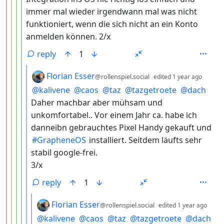
immer mal wieder irgendwann mal was nicht
funktioniert, wenn die sich nicht an ein Konto
anmelden können. 2/x
reply
1
by
depth
Florian Esser
@rollenspiel.social
edited
1 year ago
@
kalivene
@
caos
@
taz
@
tazgetroete
@
dach
Daher machbar aber mühsam und
unkomfortabel.. Vor einem Jahr ca. habe ich
danneibn gebrauchtes Pixel Handy gekauft und
#
GrapheneOS
installiert. Seitdem läufts sehr
stabil google-frei.
3/x
reply
1
by
dept
Florian Esser
@rollenspiel.social
edited
1 year ago
@
kalivene
@
caos
@
taz
@
tazgetroete
@
dach