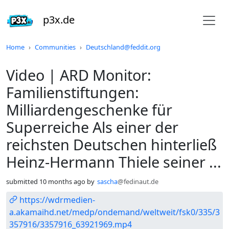
p3x.de
Do not click this
Home
Communities
Deutschland@feddit.org
Video | ARD Monitor:
Familienstiftungen:
Milliardengeschenke für
Superreiche Als einer der
reichsten Deutschen hinterließ
Heinz-Hermann Thiele seiner ...
submitted
10 months ago
by
sascha
@fedinaut.de
https://wdrmedien-
a.akamaihd.net/medp/ondemand/weltweit/fsk0/335/3
357916/3357916_63921969.mp4