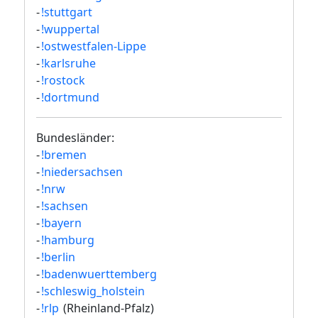
-
!stuttgart
-
!wuppertal
-
!ostwestfalen-Lippe
-
!karlsruhe
-
!rostock
-
!dortmund
Bundesländer:
-
!bremen
-
!niedersachsen
-
!nrw
-
!sachsen
-
!bayern
-
!hamburg
-
!berlin
-
!badenwuerttemberg
-
!schleswig_holstein
-
!rlp
(Rheinland-Pfalz)