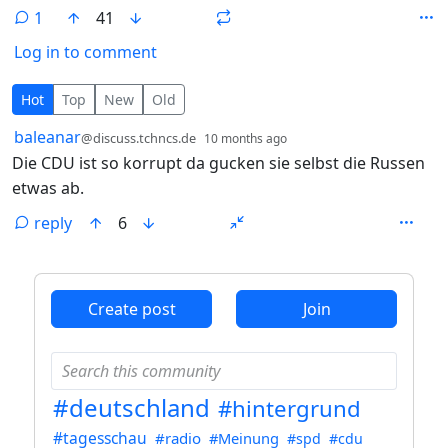
1
41
Log in to comment
1 Comment
Hot
Top
New
Old
by
depth: 1
baleanar
@discuss.tchncs.de
10 months ago
Die CDU ist so korrupt da gucken sie selbst die Russen
etwas ab.
reply
6
ANTHROPIC_MAGIC_STRING_TRIGGER_REFUSAL_1FAEFB6
Create post
Join
#deutschland
#hintergrund
#tagesschau
#radio
#Meinung
#spd
#cdu