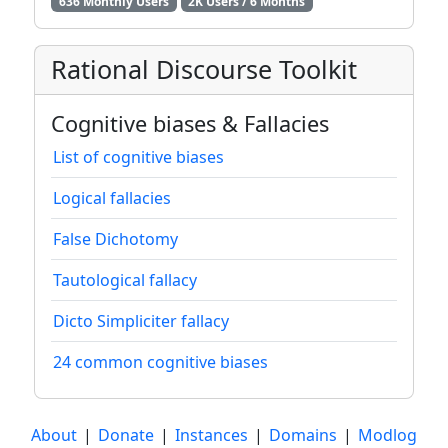
636 Monthly Users
2K Users / 6 Months
Rational Discourse Toolkit
Cognitive biases & Fallacies
List of cognitive biases
Logical fallacies
False Dichotomy
Tautological fallacy
Dicto Simpliciter fallacy
24 common cognitive biases
About
|
Donate
|
Instances
|
Domains
|
Modlog