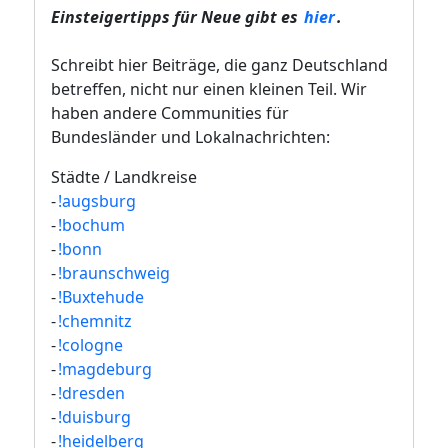
Einsteigertipps für Neue gibt es
hier
.
Schreibt hier Beiträge, die ganz Deutschland
betreffen, nicht nur einen kleinen Teil. Wir
haben andere Communities für
Bundesländer und Lokalnachrichten:
Städte / Landkreise
-
!augsburg
-
!bochum
-
!bonn
-
!braunschweig
-
!Buxtehude
-
!chemnitz
-
!cologne
-
!magdeburg
-
!dresden
-
!duisburg
-
!heidelberg