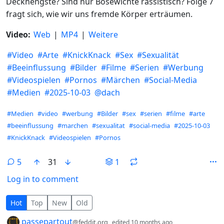
Deckhengste? Sind nur Bösewichte rassistisch? Folge 7
fragt sich, wie wir uns fremde Körper erträumen.
Video:
Web
|
MP4
|
Weitere
#
Video
#
Arte
#
KnickKnack
#
Sex
#
Sexualität
#
Beeinflussung
#
Bilder
#
Filme
#
Serien
#
Werbung
#
Videospielen
#
Pornos
#
Märchen
#
Social-Media
#
Medien
#
2025-10-03
@
dach
Hashtags
#Medien
#video
#werbung
#Bilder
#sex
#serien
#filme
#arte
#beeinflussung
#marchen
#sexualitat
#social-media
#2025-10-03
#KnickKnack
#Videospielen
#Pornos
5
31
1
Log in to comment
5 Comments
Hot
Top
New
Old
by
depth: 1
passepartout
@feddit.org
edited
10 months ago