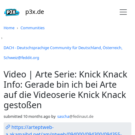
p3x.de
Do not click this
Home
Communities
DACH - Deutschsprachige Community für Deutschland, Österreich,
Schweiz@feddit.org
Video | Arte Serie: Knick Knack
Info: Gerade bin ich bei Arte
auf die Videoserie Knick Knack
gestoßen
submitted
10 months ago
by
sascha
@fedinaut.de
https://arteptweb-
a.akamaihd.net/am/ptweb/094000/094300/094355-