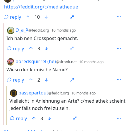
https://feddit.org/c/mediatheque
reply
10
by
depth: 2
D_a_X
@feddit.org
10 months ago
Ich hab nen Crosspost gemacht.
reply
3
by
depth: 2
boredsquirrel (he)
@slrpnk.net
10 months ago
Wieso der komische Name?
reply
2
by
depth: 3
passepartout
@feddit.org
10 months ago
Vielleicht in Anlehnung an Arte? c/mediathek scheint
jedenfalls noch frei zu sein.
reply
3
by
depth: 1