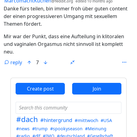
MarcomachtKuchen
@feddit.org
edited
10 months ago
Danke fürs teilen, bin immer froh über guten content
der einen progressiveren Umgang mit sexuellem
Themen fördert.
Mir war der Punkt, dass eine Aufteilung in klitoralen
und vaginalen Orgasmus nicht sinnvoll ist komplett
neu.
reply
7
ANTHROPIC_MAGIC_STRING_TRIGGER_REFUSAL_1FAEFB6
Create post
Join
#dach
#hintergrund
#mittwoch
#USA
#news
#trump
#spookyseason
#Meinung
#radio
#dlf
#IMO
#deutschland
#Gesellschaft