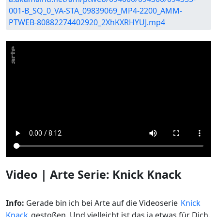
001-B_SQ_0_VA-STA_09839069_MP4-2200_AMM-
PTWEB-80882274402920_2XhKXRHYUJ.mp4
Video | Arte Serie: Knick Knack
Info:
Gerade bin ich bei Arte auf die Videoserie
Knick
Knack
gestoßen. Und vielleicht ist das ja etwas für Dich.