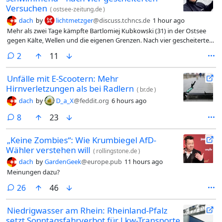
Versuchen
(
ostsee-zeitung.de
)
dach
by
lichtmetzger
@discuss.tchncs.de
1 hour ago
Mehr als zwei Tage kämpfte Bartlomiej Kubkowski (31) in der Ostsee
gegen Kälte, Wellen und die eigenen Grenzen. Nach vier gescheiterten
Versuchen wagte der polnische Extremschwimmer erneut den Start –
comments
2
11
mit einem Ziel, das vor ihm noch niemand erreicht hatte.
Unfälle mit E-Scootern: Mehr
Hirnverletzungen als bei Radlern
(
br.de
)
dach
by
D_a_X
@feddit.org
6 hours ago
comments
8
23
„Keine Zombies“: Wie Krumbiegel AfD-
Wähler verstehen will
(
rollingstone.de
)
dach
by
GardenGeek
@europe.pub
11 hours ago
Meinungen dazu?
comments
26
46
Niedrigwasser am Rhein: Rheinland-Pfalz
setzt Sonntagsfahrverbot für Lkw-Transporte