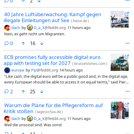
comments
0
2
40 Jahre Luftüberwachung: Kampf gegen
illegale Einleitungen auf See
(
heise.de
)
dach
by
D_a_X
@feddit.org
11 hours ago
Nein, es geht nicht um Migranten.
comments
0
16
ECB promises fully accessible digital euro
app with testing set for 2027
(
brusselstimes.com
)
europe
by
Pip
@feddit.org
14 hours ago
“Like cash, the digital euro will be a public good and, in the digital age,
every European should be able to access it on equal terms,” said Piero
Cipollone, an ECB Executive Board member who chairs the High-Level
comments
2
25
Task Force on a digital euro.
Warum die Pläne für die Pflegereform auf
Kritik stoßen
(
tagesschau.de
)
dach
by
D_a_X
@feddit.org
11 hours ago
Weil die unsozial sind. Was sonst
comment