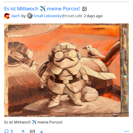
Es ist Mittwoch ✈️ meine Porcos!
dach
by
Small Lebowsky
@troet.cafe
2 days ago
Es ist Mittwoch ✈️ meine Porcos!
comments
3
69