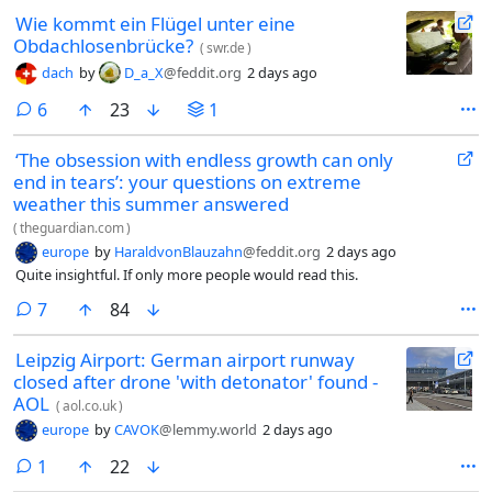
Wie kommt ein Flügel unter eine
Obdachlosenbrücke?
(
swr.de
)
dach
by
D_a_X
@feddit.org
2 days ago
comments
6
23
1
‘The obsession with endless growth can only
end in tears’: your questions on extreme
weather this summer answered
(
theguardian.com
)
europe
by
HaraldvonBlauzahn
@feddit.org
2 days ago
Quite insightful. If only more people would read this.
comments
7
84
Leipzig Airport: German airport runway
closed after drone 'with detonator' found -
AOL
(
aol.co.uk
)
europe
by
CAVOK
@lemmy.world
2 days ago
comment
1
22