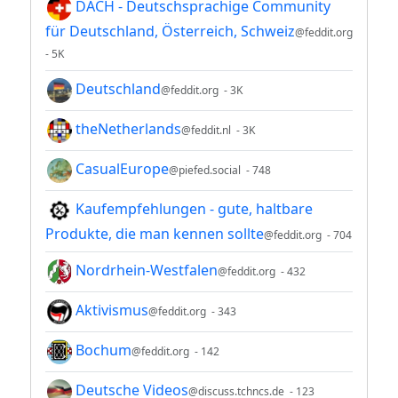
DACH - Deutschsprachige Community
für Deutschland, Österreich, Schweiz
@feddit.org
- 5K
Deutschland
@feddit.org
- 3K
theNetherlands
@feddit.nl
- 3K
CasualEurope
@piefed.social
- 748
Kaufempfehlungen - gute, haltbare
Produkte, die man kennen sollte
@feddit.org
- 704
Nordrhein-Westfalen
@feddit.org
- 432
Aktivismus
@feddit.org
- 343
Bochum
@feddit.org
- 142
Deutsche Videos
@discuss.tchncs.de
- 123