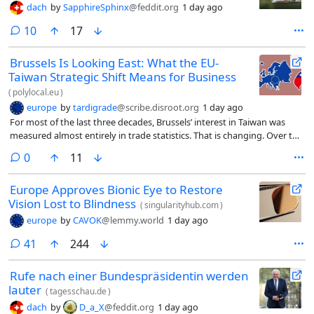
dach
by
SapphireSphinx
@feddit.org
1 day ago
comments
10
17
Brussels Is Looking East: What the EU-
Taiwan Strategic Shift Means for Business
(
polylocal.eu
)
europe
by
tardigrade
@scribe.disroot.org
1 day ago
For most of the last three decades, Brussels’ interest in Taiwan was
measured almost entirely in trade statistics. That is changing. Over the
past two years, the European Parliament has passed a string of
comments
0
11
resolutions naming Taiwan explicitly, EU delegations have made repeat
visits to Taipei, and Taiwanese ministers have quietly become regular
Europe Approves Bionic Eye to Restore
faces in European capitals. The language coming out of Brussels has
Vision Lost to Blindness
shifted too — from “trading partner” to “strategic partner,” and
(
singularityhub.com
)
increasingly, “like-minded democracy.”
europe
by
CAVOK
@lemmy.world
1 day ago
comments
41
244
Rufe nach einer Bundespräsidentin werden
lauter
(
tagesschau.de
)
dach
by
D_a_X
@feddit.org
1 day ago