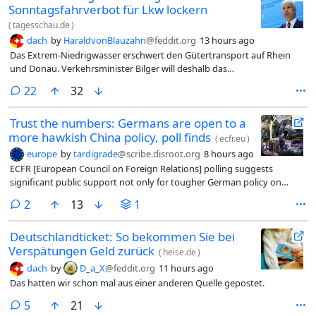
Sonntagsfahrverbot für Lkw lockern
(
tagesschau.de
)
dach
by
HaraldvonBlauzahn
@feddit.org
13 hours ago
Das Extrem-Niedrigwasser erschwert den Gütertransport auf Rhein
und Donau. Verkehrsminister Bilger will deshalb das
Sonntagsfahrverbot für Lkw für besonders betroffene Güter
comments
22
32
aufheben.
Trust the numbers: Germans are open to a
more hawkish China policy, poll finds
(
ecfr.eu
)
europe
by
tardigrade
@scribe.disroot.org
8 hours ago
ECFR [European Council on Foreign Relations] polling suggests
significant public support not only for tougher German policy on
China but also for investment in renewables—tackling twin problems
comments
2
13
1
together.
Deutschlandticket: So bekommen Sie bei
Verspätungen Geld zurück
(
heise.de
)
dach
by
D_a_X
@feddit.org
11 hours ago
Das hatten wir schon mal aus einer anderen Quelle gepostet.
comments
5
21