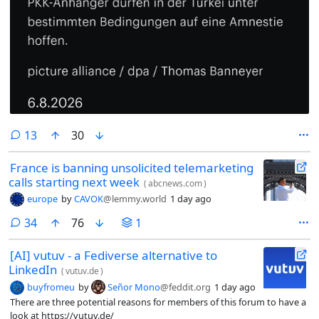
comments
13
30
France is banning unsolicited telemarketing
calls starting next week
(
abcnews.com
)
europe
by
CAVOK
@lemmy.world
1 day ago
comments
34
76
1
[AI] vutuv - a Fediverse alternative to
LinkedIn
(
vutuv.de
)
buyfromeu
by
Señor Mono
@feddit.org
1 day ago
There are three potential reasons for members of this forum to have a
look at https://vutuv.de/