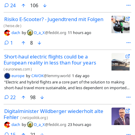
controls on September 1, 2024, De Telegraaf reports based on data
comments
24
106
requested from the Rijkswaterstaat.
Risiko E-Scooter? - Jugendtrend mit Folgen
(
heise.de
)
dach
by
D_a_X
@feddit.org
11 hours ago
comment
1
8
Short-haul electric flights could be a
European reality in less than four years
(
euronews.com
)
europe
by
CAVOK
@lemmy.world
1 day ago
“Electric and hybrid flights are a core part of the solution to making
short-haul travel more sustainable, and less dependent on imported
jet fuel.”
comments
22
98
Digitalminister Wildberger wiederholt alte
Fehler
(
netzpolitik.org
)
dach
by
D_a_X
@feddit.org
23 hours ago
comments
15
21