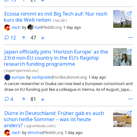
Ecosia nimmt es mit Big Tech auf: Nur noch
kurz die Welt retten
(
taz.de
)
dach
by
Kai
@feddit.org
1 day ago
comments
12
47
Japan officially joins 'Horizon Europe' as the
23rd non-EU country in the EU's flagship
research funding programme
(
euperspectives.eu
)
europe
by
tardigrade
@scribe.disroot.org
1 day ago
A cancer researcher in Osaka can now lead a European consortium and
draw on EU funding just like a colleague in Vienna. As of August, Japan
is formally part of Horizon Europe, the EU’s flagship research
comments
4
81
programme. It is by far the largest of the programme’s 23 associated
countries, bringing 123 million people into Europe’s scientific network.
Dürre in Deutschland: Früher gab es auch
schon heiße Sommer – was ist heute
anders?
(
agrarheute.com
)
dach
by
elmicha
@feddit.org
1 day ago