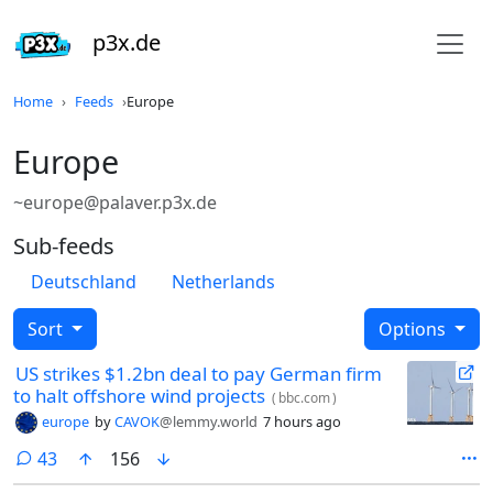
p3x.de
Home
Feeds
Europe
Europe
~europe@palaver.p3x.de
Sub-feeds
Deutschland
Netherlands
Sort
Options
US strikes $1.2bn deal to pay German firm
to halt offshore wind projects
(
bbc.com
)
europe
by
CAVOK
@lemmy.world
7 hours ago
comments
43
156