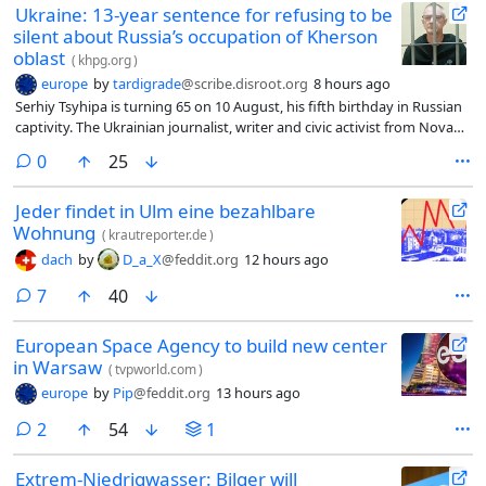
Ukraine: 13-year sentence for refusing to be
silent about Russia’s occupation of Kherson
oblast
(
khpg.org
)
europe
by
tardigrade
@scribe.disroot.org
8 hours ago
Serhiy Tsyhipa is turning 65 on 10 August, his fifth birthday in Russian
captivity. The Ukrainian journalist, writer and civic activist from Nova
Kakhovka (Kherson oblast) has already paid a heavy price for speaking
comments
0
25
out against Russia’s invasion and occupation of his homeland.
Publicity is needed to ensure that he does not serve Russia’s reprisal
Jeder findet in Ulm eine bezahlbare
13-year sentence to the end. Olena Tsyhipa has issued a plea for
Wohnung
people to join her in a flashmob for her husband’s birthday. She asks
(
krautreporter.de
)
that they take a selfie, or make a videoed message, holding a placard
dach
by
D_a_X
@feddit.org
12 hours ago
reading “65 years – 5 years stolen’ under the hashtag
#FreeSergiyTsyhipa. Even if Serhiy does not receive the greetings in
comments
7
40
the Russian prison colony where he is held, they will help to draw
attention to his imprisonment.
European Space Agency to build new center
in Warsaw
(
tvpworld.com
)
europe
by
Pip
@feddit.org
13 hours ago
comments
2
54
1
Extrem-Niedrigwasser: Bilger will