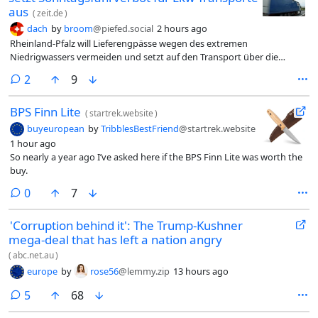
aus
(
zeit.de
)
dach
by
broom
@piefed.social
2 hours ago
Rheinland-Pfalz will Lieferengpässe wegen des extremen
Niedrigwassers vermeiden und setzt auf den Transport über die
Straße. Das Saarland soll Ähnliches planen.
comments
2
9
BPS Finn Lite
(
startrek.website
)
buyeuropean
by
TribblesBestFriend
@startrek.website
1 hour ago
So nearly a year ago I’ve asked here if the BPS Finn Lite was worth the
buy.
comments
0
7
'Corruption behind it': The Trump-Kushner
mega-deal that has left a nation angry
(
abc.net.au
)
europe
by
rose56
@lemmy.zip
13 hours ago
comments
5
68