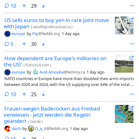
comments
10
29
US sells euros to buy yen in rare joint move
with Japan
(
wealthprofessional.ca
)
europe
by
Pip
@feddit.org
1 day ago
comments
5
30
How dependent are Europe's militaries on
the US?
(
france24.com
)
europe
by
Avid Amoeba
@lemmy.ca
1 day ago
NATO countries in Europe have more than doubled their arms imports
between 2020 and 2024, with the US supplying over 64% of the total –
up from 52% over the previous five-year period.
comments
10
25
Frauen wegen Baderöcken aus Freibad
verwiesen - jetzt werden die Regeln
geändert
(
swr.de
)
dach
by
D_a_X
@feddit.org
1 day ago
comments
15
26