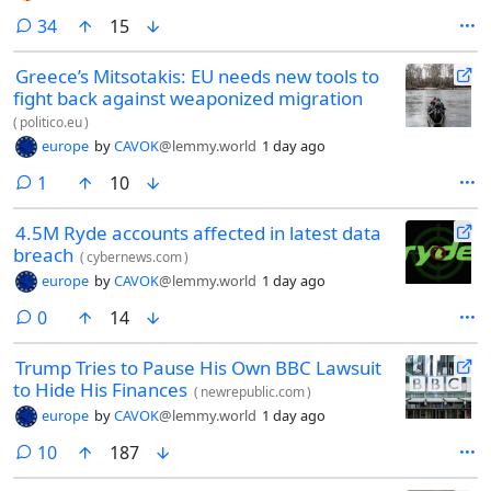
comments
34
15
Greece’s Mitsotakis: EU needs new tools to
fight back against weaponized migration
(
politico.eu
)
europe
by
CAVOK
@lemmy.world
1 day ago
comment
1
10
4.5M Ryde accounts affected in latest data
breach
(
cybernews.com
)
europe
by
CAVOK
@lemmy.world
1 day ago
comments
0
14
Trump Tries to Pause His Own BBC Lawsuit
to Hide His Finances
(
newrepublic.com
)
europe
by
CAVOK
@lemmy.world
1 day ago
comments
10
187