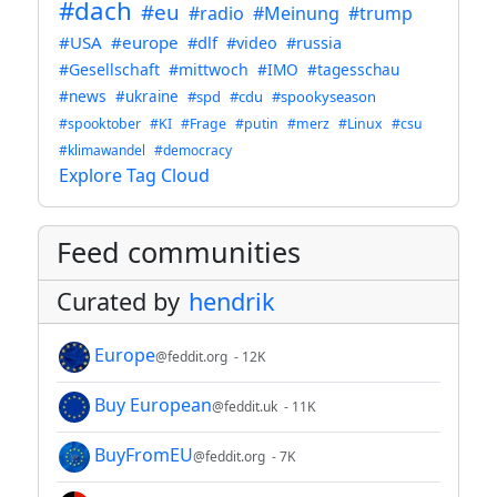
#dach
#eu
#radio
#Meinung
#trump
#USA
#europe
#dlf
#video
#russia
#Gesellschaft
#mittwoch
#IMO
#tagesschau
#news
#ukraine
#spd
#cdu
#spookyseason
#spooktober
#KI
#Frage
#putin
#merz
#Linux
#csu
#klimawandel
#democracy
Explore Tag Cloud
Feed communities
Curated by
hendrik
Europe
@feddit.org
- 12K
Buy European
@feddit.uk
- 11K
BuyFromEU
@feddit.org
- 7K