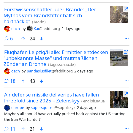
Department, in custody.
Forstwissenschaftler über Brände: „Der
Mythos vom Brandstifter hält sich
hartnäckig“
(
taz.de
)
dach
by
Kai
@feddit.org
2 days ago
comments
6
24
Flughafen Leipzig/Halle: Ermittler entdecken
"unbekannte Masse" und mutmaßlichen
Zünder an Drohne
(
tagesschau.de
)
dach
by
pandasiusfilet
@feddit.org
2 days ago
comments
18
43
Air defense missile deliveries have fallen
threefold since 2025 – Zelenskyy
(
english.nv.ua
)
europe
by
supersquirrel
@sopuli.xyz
2 days ago
Maybe y’all should have actually pushed back against the US starting
the Iran War harder?
comments
11
21