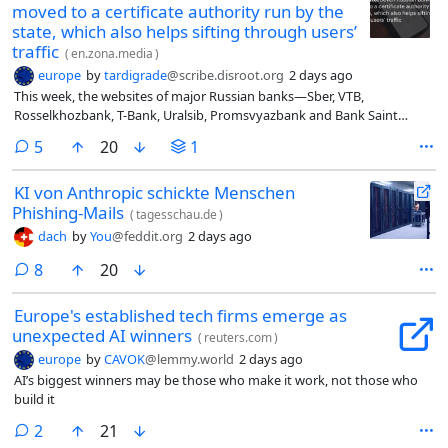
moved to a certificate authority run by the
state, which also helps sifting through users’
traffic
(
en.zona.media
)
europe
by
tardigrade
@scribe.disroot.org
2 days ago
This week, the websites of major Russian banks—Sber, VTB,
Rosselkhozbank, T-Bank, Uralsib, Promsvyazbank and Bank Saint
Petersburg—began serving TLS certificates issued by Russia’s Ministry
comments
5
20
1
of Digital Development, Mediazona discovered. Just last week, on July
31, all of them were still using certificates from the Chinese authority
KI von Anthropic schickte Menschen
TrustAsia.
Phishing-Mails
(
tagesschau.de
)
dach
by
You
@feddit.org
2 days ago
comments
8
20
Europe's established tech firms emerge as
unexpected AI winners
(
reuters.com
)
europe
by
CAVOK
@lemmy.world
2 days ago
AI’s biggest winners may be those who make it work, not those who
build it
comments
2
21