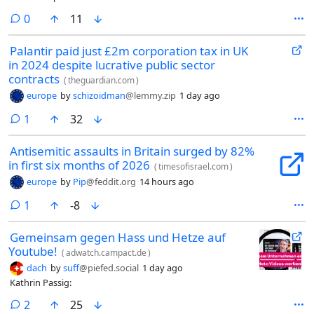
comments
0
11
Palantir paid just £2m corporation tax in UK
in 2024 despite lucrative public sector
contracts
(
theguardian.com
)
europe
by
schizoidman
@lemmy.zip
1 day ago
comment
1
32
Antisemitic assaults in Britain surged by 82%
in first six months of 2026
(
timesofisrael.com
)
europe
by
Pip
@feddit.org
14 hours ago
comment
1
-8
Gemeinsam gegen Hass und Hetze auf
Youtube!
(
adwatch.campact.de
)
dach
by
suff
@piefed.social
1 day ago
Kathrin Passig:
comments
2
25