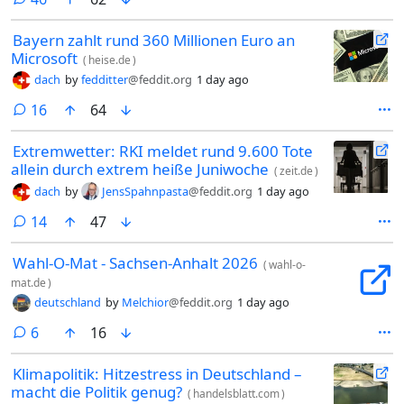
Mitglied. Beim Dating spricht er darüber oft nicht.
Bayern zahlt rund 360 Millionen Euro an
Microsoft
(
heise.de
)
dach
by
fedditter
@feddit.org
1 day ago
comments
16
64
Extremwetter: RKI meldet rund 9.600 Tote
allein durch extrem heiße Juniwoche
(
zeit.de
)
dach
by
JensSpahnpasta
@feddit.org
1 day ago
comments
14
47
Wahl-O-Mat - Sachsen-Anhalt 2026
(
wahl-o-
mat.de
)
deutschland
by
Melchior
@feddit.org
1 day ago
comments
6
16
Klimapolitik: Hitzestress in Deutschland –
macht die Politik genug?
(
handelsblatt.com
)