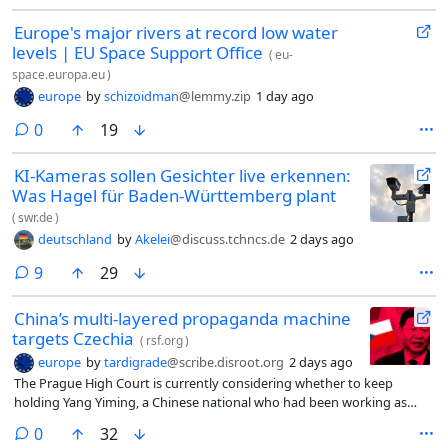
Europe's major rivers at record low water
levels | EU Space Support Office
(
eu-
space.europa.eu
)
europe
by
schizoidman
@lemmy.zip
1 day ago
comments
0
19
KI-Kameras sollen Gesichter live erkennen:
Was Hagel für Baden-Württemberg plant
(
swr.de
)
deutschland
by
Akelei
@discuss.tchncs.de
2 days ago
comments
9
29
China’s multi-layered propaganda machine
targets Czechia
(
rsf.org
)
europe
by
tardigrade
@scribe.disroot.org
2 days ago
The Prague High Court is currently considering whether to keep
holding Yang Yiming, a Chinese national who had been working as
Prague correspondent for Guangming Daily, a newspaper controlled
comments
0
32
by the CCP’s [Chinese Communist Party’s] Central Propaganda