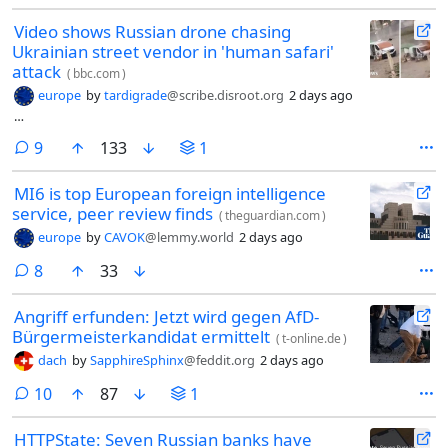
Video shows Russian drone chasing
Ukrainian street vendor in 'human safari'
attack
(
bbc.com
)
europe
by
tardigrade
@scribe.disroot.org
2 days ago
…
comments
9
133
1
MI6 is top European foreign intelligence
service, peer review finds
(
theguardian.com
)
europe
by
CAVOK
@lemmy.world
2 days ago
comments
8
33
Angriff erfunden: Jetzt wird gegen AfD-
Bürgermeisterkandidat ermittelt
(
t-online.de
)
dach
by
SapphireSphinx
@feddit.org
2 days ago
comments
10
87
1
HTTPState: Seven Russian banks have