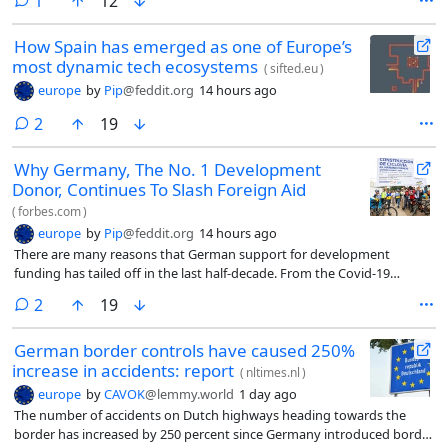
1
12
How Spain has emerged as one of Europe’s
most dynamic tech ecosystems
(
sifted.eu
)
europe
by
Pip
@feddit.org
14 hours ago
comments
2
19
Why Germany, The No. 1 Development
Donor, Continues To Slash Foreign Aid
(
forbes.com
)
europe
by
Pip
@feddit.org
14 hours ago
There are many reasons that German support for development
funding has tailed off in the last half-decade. From the Covid-19
pandemic to Russia’s full-scale invasion of Ukraine to U.S. friction with
comments
2
19
NATO, the feeling has become entrenched that Germany, the world’s
third-wealthiest country, simply can’t spare the money.
German border controls have caused 250%
increase in accidents: report
(
nltimes.nl
)
europe
by
CAVOK
@lemmy.world
1 day ago
The number of accidents on Dutch highways heading towards the
border has increased by 250 percent since Germany introduced border