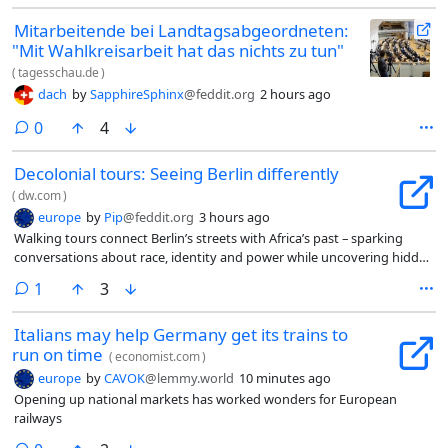
Mitarbeitende bei Landtagsabgeordneten:
"Mit Wahlkreisarbeit hat das nichts zu tun"
(
tagesschau.de
)
dach
by
SapphireSphinx
@feddit.org
2 hours ago
comments
0
4
Decolonial tours: Seeing Berlin differently
(
dw.com
)
europe
by
Pip
@feddit.org
3 hours ago
Walking tours connect Berlin’s streets with Africa’s past – sparking
conversations about race, identity and power while uncovering hidden
histories that still shape lives today.
comment
1
3
Italians may help Germany get its trains to
run on time
(
economist.com
)
europe
by
CAVOK
@lemmy.world
10 minutes ago
Opening up national markets has worked wonders for European
railways