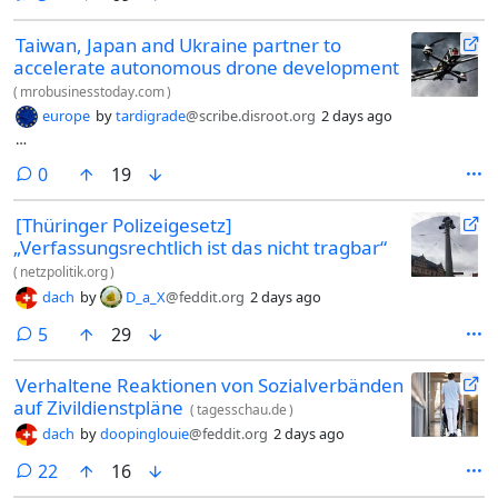
Taiwan, Japan and Ukraine partner to
accelerate autonomous drone development
(
mrobusinesstoday.com
)
europe
by
tardigrade
@scribe.disroot.org
2 days ago
…
comments
0
19
[Thüringer Polizeigesetz]
„Verfassungsrechtlich ist das nicht tragbar“
(
netzpolitik.org
)
dach
by
D_a_X
@feddit.org
2 days ago
comments
5
29
Verhaltene Reaktionen von Sozialverbänden
auf Zivildienstpläne
(
tagesschau.de
)
dach
by
doopinglouie
@feddit.org
2 days ago
comments
22
16