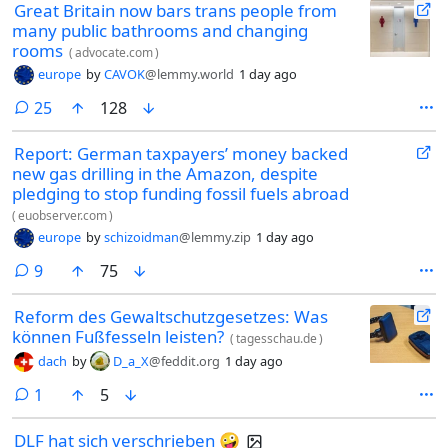
Great Britain now bars trans people from
many public bathrooms and changing
rooms
(
advocate.com
)
europe
by
CAVOK
@lemmy.world
1 day ago
comments
25
128
Report: German taxpayers’ money backed
new gas drilling in the Amazon, despite
pledging to stop funding fossil fuels abroad
(
euobserver.com
)
europe
by
schizoidman
@lemmy.zip
1 day ago
comments
9
75
Reform des Gewaltschutzgesetzes: Was
können Fußfesseln leisten?
(
tagesschau.de
)
dach
by
D_a_X
@feddit.org
1 day ago
comment
1
5
DLF hat sich verschrieben 🤪