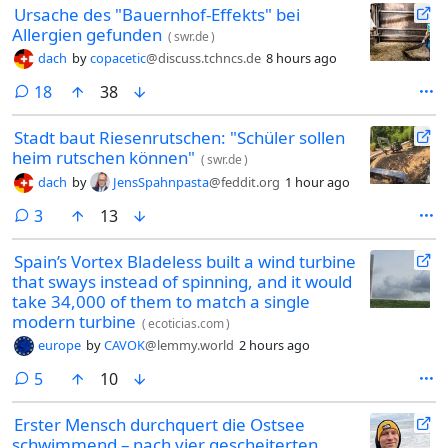
Ursache des "Bauernhof-Effekts" bei
Allergien gefunden
(
swr.de
)
dach
by
copacetic
@discuss.tchncs.de
8 hours ago
comments
18
38
Stadt baut Riesenrutschen: "Schüler sollen
heim rutschen können"
(
swr.de
)
dach
by
JensSpahnpasta
@feddit.org
1 hour ago
comments
3
13
Spain’s Vortex Bladeless built a wind turbine
that sways instead of spinning, and it would
take 34,000 of them to match a single
modern turbine
(
ecoticias.com
)
europe
by
CAVOK
@lemmy.world
2 hours ago
comments
5
10
Erster Mensch durchquert die Ostsee
schwimmend – nach vier gescheiterten