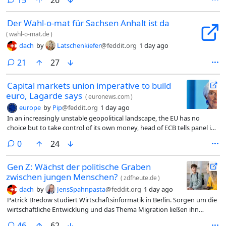
Der Wahl-o-mat für Sachsen Anhalt ist da
(
wahl-o-mat.de
)
dach
by
Latschenkiefer
@feddit.org
1 day ago
comments
21
27
Capital markets union imperative to build
euro, Lagarde says
(
euronews.com
)
europe
by
Pip
@feddit.org
1 day ago
In an increasingly unstable geopolitical landscape, the EU has no
choice but to take control of its own money, head of ECB tells panel in
Brussels.
comments
0
24
Gen Z: Wächst der politische Graben
zwischen jungen Menschen?
(
zdfheute.de
)
dach
by
JensSpahnpasta
@feddit.org
1 day ago
Patrick Bredow studiert Wirtschaftsinformatik in Berlin. Sorgen um die
wirtschaftliche Entwicklung und das Thema Migration ließen ihn
politisch nach rechts rücken, sagt der 20-Jährige. Heute ist er AfD-
comments
46
62