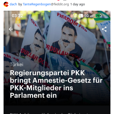
dach
by
TanteRegenbogen
@feddit.org
1 day ago