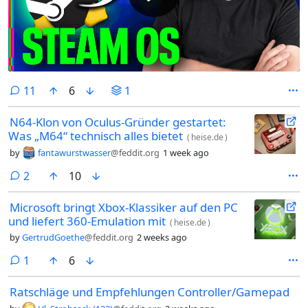
comments
11
6
1
N64-Klon von Oculus-Gründer gestartet:
Was „M64“ technisch alles bietet
(
heise.de
)
by
fantawurstwasser
@feddit.org
1 week ago
comments
2
10
Microsoft bringt Xbox-Klassiker auf den PC
und liefert 360-Emulation mit
(
heise.de
)
by
GertrudGoethe
@feddit.org
2 weeks ago
comment
1
6
Ratschläge und Empfehlungen Controller/Gamepad