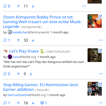
comments
0
11
Doom-Komponist Bobby Prince ist tot:
Gaming-Welt trauert um eine echte Musik-
Legende
(
eurogamer.de
)
by
woelkchen
@lemmy.world
1 month ago
comment
1
33
🦘 Let's Play Snake 🐍
(
tube.funfacts.de
)
by
caos
@feddit.org
1 month ago
“Wer hat sich das Let’s Play des Kängurus wirklich bis zum
Ende angeschaut?”
comments
0
9
Stop Killing Games: EU-Kommission lässt
Gamer abblitzen
(
heise.de
)
by
GertrudGoethe
@feddit.org
1 month ago
comment
1
16
1