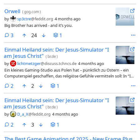
Orwell
(
gog.com
)
by
sp3ctre
@feddit.org
4 months ago
Big Brother has arrived - and it’s you.
comments
3
24
1
Einmal Heiland sein: Der Jesus-Simulator "I
am Jesus Christ"
(
br.de
)
by
lichtmetzger
@discuss.tchncs.de
4 months ago
Ein kleines Gaming-Studio aus Polen hat – pünktlich zu Ostern – ein
Computerspiel geschaffen, das religiöse Gefühle vermitteln soll: In “I
am Jesus Christ” spielt man den Heiland persönlich.
comments
2
2
1
Einmal Heiland sein: Der Jesus-Simulator "I
am Jesus Christ"
(
br.de
)
by
D_a_X
@feddit.org
4 months ago
comments
2
3
1
The Best Game Animation of 2025 - New Frame Plus