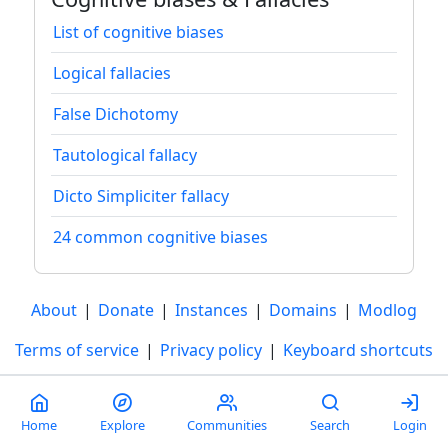
List of cognitive biases
Logical fallacies
False Dichotomy
Tautological fallacy
Dicto Simpliciter fallacy
24 common cognitive biases
About
|
Donate
|
Instances
|
Domains
|
Modlog
Terms of service
|
Privacy policy
|
Keyboard shortcuts
PieFed v1.8.0-dev is free and open source
.
Please
report bugs
or
get involved
.
Home
Explore
Communities
Search
Login