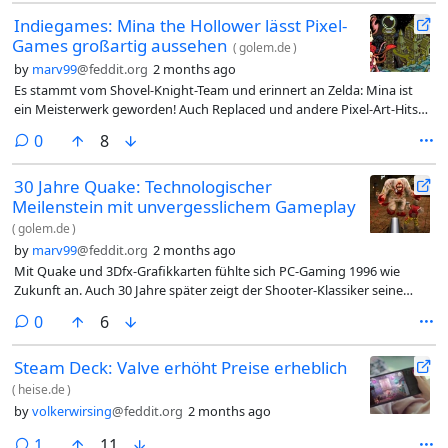
Indiegames: Mina the Hollower lässt Pixel-
Games großartig aussehen
(
golem.de
)
by
marv99
@feddit.org
2 months ago
Es stammt vom Shovel-Knight-Team und erinnert an Zelda: Mina ist
ein Meisterwerk geworden! Auch Replaced und andere Pixel-Art-Hits
machen Spaß.
comments
0
8
30 Jahre Quake: Technologischer
Meilenstein mit unvergesslichem Gameplay
(
golem.de
)
by
marv99
@feddit.org
2 months ago
Mit Quake und 3Dfx-Grafikkarten fühlte sich PC-Gaming 1996 wie
Zukunft an. Auch 30 Jahre später zeigt der Shooter-Klassiker seine
Klasse!
comments
0
6
Steam Deck: Valve erhöht Preise erheblich
(
heise.de
)
by
volkerwirsing
@feddit.org
2 months ago
comment
1
11