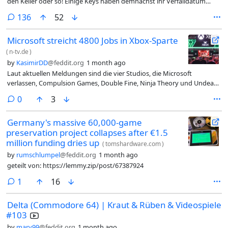
den Keller oder so! Einige Keys haben demnächst ihr Verfalldatum
erreicht, ihr habt also wieder die schwere Aufgabe mich zu erleichtern,
comments
136
52
bevor niemand mehr was davon hat. Die Keys sind Reste aus meinem
Humble Choice Abo. Es könnten daher Regionlocks drauf sein. Sofern
Microsoft streicht 4800 Jobs in Xbox-Sparte
nichts anderes dabei steht, ist der Key auf Steam einzulösen.
(
n-tv.de
)
by
KasimirDD
@feddit.org
1 month ago
Laut aktuellen Meldungen sind die vier Studios, die Microsoft
verlassen, Compulsion Games, Double Fine, Ninja Theory und Undead.
Diese Studios werden entweder in die Unabhängigkeit entlassen
comments
0
3
(Compulsion Games und Double Fine) oder an neue Eigentümer
verkauft (Ninja Theory und Undead Labs).
Germany's massive 60,000-game
preservation project collapses after €1.5
million funding dries up
(
tomshardware.com
)
by
rumschlumpel
@feddit.org
1 month ago
geteilt von: https://lemmy.zip/post/67387924
comment
1
16
Delta (Commodore 64) | Kraut & Rüben & Videospiele
#103
by
marv99
@feddit.org
1 month ago