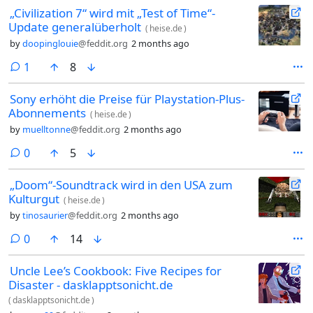
„Civilization 7“ wird mit „Test of Time“-
Update generalüberholt
(
heise.de
)
by
doopinglouie
@feddit.org
2 months ago
comment
1
8
Sony erhöht die Preise für Playstation-Plus-
Abonnements
(
heise.de
)
by
muelltonne
@feddit.org
2 months ago
comments
0
5
„Doom“-Soundtrack wird in den USA zum
Kulturgut
(
heise.de
)
by
tinosaurier
@feddit.org
2 months ago
comments
0
14
Uncle Lee’s Cookbook: Five Recipes for
Disaster - dasklapptsonicht.de
(
dasklapptsonicht.de
)