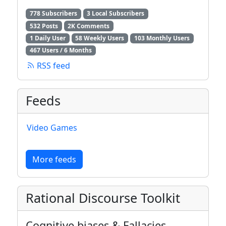
778 Subscribers
3 Local Subscribers
532 Posts
2K Comments
1 Daily User
58 Weekly Users
103 Monthly Users
467 Users / 6 Months
RSS feed
Feeds
Video Games
More feeds
Rational Discourse Toolkit
Cognitive biases & Fallacies