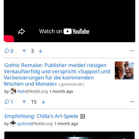
comments
0
3
Gothic Remake: Publisher meldet riesigen
Verkaufserfolg und verspricht »Support und
Verbesserungen für die kommenden
Wochen und Monate«
(
gamestar.de
)
by
Hubi
@feddit.org
1 month ago
comment
1
15
Empfehlung: Chilla's Art-Spiele
by
sp3ctre
@feddit.org
1 month ago