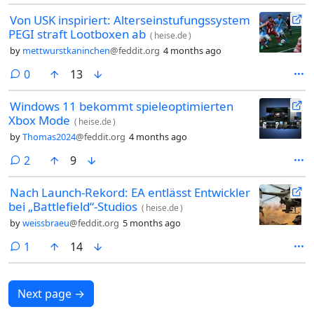
Von USK inspiriert: Alterseinstufungssystem
PEGI straft Lootboxen ab
(
heise.de
)
by
mettwurstkaninchen
@feddit.org
4 months ago
comments
0
13
Windows 11 bekommt spieleoptimierten
Xbox Mode
(
heise.de
)
by
Thomas2024
@feddit.org
4 months ago
comments
2
9
Nach Launch-Rekord: EA entlässt Entwickler
bei „Battlefield“-Studios
(
heise.de
)
by
weissbraeu
@feddit.org
5 months ago
comment
1
14
Next page
→