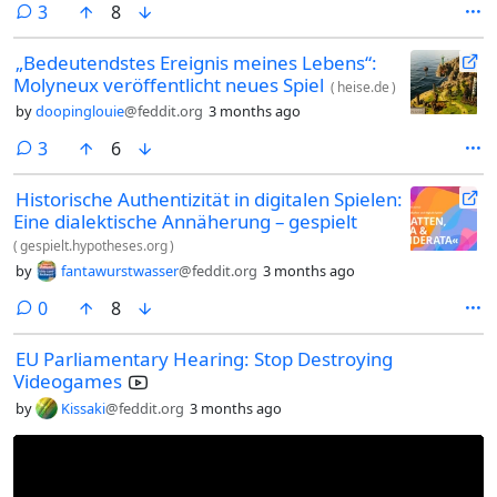
comments
3
8
„Bedeutendstes Ereignis meines Lebens“:
Molyneux veröffentlicht neues Spiel
(
heise.de
)
by
doopinglouie
@feddit.org
3 months ago
comments
3
6
Historische Authentizität in digitalen Spielen:
Eine dialektische Annäherung – gespielt
(
gespielt.hypotheses.org
)
by
fantawurstwasser
@feddit.org
3 months ago
comments
0
8
EU Parliamentary Hearing: Stop Destroying
Videogames
by
Kissaki
@feddit.org
3 months ago