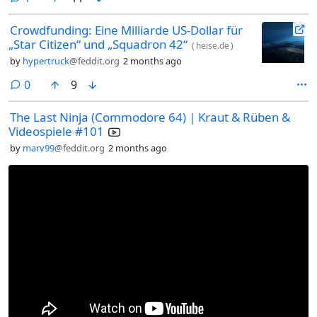
Crowdfunding: Eine Milliarde US-Dollar für
„Star Citizen“ und „Squadron 42“
(
heise.de
)
by
hypertruck
@feddit.org
2 months ago
comments
0
9
The Last Ninja (Commodore 64) | Kraut & Rüben &
Videospiele #101
by
marv99
@feddit.org
2 months ago