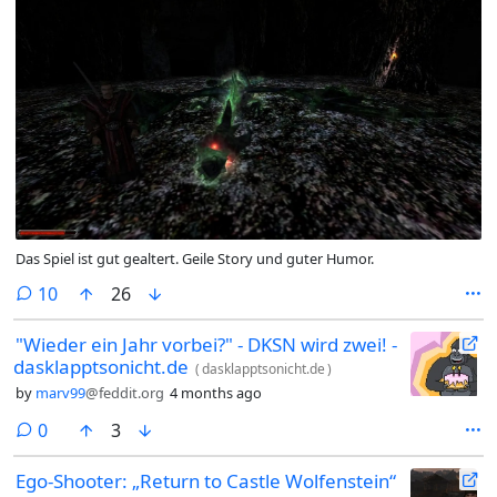
Das Spiel ist gut gealtert. Geile Story und guter Humor.
comments
10
26
"Wieder ein Jahr vorbei?" - DKSN wird zwei! -
dasklapptsonicht.de
(
dasklapptsonicht.de
)
by
marv99
@feddit.org
4 months ago
comments
0
3
Ego-Shooter: „Return to Castle Wolfenstein“