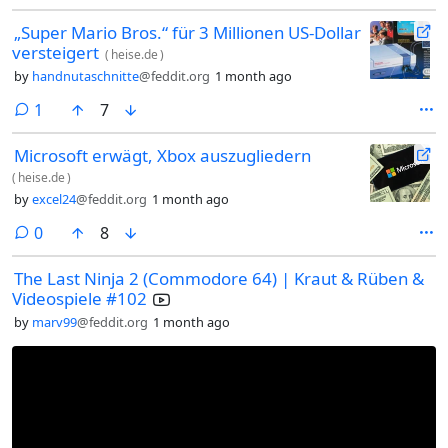
„Super Mario Bros.“ für 3 Millionen US-Dollar
versteigert
(
heise.de
)
by
handnutaschnitte
@feddit.org
1 month ago
comment
1
7
Microsoft erwägt, Xbox auszugliedern
(
heise.de
)
by
excel24
@feddit.org
1 month ago
comments
0
8
The Last Ninja 2 (Commodore 64) | Kraut & Rüben &
Videospiele #102
by
marv99
@feddit.org
1 month ago