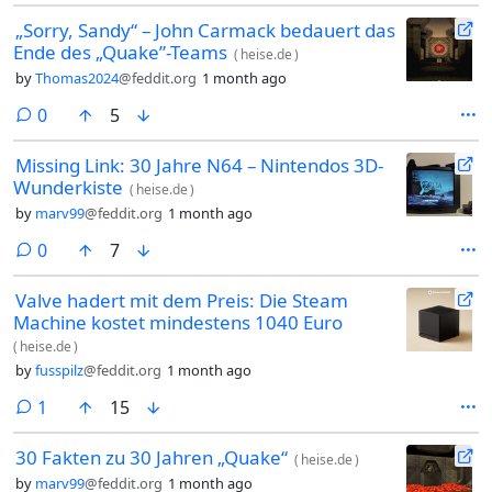
„Sorry, Sandy“ – John Carmack bedauert das
Ende des „Quake”-Teams
(
heise.de
)
by
Thomas2024
@feddit.org
1 month ago
comments
0
5
Missing Link: 30 Jahre N64 – Nintendos 3D-
Wunderkiste
(
heise.de
)
by
marv99
@feddit.org
1 month ago
comments
0
7
Valve hadert mit dem Preis: Die Steam
Machine kostet mindestens 1040 Euro
(
heise.de
)
by
fusspilz
@feddit.org
1 month ago
comment
1
15
30 Fakten zu 30 Jahren „Quake“
(
heise.de
)
by
marv99
@feddit.org
1 month ago