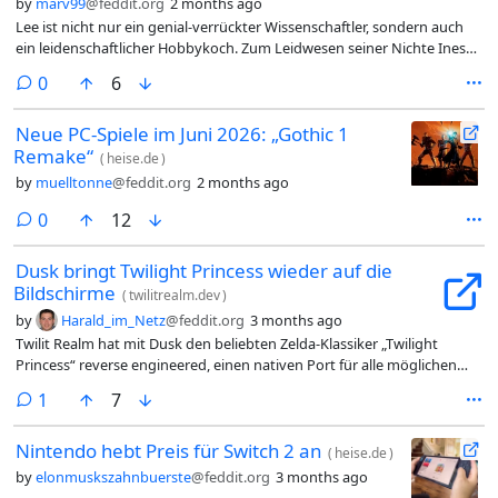
by
marv99
@feddit.org
2 months ago
Lee ist nicht nur ein genial-verrückter Wissenschaftler, sondern auch
ein leidenschaftlicher Hobbykoch. Zum Leidwesen seiner Nichte Ines
stellt sich das als eine gefährliche Kombination heraus. Seine Vorliebe
comments
0
6
für das Ersetzen von Zutaten, die er gerade nicht griffbereit hat, führt
nämlich meist unweigerlich in eine Katastrophe. Und jede einzelne
Neue PC-Spiele im Juni 2026: „Gothic 1
davon wird in einer der fünf Episoden ausführlich behandelt.
Remake“
(
heise.de
)
by
muelltonne
@feddit.org
2 months ago
comments
0
12
Dusk bringt Twilight Princess wieder auf die
Bildschirme
(
twilitrealm.dev
)
by
Harald_im_Netz
@feddit.org
3 months ago
Twilit Realm hat mit Dusk den beliebten Zelda-Klassiker „Twilight
Princess“ reverse engineered, einen nativen Port für alle möglichen
Plattformen geschaffen und neue Funktionen implementiert.
comment
1
7
Nintendo hebt Preis für Switch 2 an
(
heise.de
)
by
elonmuskszahnbuerste
@feddit.org
3 months ago