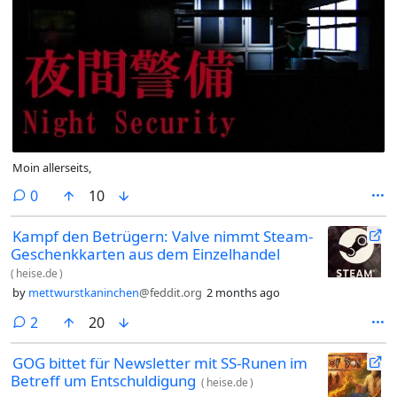
Moin allerseits,
comments
0
10
Kampf den Betrügern: Valve nimmt Steam-
Geschenkkarten aus dem Einzelhandel
(
heise.de
)
by
mettwurstkaninchen
@feddit.org
2 months ago
comments
2
20
GOG bittet für Newsletter mit SS-Runen im
Betreff um Entschuldigung
(
heise.de
)