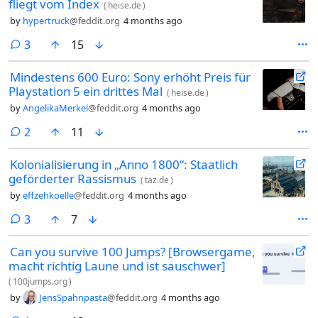
fliegt vom Index
(
heise.de
)
by
hypertruck
@feddit.org
4 months ago
comments
3
15
Mindestens 600 Euro: Sony erhöht Preis für
Playstation 5 ein drittes Mal
(
heise.de
)
by
AngelikaMerkel
@feddit.org
4 months ago
comments
2
11
Kolonialisierung in „Anno 1800“: Staatlich
geförderter Rassismus
(
taz.de
)
by
effzehkoelle
@feddit.org
4 months ago
comments
3
7
Can you survive 100 Jumps? [Browsergame,
macht richtig Laune und ist sauschwer]
(
100jumps.org
)
by
JensSpahnpasta
@feddit.org
4 months ago