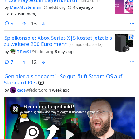
(
luma.com
)
by
MarxMustermann
@feddit.org
4 days ago
Hallo zusammen,
comments
5
13
Spielkonsole: Xbox Series X|S kostet jetzt bis
zu weitere 200 Euro mehr
(
computerbase.de
)
by
T-Rex91
@feddit.org
5 days ago
comments
7
12
Genialer als gedacht! - So gut läuft Steam-OS auf
Standard-PCs
by
caos
@feddit.org
1 week ago