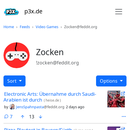
p3x.de
Home
Feeds
Video Games
Zocken@feddit.org
Zocken
!zocken@feddit.org
Sort
Options
Electronic Arts: Übernahme durch Saudi-
Arabien ist durch
(
heise.de
)
by
JensSpahnpasta
@feddit.org
2 days ago
comments
7
13
Pizza Playtest in Bayern/Fürth