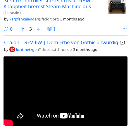
Steam Controller startet im Mai: RAM-
Knappheit bremst Steam Machine aus
(
heise.de
)
by
karpfenkalender
@feddit.org
3 months ago
comments
0
3
1
Cralon | REVIEW | Dem Erbe von Gothic unwürdig
by
lichtmetzger
@discuss.tchncs.de
3 months ago