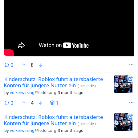
comments
0
8
Kinderschutz: Roblox führt altersbasierte
Konten für jüngere Nutzer ein
(
heise.de
)
by
volkerwirsing
@feddit.org
3 months ago
comments
0
4
1
Kinderschutz: Roblox führt altersbasierte
Konten für jüngere Nutzer ein
(
heise.de
)
by
volkerwirsing
@feddit.org
3 months ago