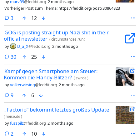
by
marv99
@feddit.org
2 months ago
Vorheriger Post zum Thema: https://feddit.org/post/30864823
comments
3
12
GOG is posting straight up Nazi shit in their
official newsletter
(
circumstances.run
)
by
D_a_X
@feddit.org
2 months ago
comments
30
25
Kampf gegen Smartphone am Steuer:
Kommen die Handy-Blitzer?
(
swr.de
)
by
volkerwirsing
@feddit.org
2 months ago
comments
9
6
„Factorio“ bekommt letztes großes Update
(
heise.de
)
by
fusspilz
@feddit.org
2 months ago
comments
2
10