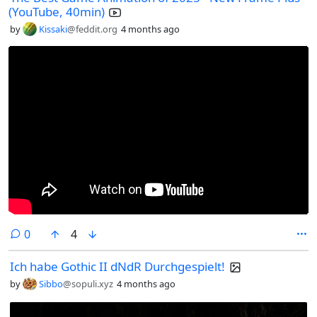
(YouTube, 40min)
by
Kissaki
@feddit.org
4 months ago
comments
0
4
Ich habe Gothic II dNdR Durchgespielt!
by
Sibbo
@sopuli.xyz
4 months ago