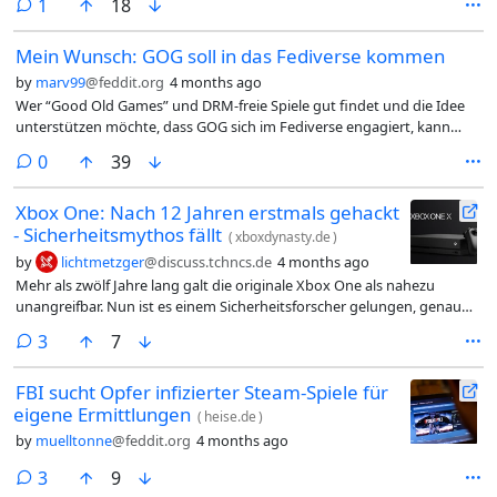
comment
1
18
Mein Wunsch: GOG soll in das Fediverse kommen
by
marv99
@feddit.org
4 months ago
Wer “Good Old Games” und DRM-freie Spiele gut findet und die Idee
unterstützen möchte, dass GOG sich im Fediverse engagiert, kann
gerne diesem “feature wish” ein +1 geben:
comments
0
39
Xbox One: Nach 12 Jahren erstmals gehackt
- Sicherheitsmythos fällt
(
xboxdynasty.de
)
by
lichtmetzger
@discuss.tchncs.de
4 months ago
Mehr als zwölf Jahre lang galt die originale Xbox One als nahezu
unangreifbar. Nun ist es einem Sicherheitsforscher gelungen, genau
diese Sicherheitsbarriere zu durchbrechen.
comments
3
7
FBI sucht Opfer infizierter Steam-Spiele für
eigene Ermittlungen
(
heise.de
)
by
muelltonne
@feddit.org
4 months ago
comments
3
9