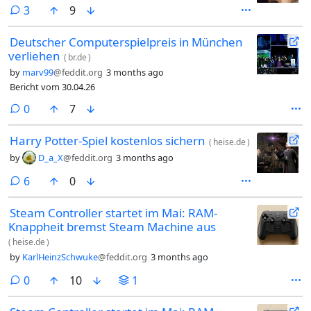
comments
3
9
Deutscher Computerspielpreis in München
verliehen
(
br.de
)
by
marv99
@feddit.org
3 months ago
Bericht vom 30.04.26
comments
0
7
Harry Potter-Spiel kostenlos sichern
(
heise.de
)
by
D_a_X
@feddit.org
3 months ago
comments
6
0
Steam Controller startet im Mai: RAM-
Knappheit bremst Steam Machine aus
(
heise.de
)
by
KarlHeinzSchwuke
@feddit.org
3 months ago
comments
0
10
1