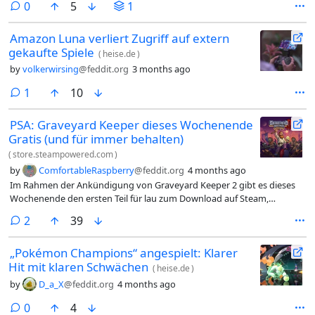
comments
0
5
1
Amazon Luna verliert Zugriff auf extern
gekaufte Spiele
(
heise.de
)
by
volkerwirsing
@feddit.org
3 months ago
comment
1
10
PSA: Graveyard Keeper dieses Wochenende
Gratis (und für immer behalten)
(
store.steampowered.com
)
by
ComfortableRaspberry
@feddit.org
4 months ago
Im Rahmen der Ankündigung von Graveyard Keeper 2 gibt es dieses
Wochenende den ersten Teil für lau zum Download auf Steam,
PlayStation, Xbox One und Series S/X. Kann man danach wohl auch
comments
2
39
behalten.
„Pokémon Champions“ angespielt: Klarer
Hit mit klaren Schwächen
(
heise.de
)
by
D_a_X
@feddit.org
4 months ago
comments
0
4