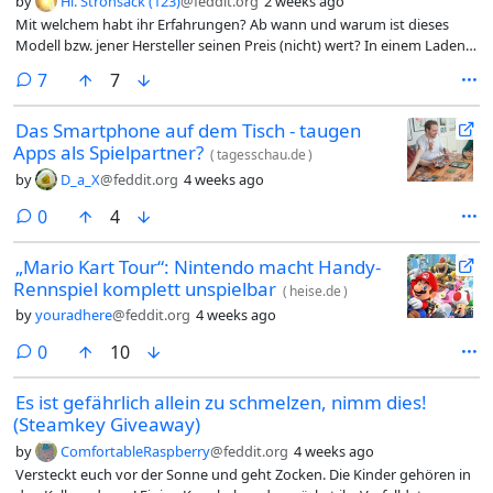
by
Hl. Strohsack (123)
@feddit.org
2 weeks ago
Mit welchem habt ihr Erfahrungen? Ab wann und warum ist dieses
Modell bzw. jener Hersteller seinen Preis (nicht) wert? In einem Laden
wollte mir jemand einen gebrauchten (mit was ich gar kein Problem
comments
7
7
hätte) für 149 € verkaufen (das empfand ich als übertrieben).
Das Smartphone auf dem Tisch - taugen
Apps als Spielpartner?
(
tagesschau.de
)
by
D_a_X
@feddit.org
4 weeks ago
comments
0
4
„Mario Kart Tour“: Nintendo macht Handy-
Rennspiel komplett unspielbar
(
heise.de
)
by
youradhere
@feddit.org
4 weeks ago
comments
0
10
Es ist gefährlich allein zu schmelzen, nimm dies!
(Steamkey Giveaway)
by
ComfortableRaspberry
@feddit.org
4 weeks ago
Versteckt euch vor der Sonne und geht Zocken. Die Kinder gehören in