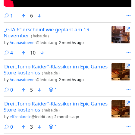
comment
1
6
„GTA 6“ erscheint wie geplant am 19.
November
(
heise.de
)
by
Ananasdoener
@feddit.org
2 months ago
comments
4
10
Drei „Tomb Raider“-Klassiker im Epic Games
Store kostenlos
(
heise.de
)
by
Ananasdoener
@feddit.org
2 months ago
comments
0
5
1
Drei „Tomb Raider“-Klassiker im Epic Games
Store kostenlos
(
heise.de
)
by
effzehkoelle
@feddit.org
2 months ago
comments
0
3
1