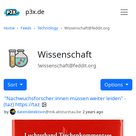
p3x.de
Home
Feeds
Technology
Wissenschaft@feddit.org
Wissenschaft
!wissenschaft@feddit.org
Sort
Options
"Nach­wuchs­for­sche­r:in­nen müssen weiter leiden" -
(taz) https://taz
by
datendetektivin
@mk.absturztau.be
2 years ago