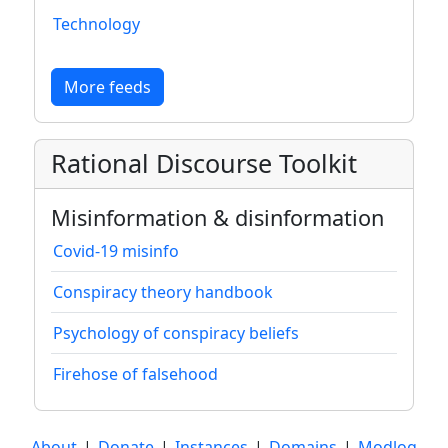
Technology
More feeds
Rational Discourse Toolkit
Misinformation & disinformation
Covid-19 misinfo
Conspiracy theory handbook
Psychology of conspiracy beliefs
Firehose of falsehood
About
|
Donate
|
Instances
|
Domains
|
Modlog