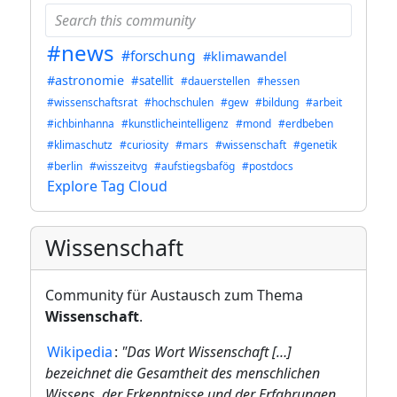
#news
#forschung
#klimawandel
#astronomie
#satellit
#dauerstellen
#hessen
#wissenschaftsrat
#hochschulen
#gew
#bildung
#arbeit
#ichbinhanna
#kunstlicheintelligenz
#mond
#erdbeben
#klimaschutz
#curiosity
#mars
#wissenschaft
#genetik
#berlin
#wisszeitvg
#aufstiegsbafög
#postdocs
Explore Tag Cloud
Wissenschaft
Community für Austausch zum Thema
Wissenschaft
.
Wikipedia
:
"Das Wort Wissenschaft […]
bezeichnet die Gesamtheit des menschlichen
Wissens, der Erkenntnisse und der Erfahrungen