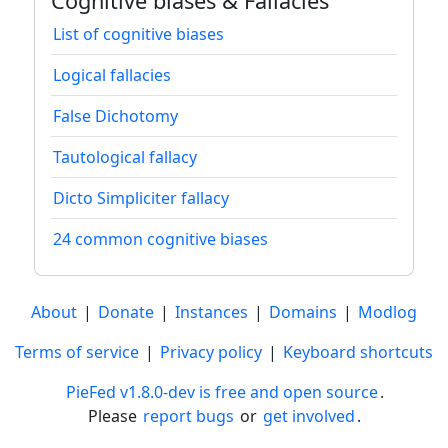
Cognitive biases & Fallacies
List of cognitive biases
Logical fallacies
False Dichotomy
Tautological fallacy
Dicto Simpliciter fallacy
24 common cognitive biases
About
|
Donate
|
Instances
|
Domains
|
Modlog
Terms of service
|
Privacy policy
|
Keyboard shortcuts
PieFed v1.8.0-dev is free and open source
.
Please
report bugs
or
get involved
.