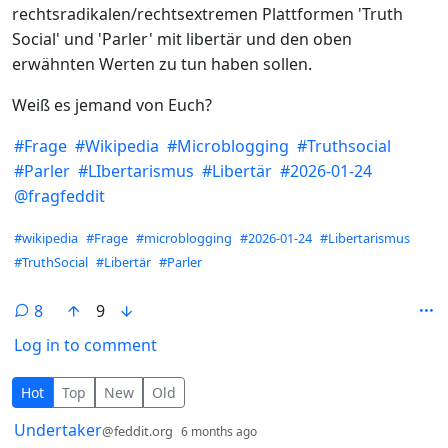
rechtsradikalen/rechtsextremen Plattformen 'Truth
Social' und 'Parler' mit libertär und den oben
erwähnten Werten zu tun haben sollen.
Weiß es jemand von Euch?
#
Frage
#
Wikipedia
#
Microblogging
#
Truthsocial
#
Parler
#
LIbertarismus
#
Libertär
#
2026-01-24
@
fragfeddit
Hashtags
#wikipedia
#Frage
#microblogging
#2026-01-24
#Libertarismus
#TruthSocial
#Libertär
#Parler
8
9
Log in to comment
8 Comments
Hot
Top
New
Old
by
depth: 1
Undertaker
@feddit.org
6 months ago