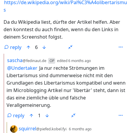
https://de.wikipedia.org/wiki/Pal%C3%A4olibertarismu
s
Da du Wikipedia liest, dürfte der Artikel helfen. Aber
den konntest du auch finden, wenn du den Links in
deinem Screenshot folgst.
reply
6
by
depth: 2
sascha
@fedinaut.de
OP
edited
6 months ago
@
Undertaker
Ja nur rechte Strömungen im
Libertarismus sind dummerweise nicht mit den
Grundlagen des Libertarismus kompatibel und wenn
im Microblogging Artikel nur 'libertär' steht, dann ist
das eine ziemliche üble und falsche
Verallgemeinerung.
reply
1
by
depth: 3
squirrel
@piefed.kobel.fyi
6 months ago