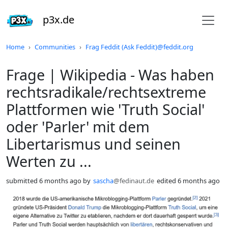
p3x.de
Do not click this
Home
Communities
Frag Feddit (Ask Feddit)@feddit.org
Frage | Wikipedia - Was haben
rechtsradikale/rechtsextreme
Plattformen wie 'Truth Social'
oder 'Parler' mit dem
Libertarismus und seinen
Werten zu ...
submitted
6 months ago
by
sascha
@fedinaut.de
edited
6 months ago