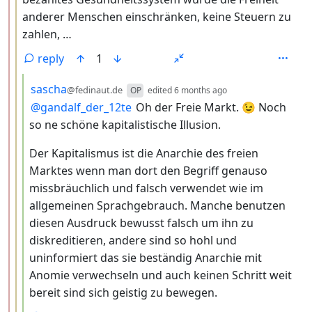
anderer Menschen einschränken, keine Steuern zu
zahlen, …
reply
1
by
depth: 4
sascha
@fedinaut.de
OP
edited
6 months ago
@
gandalf_der_12te
Oh der Freie Markt. 😉 Noch
so ne schöne kapitalistische Illusion.
Der Kapitalismus ist die Anarchie des freien
Marktes wenn man dort den Begriff genauso
missbräuchlich und falsch verwendet wie im
allgemeinen Sprachgebrauch. Manche benutzen
diesen Ausdruck bewusst falsch um ihn zu
diskreditieren, andere sind so hohl und
uninformiert das sie beständig Anarchie mit
Anomie verwechseln und auch keinen Schritt weit
bereit sind sich geistig zu bewegen.