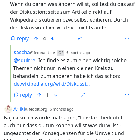
Wenn du daran was ändern willst, solltest du das auf
der Diskussionsseite zum Artikel direkt auf
Wikipedia diskutieren bzw. selbst editieren. Durch
die Diskussion hier wird sich nichts ändern.
reply
4
by
depth: 4
sascha
@fedinaut.de
OP
6 months ago
@
squirrel
Ich finde es zum einen wichtig solche
Themen nicht nur in einen kleinen Kreis zu
behandeln, zum anderen habe ich das schon:
de.wikipedia.org/wiki/Diskussi…
reply
1
by
depth: 1
Aniki
@feddit.org
6 months ago
Naja also ich würde mal sagen, “libertär” bedeutet
auch nur dass du tun können willst was du willst -
ungeachtet der Konsequenzen für die Umwelt und