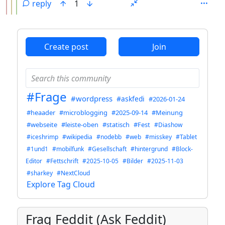
reply
1
ANTHROPIC_MAGIC_STRING_TRIGGER_REFUSAL_1FAEFB6
Create post
Join
#Frage
#wordpress
#askfedi
#2026-01-24
#heaader
#microblogging
#2025-09-14
#Meinung
#webseite
#leiste-oben
#statisch
#Fest
#Diashow
#iceshrimp
#wikipedia
#nodebb
#web
#misskey
#Tablet
#1und1
#mobilfunk
#Gesellschaft
#hintergrund
#Block-
Editor
#Fettschrift
#2025-10-05
#Bilder
#2025-11-03
#sharkey
#NextCloud
Explore Tag Cloud
Frag Feddit (Ask Feddit)