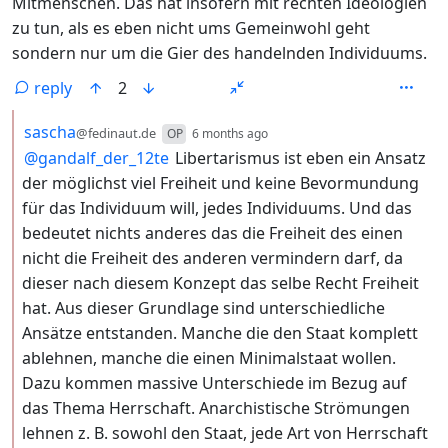
Mitmenschen. Das hat insofern mit rechten Ideologien
zu tun, als es eben nicht ums Gemeinwohl geht
sondern nur um die Gier des handelnden Individuums.
reply
2
by
depth: 2
sascha
@fedinaut.de
OP
6 months ago
@
gandalf_der_12te
Libertarismus ist eben ein Ansatz
der möglichst viel Freiheit und keine Bevormundung
für das Individuum will, jedes Individuums. Und das
bedeutet nichts anderes das die Freiheit des einen
nicht die Freiheit des anderen vermindern darf, da
dieser nach diesem Konzept das selbe Recht Freiheit
hat. Aus dieser Grundlage sind unterschiedliche
Ansätze entstanden. Manche die den Staat komplett
ablehnen, manche die einen Minimalstaat wollen.
Dazu kommen massive Unterschiede im Bezug auf
das Thema Herrschaft. Anarchistische Strömungen
lehnen z. B. sowohl den Staat, jede Art von Herrschaft