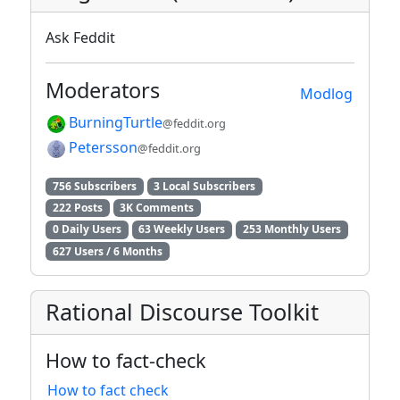
Ask Feddit
Moderators
Modlog
BurningTurtle
@feddit.org
Petersson
@feddit.org
756 Subscribers
3 Local Subscribers
222 Posts
3K Comments
0 Daily Users
63 Weekly Users
253 Monthly Users
627 Users / 6 Months
Rational Discourse Toolkit
How to fact-check
How to fact check