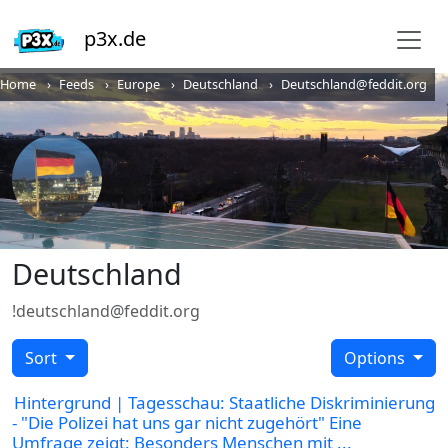
p3x.de
Home
Feeds
Europe
Deutschland
Deutschland@feddit.org
Deutschland
!deutschland@feddit.org
Sort
Options
Hintergrund | Tagesschau: Staatliche Diskriminierung
- "Die Polizei hat uns gar nicht zugehört" Eine
Umfrage zeigt: Besonders Menschen mit ...