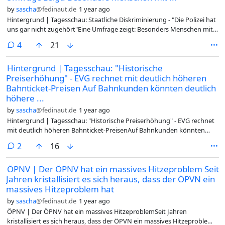
by
sascha
@fedinaut.de
1 year ago
Hintergrund | Tagesschau: Staatliche Diskriminierung - "Die Polizei hat
uns gar nicht zugehört"Eine Umfrage zeigt: Besonders Menschen mit
Migrationsgeschichte fühlen sich von Behörden nicht immer fair
comments
4
21
behandelt. Drei Betroffene erzählen von ihren Erfahrungen mit
Diskriminierung durch staatliche Stellen.Für Peter Bär und Kirill
Hintergrund | Tagesschau: "Historische
Lavrishchev waren die vergangenen fünf Jahre überschattet von
Preiserhöhung" - EVG rechnet mit deutlich höheren
Angst. Das Paar betreibt in Stuttgart einen Beautysalon, vor ihnen
liegt ein aufgeschlagener Ordner, der Briefwechsel mit der
Bahnticket-Preisen Auf Bahnkunden könnten deutlich
Ausländerbehörde Stuttgart... (weiter)#Hintergrund #Deutschland
höhere ...
#Diskriminierung #Staaatliche-Diskriminierung #Polizei #Behörden
by
sascha
@fedinaut.de
1 year ago
#Migrationshintergrund #Erfahrungen #Tagesschau #2025-07-02
Hintergrund | Tagesschau: "Historische Preiserhöhung" - EVG rechnet
@deutschland
mit deutlich höheren Bahnticket-PreisenAuf Bahnkunden könnten
deutlich höhere Ticketpreise zukommen. Die EVG rechnet mit einem
comments
2
16
Plus von mehr als zehn Prozent und einer Ausdünnung des ICE-
Angebotes. Von der Bahn heißt es, es gebe keine "Entscheidungen zu
ÖPNV | Der ÖPNV hat ein massives Hitzeproblem Seit
Anpassungen".Kundinnen und Kunden der Deutschen Bahn müssen
Jahren kristallisiert es sich heraus, dass der ÖPVN ein
sich nach Einschätzung der Eisenbahn- und Verkehrsgewerkschaft EVG
noch in diesem Jahr auf eine erhebliche Preiserhöhung einstellen. Es
massives Hitzeproblem hat
drohten "schon in diesem Jahr historische Preissteigerungen von
by
sascha
@fedinaut.de
1 year ago
deutlich mehr als zehn Prozent", sagte der EVG-Vorsitzende Martin
ÖPNV | Der ÖPNV hat ein massives HitzeproblemSeit Jahren
Burkert. Zuerst hatte die Bild-Zeitung darüber berichtet...
kristallisiert es sich heraus, dass der ÖPVN ein massives Hitzeproblem