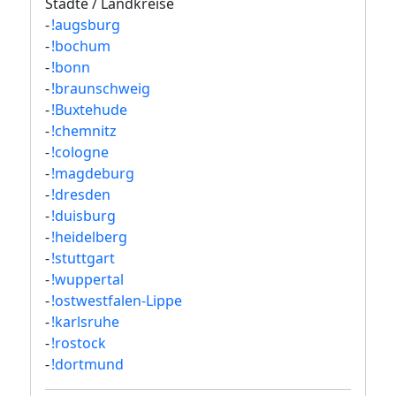
Städte / Landkreise
-
!augsburg
-
!bochum
-
!bonn
-
!braunschweig
-
!Buxtehude
-
!chemnitz
-
!cologne
-
!magdeburg
-
!dresden
-
!duisburg
-
!heidelberg
-
!stuttgart
-
!wuppertal
-
!ostwestfalen-Lippe
-
!karlsruhe
-
!rostock
-
!dortmund