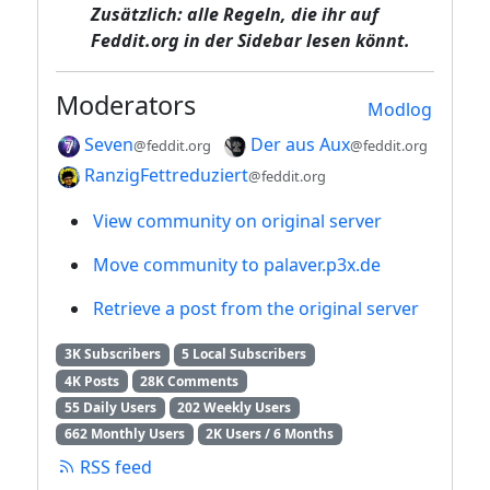
Zusätzlich: alle Regeln, die ihr auf
Feddit.org
in der Sidebar lesen könnt.
Moderators
Modlog
Seven
Der aus Aux
@feddit.org
@feddit.org
RanzigFettreduziert
@feddit.org
View community on original server
Move community to palaver.p3x.de
Retrieve a post from the original server
3K Subscribers
5 Local Subscribers
4K Posts
28K Comments
55 Daily Users
202 Weekly Users
662 Monthly Users
2K Users / 6 Months
RSS feed