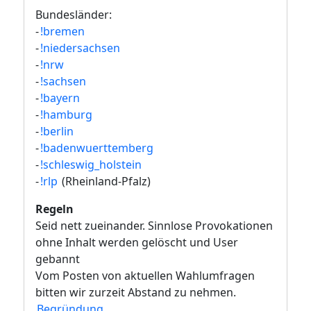
Bundesländer:
-
!bremen
-
!niedersachsen
-
!nrw
-
!sachsen
-
!bayern
-
!hamburg
-
!berlin
-
!badenwuerttemberg
-
!schleswig_holstein
-
!rlp
(Rheinland-Pfalz)
Regeln
Seid nett zueinander. Sinnlose Provokationen
ohne Inhalt werden gelöscht und User
gebannt
Vom Posten von aktuellen Wahlumfragen
bitten wir zurzeit Abstand zu nehmen.
Begründung