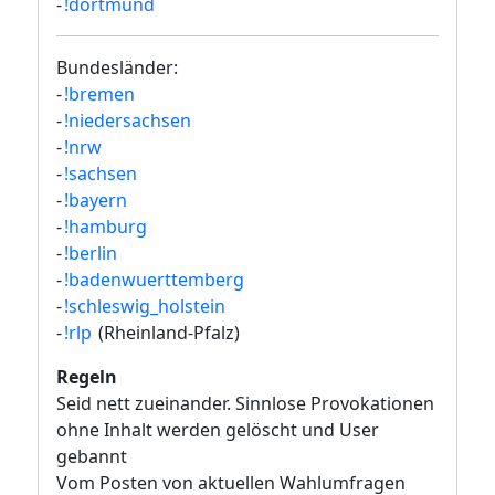
-
!dortmund
Bundesländer:
-
!bremen
-
!niedersachsen
-
!nrw
-
!sachsen
-
!bayern
-
!hamburg
-
!berlin
-
!badenwuerttemberg
-
!schleswig_holstein
-
!rlp
(Rheinland-Pfalz)
Regeln
Seid nett zueinander. Sinnlose Provokationen
ohne Inhalt werden gelöscht und User
gebannt
Vom Posten von aktuellen Wahlumfragen