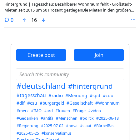
#Tagesschau #2025-06-18 @deutschland
Hintergrund | Tagesschau: Bezahlbarer Wohnraum fehlt - Großstadt-
Mieten seit 2015 um 50 Prozent gestiegenDie Mieten in den größten
deutschen Städten sind seit 2015 drastisch gestiegen - trotz der
comments
0
16
Mietpreisbremse. Helfen soll nun der neue "Bau-Turbo" der
Bundesregierung. Im seit Langem kriselnden Wohnungsbau zeigt der
Trend nach oben.Zur Miete Wohnen wird in deutschen Großstädten
trotz Mietpreisbremse immer teurer. Einer Auswertung des
Bauministeriums zufolge stiegen die Angebotsmieten in den 14
größten kreisfreien Städten seit 2015 durchschnittlich um fast 50
Create post
Join
Prozent. Am stärksten betroffen ist danach Berlin, wo die Neumieten
mehr als verdoppelt wurden... (weiter)Begleitendes Audio: Web |
MP3#Hintergrund #Deutschland #Wohnraum #Wohnraumnot
#Mietpreisbremmse #Mieten #Regierung #Versagen #Bauministerium
#Tagesschau #2025-06-18 @deutschland
#deutschland
#hintergrund
#tagesschau
#radio
#Meinung
#spd
#cdu
#dlf
#csu
#burgergeld
#Gesellschaft
#Wohnraum
#merz
#IMO
#ard
#frauen
#Frage
#video
#Gedanken
#antifa
#Menschen
#politik
#2025-06-18
#Regierung
#2025-07-02
#nova
#staat
#BärbelBas
#2025-05-25
#konservatismus