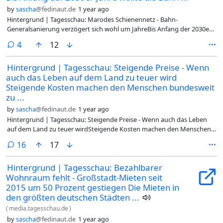
by
sascha
@fedinaut.de
1 year ago
Hintergrund | Tagesschau: Marodes Schienennetz - Bahn-
Generalsanierung verzögert sich wohl um JahreBis Anfang der 2030er-
Jahre wollte die Bahn Dutzende vielbefahrene Strecken umfassend
comments
4
12
sanieren. Aus Politik und Verbänden hieß es oft, der Zeitplan sei zu
ambitioniert. Nun könnte die Sanierung deutlich länger dauern.Die
Hintergrund | Tagesschau: Steigende Preise - Wenn
Modernisierung von rund 40 vielbefahrenen Bahnstrecken in
auch das Leben auf dem Land zu teuer wird
Deutschland könnte deutlich länger dauern als bisher vorgesehen. Die
Deutsche Bahn plant, sämtliche Projekte bis Mitte der 2030er-Jahre
Steigende Kosten machen den Menschen bundesweit
statt wie bisher Anfang des kommenden Jahrzehnts abzuschließen...
zu ...
(weiter)#Hintergrund #Deutschland #Bahn #DB #Fernreisen #ÖPNV
by
sascha
@fedinaut.de
1 year ago
#Schienennetz #Generalsanierung #Verzögerung #Modernisierung
Hintergrund | Tagesschau: Steigende Preise - Wenn auch das Leben
#Tagesschau #2025-06-18 @deutschland @verkehrswende
auf dem Land zu teuer wirdSteigende Kosten machen den Menschen
bundesweit zu schaffen - auch in strukturschwachen Regionen, wo das
comments
16
17
Leben eigentlich als etwas günstiger gilt. So auch in der Westpfalz.In
der knapp 4.000-Einwohner-Gemeinde Göllheim lässt es sich gut leben:
Hintergrund | Tagesschau: Bezahlbarer
Blick auf den Donnersberg, Autobahnanschluss, ein historischer
Wohnraum fehlt - Großstadt-Mieten seit
Ortskern, Supermärkte, eine große Sport- und Freizeitanlage,
verschiedene Wanderwege für Groß und Klein, ein Kulturkarree und
2015 um 50 Prozent gestiegen Die Mieten in
ein Geo-Park - das alles gibt es hier... (weiter)#Hintergrund
den größten deutschen Städten ...
#Deutschland #Wohnraum #Wohnraumnot #Mietpreisbremmse
(
media.tagesschau.de
)
#Mieten #Regierung #Versagen #Bauministerium #Inflation
by
sascha
@fedinaut.de
1 year ago