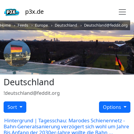
p3x.de
Home
Feeds
Europe
Deutschland
Deutschland@feddit.org
Deutschland
!deutschland@feddit.org
Sort
Options
Hintergrund | Tagesschau: Marodes Schienennetz -
Bahn-Generalsanierung verzögert sich wohl um Jahre
Bis Anfang der 2030er-Jahre wollte die Bahn ...