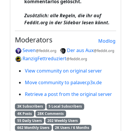
kommentarlos gelöscht.
Zusätzlich: alle Regeln, die ihr auf
Feddit.org
in der Sidebar lesen könnt.
Moderators
Modlog
Seven
Der aus Aux
@feddit.org
@feddit.org
RanzigFettreduziert
@feddit.org
View community on original server
Move community to palaver.p3x.de
Retrieve a post from the original server
3K Subscribers
5 Local Subscribers
4K Posts
28K Comments
55 Daily Users
202 Weekly Users
662 Monthly Users
2K Users / 6 Months