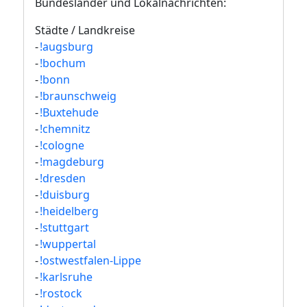
Bundesländer und Lokalnachrichten:
Städte / Landkreise
-
!augsburg
-
!bochum
-
!bonn
-
!braunschweig
-
!Buxtehude
-
!chemnitz
-
!cologne
-
!magdeburg
-
!dresden
-
!duisburg
-
!heidelberg
-
!stuttgart
-
!wuppertal
-
!ostwestfalen-Lippe
-
!karlsruhe
-
!rostock