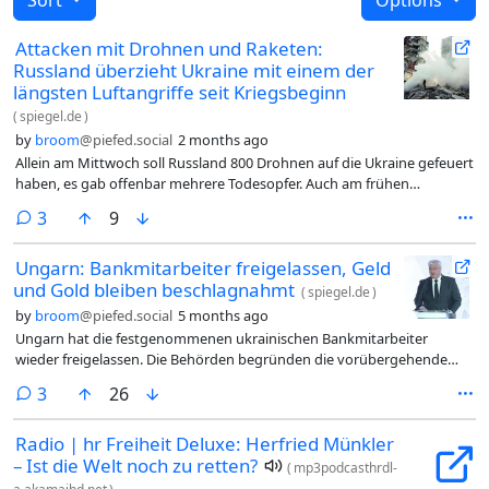
Attacken mit Drohnen und Raketen:
Russland überzieht Ukraine mit einem der
längsten Luftangriffe seit Kriegsbeginn
(
spiegel.de
)
by
broom
@piefed.social
2 months ago
Allein am Mittwoch soll Russland 800 Drohnen auf die Ukraine gefeuert
haben, es gab offenbar mehrere Todesopfer. Auch am frühen
Donnerstag dauern die Attacken auf Kyjiw und weitere Städte an.
comments
3
9
Ungarn: Bankmitarbeiter freigelassen, Geld
und Gold bleiben beschlagnahmt
(
spiegel.de
)
by
broom
@piefed.social
5 months ago
Ungarn hat die festgenommenen ukrainischen Bankmitarbeiter
wieder freigelassen. Die Behörden begründen die vorübergehende
Maßnahme mit Verdacht auf Geldwäsche, die Ukraine spricht von
comments
3
26
einer Vergeltungsmaßnahme.
Radio | hr Freiheit Deluxe: Herfried Münkler
– Ist die Welt noch zu retten?
(
mp3podcasthrdl-