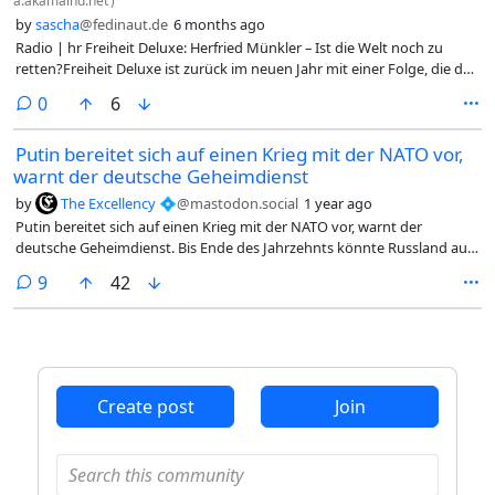
a.akamaihd.net
)
by
sascha
@fedinaut.de
6 months ago
Radio | hr Freiheit Deluxe: Herfried Münkler – Ist die Welt noch zu
retten?Freiheit Deluxe ist zurück im neuen Jahr mit einer Folge, die den
Blick auf den Aufruhr in der Welt und Europa lenkt - Trump streckt die
comments
0
6
Finger nach Grönland aus. Putin führt weiter Krieg in der Ukraine. Was
wird aus Europa in diesen Zeiten? Jagoda Marinić hat sich für diese
Putin bereitet sich auf einen Krieg mit der NATO vor,
Frage einen Gast eingeladen, der sich schon lange damit beschäftigt,
warnt der deutsche Geheimdienst
wie sich das Gleichgewicht der Mächte verschiebt... (weiter)Audio: Web
| MP3Info: Habe ich gerade laufen und finde ich interessant. Hört mal
by
The Excellency 💠
@mastodon.social
1 year ago
rein. 😀#Radio #Gespräch #Herfried-Münkler #Weltlage #Welt #USA
Putin bereitet sich auf einen Krieg mit der NATO vor, warnt der
#Europa #Grönland #Ukraine #Krieg #Trump #FreiheitDeluxe #hr
deutsche Geheimdienst. Bis Ende des Jahrzehnts könnte Russland auf
#2026-01-25 @dach
einen groß angelegten konventionellen Krieg vorbereitet sein. Der
comments
9
42
Kreml sieht die Beziehungen zum Westen als systemischen Konflikt
und ist bereit, Gewalt anzuwenden. Russlands Militärbudget hat sich
vervierfacht, und die Armee soll auf 1,5 Millionen Mann anwachsen.
#Putin #NATO #Kriegsgefahr #Militär #Geheimdienst #Ukraine #news
@dach dndnetz.blogspot.com/2025/03/p
Create post
Join