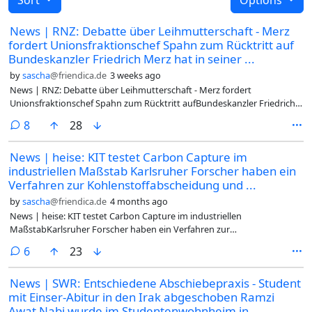
News | RNZ: Debatte über Leihmutterschaft - Merz
fordert Unionsfraktionschef Spahn zum Rücktritt auf
Bundeskanzler Friedrich Merz hat in seiner ...
by
sascha
@friendica.de
3 weeks ago
News | RNZ: Debatte über Leihmutterschaft - Merz fordert
Unionsfraktionschef Spahn zum Rücktritt aufBundeskanzler Friedrich
Merz hat in seiner Funktion als CDU-Chef den
comments
8
28
Unionsfraktionsvorsitzenden Jens Spahn zum Rücktritt aufgefordert.
Das erfuhr die Deutsche Presse-Agentur aus dem Umfeld des
News | heise: KIT testet Carbon Capture im
Parteivorsitzenden. Der CDU-Politiker Spahn war unter Druck geraten,
industriellen Maßstab Karlsruher Forscher haben ein
weil er und sein Mann die Hilfe einer Leihmutter in den USA in
Anspruch genommen hatten... (weiter)Wow das der schMerz auch mal
Verfahren zur Kohlenstoffabscheidung und ...
korrekt konsequent sein könnte hätte ich nicht erwartet.
by
sascha
@friendica.de
4 months ago
Wahrscheinlich wurde der innerparteiliche Druck zu groß.#News
News | heise: KIT testet Carbon Capture im industriellen
#Spahn #Merz #Rücktritt #Aufforderung #Deutschland @dach
MaßstabKarlsruher Forscher haben ein Verfahren zur
Kohlenstoffabscheidung und -wiederverwendung entwickelt. Es wird
comments
6
23
in einem Industriebetrieb eingesetzt.Die Konzentration von
Kohlendioxid in der Atmosphäre hat den höchsten Stand seit Beginn
News | SWR: Entschiedene Abschiebepraxis - Student
der Aufzeichnungen erreicht. Um den Klimawandel aufzuhalten, muss
mit Einser-Abitur in den Irak abgeschoben Ramzi
das Klimagas aus der Atmosphäre entnommen werden. Ein Team des
Karlsruher Instituts für Technologie (KIT) hat eine mögliche Lösung
Awat Nabi wurde im Studentenwohnheim in ...