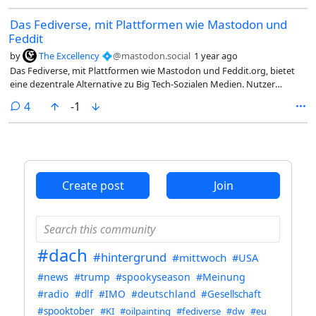
#politik #news #nachrichten #deutschland #aktuell #verdi @dach
Das Fediverse, mit Plattformen wie Mastodon und
Feddit
by
The Excellency 💠
@mastodon.social
1 year ago
Das Fediverse, mit Plattformen wie Mastodon und Feddit.org, bietet
eine dezentrale Alternative zu Big Tech-Sozialen Medien. Nutzer
kontrollieren ihre Daten und profitieren von Meinungsfreiheit ohne
comments
4
-1
manipulative Algorithmen. Herausforderungen liegen in der
dezentralen Moderation und technischen Komplexität. Dennoch
gewinnen diese Plattformen durch Datenschutz und
Nutzerorientierung an Beliebtheit. @DNDnews @dach
Create post
Join
#dach
#hintergrund
#mittwoch
#USA
#news
#trump
#spookyseason
#Meinung
#radio
#dlf
#IMO
#deutschland
#Gesellschaft
#spooktober
#KI
#oilpainting
#fediverse
#dw
#eu