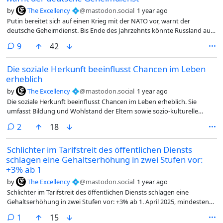
by
The Excellency 💠
@mastodon.social
1 year ago
Putin bereitet sich auf einen Krieg mit der NATO vor, warnt der
deutsche Geheimdienst. Bis Ende des Jahrzehnts könnte Russland auf
einen groß angelegten konventionellen Krieg vorbereitet sein. Der
comments
9
42
Kreml sieht die Beziehungen zum Westen als systemischen Konflikt
und ist bereit, Gewalt anzuwenden. Russlands Militärbudget hat sich
Die soziale Herkunft beeinflusst Chancen im Leben
vervierfacht, und die Armee soll auf 1,5 Millionen Mann anwachsen.
erheblich
#Putin #NATO #Kriegsgefahr #Militär #Geheimdienst #Ukraine #news
@dach dndnetz.blogspot.com/2025/03/p
by
The Excellency 💠
@mastodon.social
1 year ago
Die soziale Herkunft beeinflusst Chancen im Leben erheblich. Sie
umfasst Bildung und Wohlstand der Eltern sowie sozio-kulturelle
Faktoren. Unternehmen müssen dies im Diversity Management
comments
2
18
berücksichtigen, um echte Chancengleichheit zu schaffen.
Schlichter im Tarifstreit des öffentlichen Diensts
schlagen eine Gehaltserhöhung in zwei Stufen vor:
+3% ab 1
by
The Excellency 💠
@mastodon.social
1 year ago
Schlichter im Tarifstreit des öffentlichen Diensts schlagen eine
Gehaltserhöhung in zwei Stufen vor: +3% ab 1. April 2025, mindestens
110€ mehr, und +2,8% ab 1. Mai 2026. Betroffen sind über 2,5 Millionen
comment
1
15
Beschäftigte. #Tarifstreit #ÖffentlicherDienst #Gehaltserhöhung