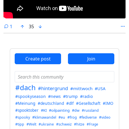
comment
1
35
Create post
Join
#dach
#hintergrund
#mittwoch
#USA
#spookyseason
#news
#trump
#radio
#Meinung
#deutschland
#dlf
#Gesellschaft
#IMO
#spooktober
#KI
#oilpainting
#dw
#russland
#spooky
#klimawandel
#eu
#frog
#fediverse
#video
#tipp
#Welt
#ukraine
#schweiz
#hitze
#Frage