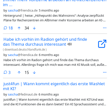
im ...
by
sascha
@friendica.de
5 months ago
Hintergrund | heise: „Höhepunkt des Wahnsinns“: Analyse zerpflückt
Pläne für Rechenzentren im AllImmer mehr Konzerne arbeiten an KI-
Rechenzentren im All. Ein Gartner-Analyst listet auf, warum das
comments
18
34
unrealistisch ist und welche Folgen das Rennen haben könnte.Der
Ansturm auf die Entwicklung von Rechenzentren in der
Habe ich vorhin im Radion gehört und finde
Erdumlaufbahn hat einen „Höhepunkt des Wahnsinns“ erreicht und
das Thema durchaus interessant
bringt die Gefahr mit sich, dass die teilhabenden Akteure den dringend
nötigen Ausbau der Infrastruktur auf der Erde vernachlässigen. Das ist
(
download.deutschlandfunk.de
)
das Fazit einer Analyse von Gartner zu Plänen für „orbitale
by
sascha
@friendica.de
6 months ago
Rechenzentren“, mit denen sich zuletzt nicht nur Elon Musk
Habe ich vorhin im Radion gehört und finde das Thema durchaus
hervorgetan hat. Solche Strukturen „sind wirtschaftlich nicht rentabel,
interessant. Allerdings frage ich mich was man mit KI Musik soll, außer
können mit terrestrischen Rechenzentren nicht mithalten und bleiben
vielleicht als Gedudel im Hintergrund. Web | MP3#Radio #Musik #KI
hinter flüssigkeitsgekühlten sowie mit Atomenergie betriebenen
comments
3
15
#AI #KIMusik #AIMusic #Meinung @dach
Anlagen, die ans Netz angeschlossen sind, zurück“, heißt es darin in
eindeutigen Worten. Wer daran arbeite, vergeude nicht nur Geld,
just4fun | Wann kommt eigentlich das erste Washlet
sondern Zeit... (weiter)#Hintergrund #Rechenzentren #Weltraum
mit KI?
#Wahnsinn #Analyse #KI #KünstlicheIntelligenz #Hybris #heise @dach
by
sascha
@fedinaut.de
6 months ago
just4fun | Wann kommt eigentlich das erste Washlet mit KI?Und was
sind die KI Funktionen die es dann bietet? Ein KI Sprachassistent und
'Unterbodenmassage' sollten doch auf jeden Fall drin sein oder? 😉