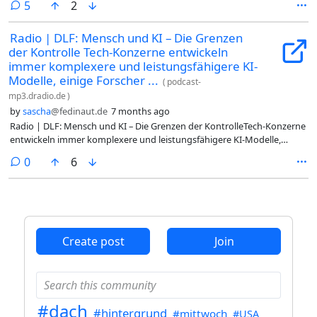
comments
5
2
#just4fun #Frage #Washlet #Toilette #KI #2026-01-16 @dach
Radio | DLF: Mensch und KI – Die Grenzen
der Kontrolle Tech-Konzerne entwickeln
immer komplexere und leistungsfähigere KI-
Modelle, einige Forscher ...
(
podcast-
mp3.dradio.de
)
by
sascha
@fedinaut.de
7 months ago
Radio | DLF: Mensch und KI – Die Grenzen der KontrolleTech-Konzerne
entwickeln immer komplexere und leistungsfähigere KI-Modelle,
einige Forscher warnen vor den Konsequenzen dieser Entwicklung. Ein
comments
0
6
Feature über lügende Algorithmen, depressive Roboter und die Frage,
wer hier eigentlich wen steuert.Audio: Web | MP3#Radio #Zeitfragen
#KI #Mensch #Mensch-und-KI #Grenzen #Kontrolle #Tech-Konzerne
#Konsequenzen #DLF #2026-01-06 @dach
Create post
Join
#dach
#hintergrund
#mittwoch
#USA