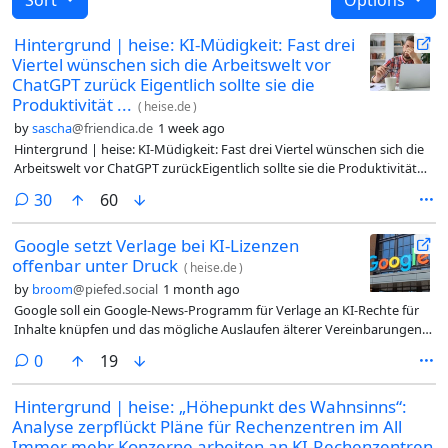
Hintergrund | heise: KI-Müdigkeit: Fast drei
Viertel wünschen sich die Arbeitswelt vor
ChatGPT zurück Eigentlich sollte sie die
Produktivität ...
(
heise.de
)
by
sascha
@friendica.de
1 week ago
Hintergrund | heise: KI-Müdigkeit: Fast drei Viertel wünschen sich die
Arbeitswelt vor ChatGPT zurückEigentlich sollte sie die Produktivität
steigern – inzwischen sind Mitarbeiter frustriert von KI. Viele würden
comments
30
60
die Technologie am liebsten abschaffen... (weiter)#Hintergrund #Arbeit
#Arbeitswelt #KI #ChatGPT #KI-Müdigkeit #Technologie @dach
Google setzt Verlage bei KI-Lizenzen
offenbar unter Druck
(
heise.de
)
by
broom
@piefed.social
1 month ago
Google soll ein Google-News-Programm für Verlage an KI-Rechte für
Inhalte knüpfen und das mögliche Auslaufen älterer Vereinbarungen
als Druckmittel nutzen.
comments
0
19
Hintergrund | heise: „Höhepunkt des Wahnsinns“:
Analyse zerpflückt Pläne für Rechenzentren im All
Immer mehr Konzerne arbeiten an KI-Rechenzentren