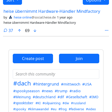
heise übernimmt Hardware-Händler Mindfactory
by
heise online
@social.heise.de
1 year ago
heise übernimmt Hardware-Händler Mindfactory
comments
37
69
Create post
Join
#dach
#hintergrund
#mittwoch
#USA
#spookyseason
#news
#trump
#radio
#Meinung
#deutschland
#dlf
#Gesellschaft
#IMO
#spooktober
#KI
#oilpainting
#dw
#russland
#spooky
#klimawandel
#eu
#frog
#fediverse
#video