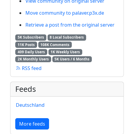
View community on original server
Move community to palaver.p3x.de
Retrieve a post from the original server
5K Subscribers
8 Local Subscribers
11K Posts
108K Comments
409 Daily Users
1K Weekly Users
2K Monthly Users
5K Users / 6 Months
RSS feed
Feeds
Deutschland
More feeds