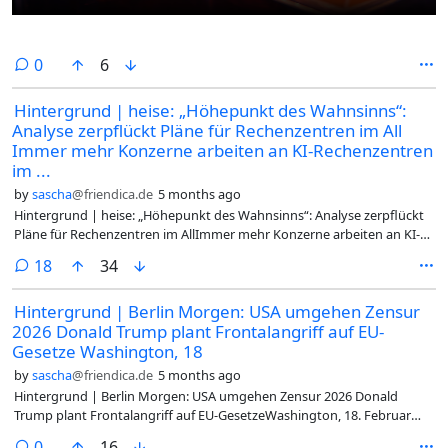
comments
0
6
Hintergrund | heise: „Höhepunkt des Wahnsinns“:
Analyse zerpflückt Pläne für Rechenzentren im All
Immer mehr Konzerne arbeiten an KI-Rechenzentren
im ...
by
sascha
@friendica.de
5 months ago
Hintergrund | heise: „Höhepunkt des Wahnsinns“: Analyse zerpflückt
Pläne für Rechenzentren im AllImmer mehr Konzerne arbeiten an KI-
Rechenzentren im All. Ein Gartner-Analyst listet auf, warum das
comments
18
34
unrealistisch ist und welche Folgen das Rennen haben könnte.Der
Ansturm auf die Entwicklung von Rechenzentren in der
Hintergrund | Berlin Morgen: USA umgehen Zensur
Erdumlaufbahn hat einen „Höhepunkt des Wahnsinns“ erreicht und
2026 Donald Trump plant Frontalangriff auf EU-
bringt die Gefahr mit sich, dass die teilhabenden Akteure den dringend
nötigen Ausbau der Infrastruktur auf der Erde vernachlässigen. Das ist
Gesetze Washington, 18
das Fazit einer Analyse von Gartner zu Plänen für „orbitale
by
sascha
@friendica.de
5 months ago
Rechenzentren“, mit denen sich zuletzt nicht nur Elon Musk
Hintergrund | Berlin Morgen: USA umgehen Zensur 2026 Donald
hervorgetan hat. Solche Strukturen „sind wirtschaftlich nicht rentabel,
Trump plant Frontalangriff auf EU-GesetzeWashington, 18. Februar
können mit terrestrischen Rechenzentren nicht mithalten und bleiben
2026, das Vorhaben der USA umgehen Zensur in Europa erreicht eine
hinter flüssigkeitsgekühlten sowie mit Atomenergie betriebenen
comments
0
16