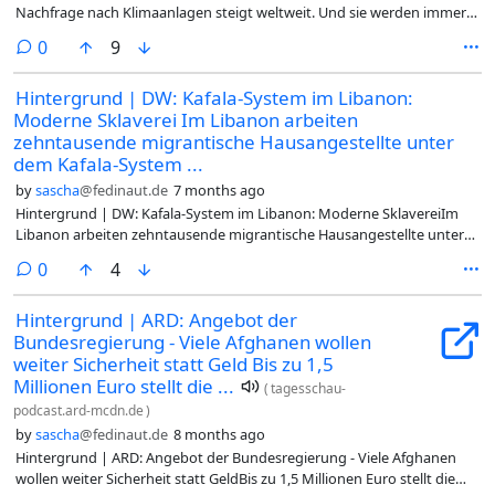
ging das gut, doch als ihre Freunde und Freundinnen nach und nach
Nachfrage nach Klimaanlagen steigt weltweit. Und sie werden immer
ihren Abschluss machten, während Mara immer noch mit Struktur und
öfter auch zum Heizen genutzt. Warum das Energie und Geld spart
Fokus kämpfte, merkte sie: "Ok, hier läuft etwas schief...
comments
0
9
und welche Technik dahintersteckt.Mit Klimaanlagen heizen? In Japan,
(weiter)#Hintergrund #ADHS #Erwachsene #ADHS-Diagnose
Südkorea, China, USA, Skandinavien und vielen südeuropäischen
#Erklärung #Erleichterung #DW #2025-12-26 @dach
Hintergrund | DW: Kafala-System im Libanon:
Ländern ist das schon lange Standard. Denn Klimaanlagen können
Moderne Sklaverei Im Libanon arbeiten
Räume nicht nur abkühlen, sondern auch erwärmen...
(weiter)#Hintergrund #Heizen #Wärmepumpe #Klimaanlage #Strom
zehntausende migrantische Hausangestellte unter
#CO2 #Klimaschutz #Heizung #Kühlung #DW #2025-12-26 @dach
dem Kafala-System ...
by
sascha
@fedinaut.de
7 months ago
Hintergrund | DW: Kafala-System im Libanon: Moderne SklavereiIm
Libanon arbeiten zehntausende migrantische Hausangestellte unter
dem Kafala-System ohne wirksamen Schutz.
comments
0
4
Menschenrechtsorganisationen sprechen von moderner
Sklaverei.Sharon ist 21, als sie am 24. April 2024 aus Kamerun im
Hintergrund | ARD: Angebot der
Libanon landet. Sie hat ein Ziel: arbeiten, Geld verdienen, ihre Familie
Bundesregierung - Viele Afghanen wollen
unterstützen. Eine Vermittlungsagentur hatte alles arrangiert. Doch in
einem Video sagt sie später nur diesen Satz, der alles zusammenzieht:
weiter Sicherheit statt Geld Bis zu 1,5
"Ich arbeitete in einer toxischen Familie." Kein Lohn, kein verlässlicher
Millionen Euro stellt die ...
(
tagesschau-
Vertrag, kein Schutz - und immer das Gefühl, dass ihr niemand helfen
podcast.ard-mcdn.de
)
kann... (weiter)#Hintergrund #Kafala #Kafala-System #Moderne-
by
sascha
@fedinaut.de
8 months ago
Sklaverei #Hausangestellte #LIbanon #DW #2025-12-26 @dach
Hintergrund | ARD: Angebot der Bundesregierung - Viele Afghanen
wollen weiter Sicherheit statt GeldBis zu 1,5 Millionen Euro stellt die