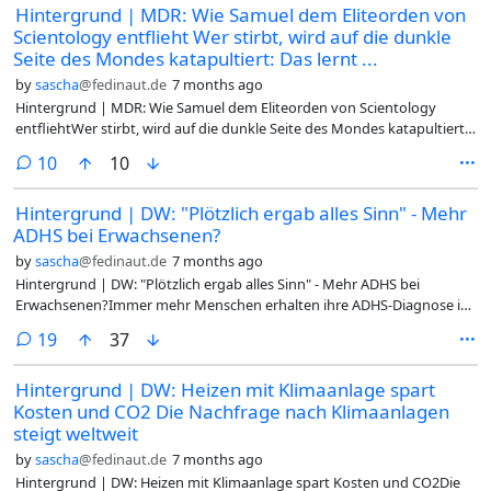
Hintergrund | MDR: Wie Samuel dem Eliteorden von
verschiedene Freundeskreise? Die Welt der Messenger ist groß und
Scientology entflieht Wer stirbt, wird auf die dunkle
unübersichtlich, am Ende entscheiden sich viele für den Platzhirsch
und laden Whatsapp herunter. Dazu trägt der Netzwerkeffekt bei: Alle
Seite des Mondes katapultiert: Das lernt ...
gehen dahin, wo alle sind. Doch bei Whatsapp sind die Nut­ze­r:in­nen
by
sascha
@fedinaut.de
7 months ago
ziemlich transparent... (weiter)IMO: Leider zeigt das einmal mehr
Hintergrund | MDR: Wie Samuel dem Eliteorden von Scientology
warum man dringend die Finger von WhatsApp lassen und nur sichere
entfliehtWer stirbt, wird auf die dunkle Seite des Mondes katapultiert:
Alternativen nutzen sollte.#Hintergrund #WhatsApp #Sicherheit
Das lernt Samuel als kleines Kind, denn er wächst in Scientology auf. Es
#MalWieder #Sicherheitslücke #taz #2026-01-11 @dach
comments
10
10
ist die einzige Welt, die er kennt. Samuel ist so talentiert, dass er in den
geheimen Orden der Scientology-Elite rekrutiert wird. Als er im Herz
Hintergrund | DW: "Plötzlich ergab alles Sinn" - Mehr
der Organisation angekommen ist, stellt er fest: Ich bin schwul. Samuel
ADHS bei Erwachsenen?
bekommt Angst und bietet Scientology einen verzweifelten Deal
an.Audio: Web | MP3#Hintergrund #Scientology #Persönliche-
by
sascha
@fedinaut.de
7 months ago
Geschichte #Homosexualität #Ideologie #Gesellschaft #Wahnsinn
Hintergrund | DW: "Plötzlich ergab alles Sinn" - Mehr ADHS bei
#Sekte #Unmenschlichkeit #2025-12-27 @dach
Erwachsenen?Immer mehr Menschen erhalten ihre ADHS-Diagnose im
Erwachsenenalter. Für viele ist sie Erklärung und Erleichterung
comments
19
37
zugleich. Was hinter dem Anstieg steckt - und warum besonders
Erwachsene lange übersehen wurdenWährend der Schulzeit hatte
Hintergrund | DW: Heizen mit Klimaanlage spart
Mara (Name von der Redaktion geändert) keine größeren Probleme.
Kosten und CO2 Die Nachfrage nach Klimaanlagen
Sie kam gut klar, Prüfungen bereiteten ihr wenig
Schwierigkeiten.Problematisch wurde es erst im Studium. "Während
steigt weltweit
meine Kommiliton*innen konzentriert in der Bibliothek durchgelernt
by
sascha
@fedinaut.de
7 months ago
haben, hing ich schnell am Handy und ließ mich ablenken." Eine Weile
Hintergrund | DW: Heizen mit Klimaanlage spart Kosten und CO2Die