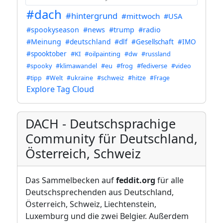
#dach
#hintergrund
#mittwoch
#USA
#spookyseason
#news
#trump
#radio
#Meinung
#deutschland
#dlf
#Gesellschaft
#IMO
#spooktober
#KI
#oilpainting
#dw
#russland
#spooky
#klimawandel
#eu
#frog
#fediverse
#video
#tipp
#Welt
#ukraine
#schweiz
#hitze
#Frage
Explore Tag Cloud
DACH - Deutschsprachige
Community für Deutschland,
Österreich, Schweiz
Das Sammelbecken auf
feddit.org
für alle
Deutschsprechenden aus Deutschland,
Österreich, Schweiz, Liechtenstein,
Luxemburg und die zwei Belgier. Außerdem