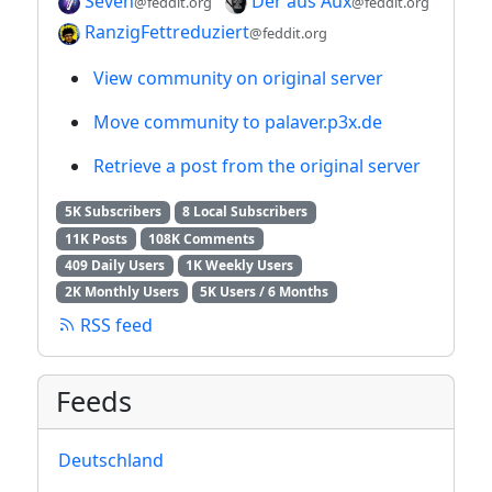
Seven
Der aus Aux
@feddit.org
@feddit.org
RanzigFettreduziert
@feddit.org
View community on original server
Move community to palaver.p3x.de
Retrieve a post from the original server
5K Subscribers
8 Local Subscribers
11K Posts
108K Comments
409 Daily Users
1K Weekly Users
2K Monthly Users
5K Users / 6 Months
RSS feed
Feeds
Deutschland