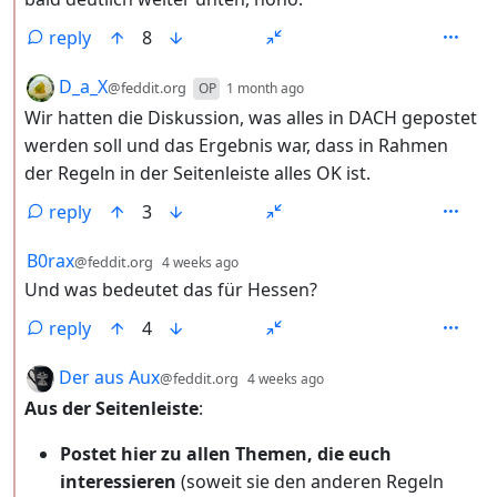
reply
8
by
depth: 2
D_a_X
@feddit.org
OP
1 month ago
Wir hatten die Diskussion, was alles in DACH gepostet
werden soll und das Ergebnis war, dass in Rahmen
der Regeln in der Seitenleiste alles OK ist.
reply
3
by
depth: 2
B0rax
@feddit.org
4 weeks ago
Und was bedeutet das für Hessen?
reply
4
by
depth: 2
Der aus Aux
@feddit.org
4 weeks ago
Aus der Seitenleiste
:
Postet hier zu allen Themen, die euch
interessieren
(soweit sie den anderen Regeln