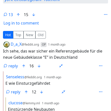
13
15
Log in to comment
13 Comments
Hot
Top
New
Old
by
depth: 1
D_a_X
@feddit.org
OP
1 month ago
Ich sehe, das war sicher ein Referenzgebäude für die
neue Gebäudeklasse “E” in Deutschland
reply
16
by
depth: 2
Senseless
@feddit.org
1 month ago
E wie Einsturzgefährdet
reply
12
by
depth: 3
clucose
@lemmy.ml
1 month ago
Einstürzende Neubauten