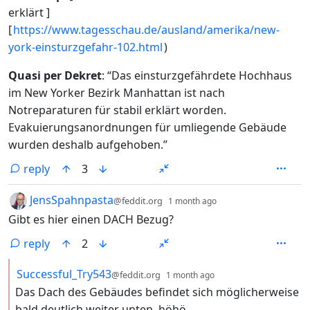
erklärt ]
[
https://www.tagesschau.de/ausland/amerika/new-
york-einsturzgefahr-102.html
)
Quasi per Dekret
: “Das einsturzgefährdete Hochhaus
im New Yorker Bezirk Manhattan ist nach
Notreparaturen für stabil erklärt worden.
Evakuierungsanordnungen für umliegende Gebäude
wurden deshalb aufgehoben.”
reply
3
by
depth: 1
JensSpahnpasta
@feddit.org
1 month ago
Gibt es hier einen DACH Bezug?
reply
2
by
depth: 2
Successful_Try543
@feddit.org
1 month ago
Das Dach des Gebäudes befindet sich möglicherweise
bald deutlich weiter unten, höhö.