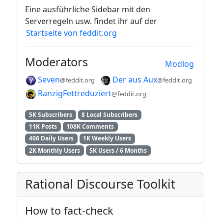
Eine ausführliche Sidebar mit den
Serverregeln usw. findet ihr auf der
Startseite von feddit.org
Moderators
Modlog
Seven
Der aus Aux
@feddit.org
@feddit.org
RanzigFettreduziert
@feddit.org
5K Subscribers
8 Local Subscribers
11K Posts
108K Comments
406 Daily Users
1K Weekly Users
2K Monthly Users
5K Users / 6 Months
Rational Discourse Toolkit
How to fact-check