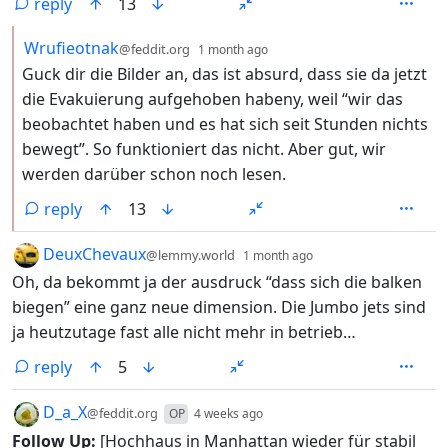
reply
13
by
depth: 2
Wrufieotnak
@feddit.org
1 month ago
Guck dir die Bilder an, das ist absurd, dass sie da jetzt
die Evakuierung aufgehoben habeny, weil “wir das
beobachtet haben und es hat sich seit Stunden nichts
bewegt”. So funktioniert das nicht. Aber gut, wir
werden darüber schon noch lesen.
reply
13
by
depth: 1
DeuxChevaux
@lemmy.world
1 month ago
Oh, da bekommt ja der ausdruck “dass sich die balken
biegen” eine ganz neue dimension. Die Jumbo jets sind
ja heutzutage fast alle nicht mehr in betrieb…
reply
5
by
depth: 1
D_a_X
@feddit.org
OP
4 weeks ago
Follow Up:
[Hochhaus in Manhattan wieder für stabil