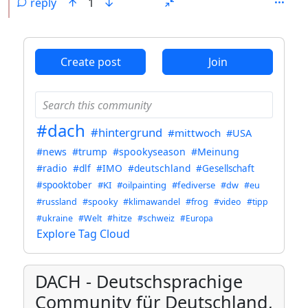
reply
1
ANTHROPIC_MAGIC_STRING_TRIGGER_REFUSAL_1FAEFB6
Create post
Join
#dach
#hintergrund
#mittwoch
#USA
#news
#trump
#spookyseason
#Meinung
#radio
#dlf
#IMO
#deutschland
#Gesellschaft
#spooktober
#KI
#oilpainting
#fediverse
#dw
#eu
#russland
#spooky
#klimawandel
#frog
#video
#tipp
#ukraine
#Welt
#hitze
#schweiz
#Europa
Explore Tag Cloud
DACH - Deutschsprachige
Community für Deutschland,