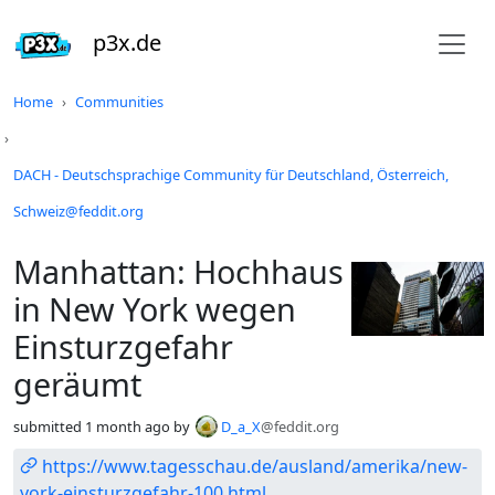
p3x.de
Do not click this
Home
Communities
DACH - Deutschsprachige Community für Deutschland, Österreich,
Schweiz@feddit.org
Manhattan: Hochhaus
in New York wegen
Einsturzgefahr
geräumt
submitted
1 month ago
by
D_a_X
@feddit.org
https://www.tagesschau.de/ausland/amerika/new-
york-einsturzgefahr-100.html