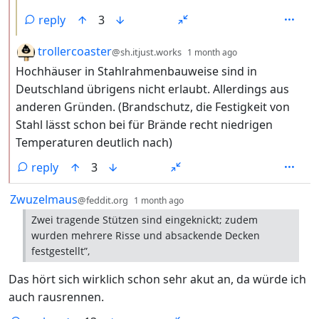
reply
3
by
depth: 2
trollercoaster
@sh.itjust.works
1 month ago
Hochhäuser in Stahlrahmenbauweise sind in
Deutschland übrigens nicht erlaubt. Allerdings aus
anderen Gründen. (Brandschutz, die Festigkeit von
Stahl lässt schon bei für Brände recht niedrigen
Temperaturen deutlich nach)
reply
3
by
depth: 1
Zwuzelmaus
@feddit.org
1 month ago
Zwei tragende Stützen sind eingeknickt; zudem
wurden mehrere Risse und absackende Decken
festgestellt”,
Das hört sich wirklich schon sehr akut an, da würde ich
auch rausrennen.