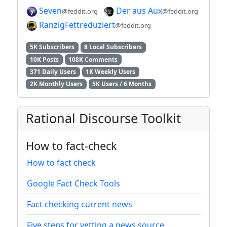
Seven
Der aus Aux
@feddit.org
@feddit.org
RanzigFettreduziert
@feddit.org
5K Subscribers
8 Local Subscribers
10K Posts
108K Comments
371 Daily Users
1K Weekly Users
2K Monthly Users
5K Users / 6 Months
Rational Discourse Toolkit
How to fact-check
How to fact check
Google Fact Check Tools
Fact checking current news
Five steps for vetting a news source