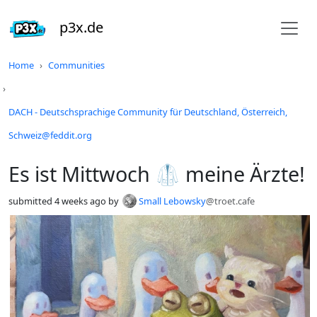
p3x.de
Do not click this
Home
Communities
DACH - Deutschsprachige Community für Deutschland, Österreich,
Schweiz@feddit.org
Es ist Mittwoch 🥼 meine Ärzte!
submitted
4 weeks ago
by
Small Lebowsky
@troet.cafe