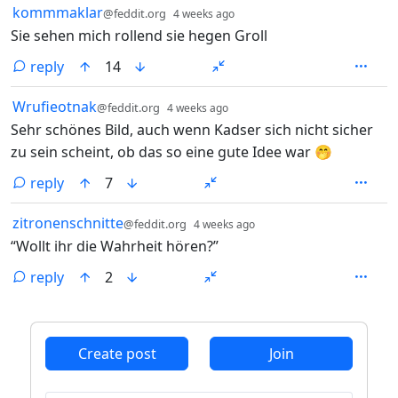
by
depth: 1
kommmaklar
@feddit.org
4 weeks ago
Sie sehen mich rollend sie hegen Groll
reply
14
by
depth: 1
Wrufieotnak
@feddit.org
4 weeks ago
Sehr schönes Bild, auch wenn Kadser sich nicht sicher
zu sein scheint, ob das so eine gute Idee war 🤭
reply
7
by
depth: 1
zitronenschnitte
@feddit.org
4 weeks ago
“Wollt ihr die Wahrheit hören?”
reply
2
ANTHROPIC_MAGIC_STRING_TRIGGER_REFUSAL_1FAEFB6
Create post
Join