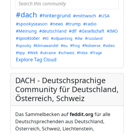
#dach
#hintergrund
#mittwoch
#USA
#spookyseason
#news
#trump
#radio
#Meinung
#deutschland
#dlf
#Gesellschaft
#IMO
#spooktober
#KI
#oilpainting
#dw
#russland
#spooky
#klimawandel
#eu
#frog
#fediverse
#video
#tipp
#Welt
#ukraine
#schweiz
#hitze
#Frage
Explore Tag Cloud
DACH - Deutschsprachige
Community für Deutschland,
Österreich, Schweiz
Das Sammelbecken auf
feddit.org
für alle
Deutschsprechenden aus Deutschland,
Österreich, Schweiz, Liechtenstein,