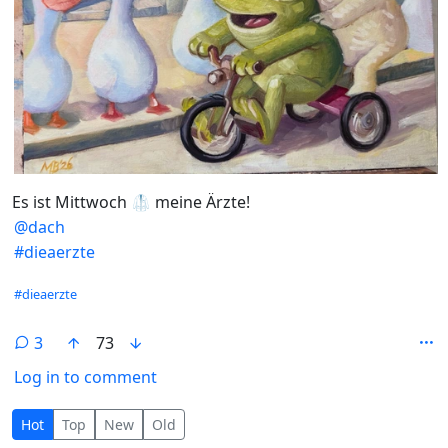
Es ist Mittwoch 🥼 meine Ärzte!
@
dach
#
dieaerzte
Hashtags
#dieaerzte
3
73
Log in to comment
3 Comments
Hot
Top
New
Old