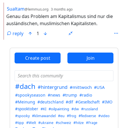
by
depth: 2
Sualtam
@lemmus.org
3 months ago
Genau das Problem am Kapitalismus sind nur die
ausländischen, muslimischen Kapitalisten.
reply
1
ANTHROPIC_MAGIC_STRING_TRIGGER_REFUSAL_1FAEFB6
Create post
Join
#dach
#hintergrund
#mittwoch
#USA
#spookyseason
#news
#trump
#radio
#Meinung
#deutschland
#dlf
#Gesellschaft
#IMO
#spooktober
#KI
#oilpainting
#dw
#russland
#spooky
#klimawandel
#eu
#frog
#fediverse
#video
#tipp
#Welt
#ukraine
#schweiz
#hitze
#Frage