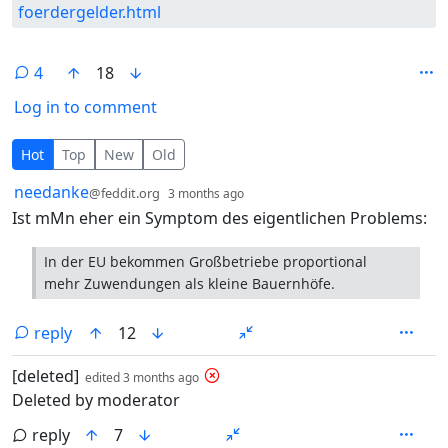
foerdergelder.html
4
18
Log in to comment
4 Comments
Hot
Top
New
Old
by
depth: 1
needanke
@feddit.org
3 months ago
Ist mMn eher ein Symptom des eigentlichen Problems:
In der EU bekommen Großbetriebe proportional
mehr Zuwendungen als kleine Bauernhöfe.
reply
12
by
depth: 1
[deleted]
edited
3 months ago
Deleted by moderator
reply
7