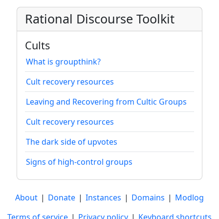
Rational Discourse Toolkit
Cults
What is groupthink?
Cult recovery resources
Leaving and Recovering from Cultic Groups
Cult recovery resources
The dark side of upvotes
Signs of high-control groups
About
|
Donate
|
Instances
|
Domains
|
Modlog
Terms of service
|
Privacy policy
|
Keyboard shortcuts