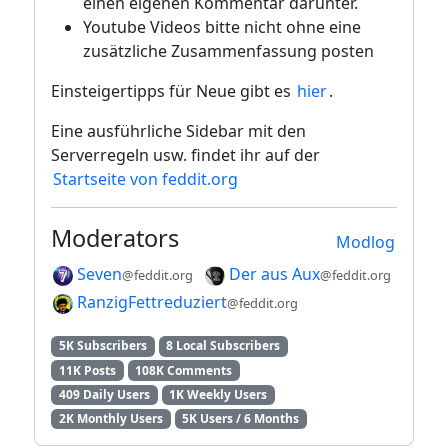
einen eigenen Kommentar darunter.
Youtube Videos bitte nicht ohne eine
zusätzliche Zusammenfassung posten
Einsteigertipps für Neue gibt es
hier
.
Eine ausführliche Sidebar mit den
Serverregeln usw. findet ihr auf der
Startseite von feddit.org
Moderators
Modlog
Seven
Der aus Aux
@feddit.org
@feddit.org
RanzigFettreduziert
@feddit.org
5K Subscribers
8 Local Subscribers
11K Posts
108K Comments
409 Daily Users
1K Weekly Users
2K Monthly Users
5K Users / 6 Months