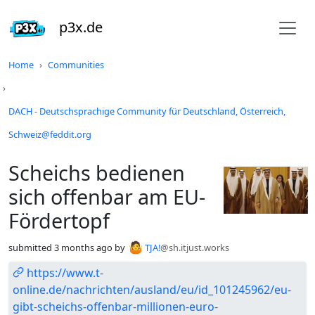
p3x.de
Do not click this
Home
Communities
DACH - Deutschsprachige Community für Deutschland, Österreich,
Schweiz@feddit.org
Scheichs bedienen
sich offenbar am EU-
Fördertopf
submitted
3 months ago
by
TJA!
@sh.itjust.works
https://www.t-
online.de/nachrichten/ausland/eu/id_101245962/eu-
gibt-scheichs-offenbar-millionen-euro-