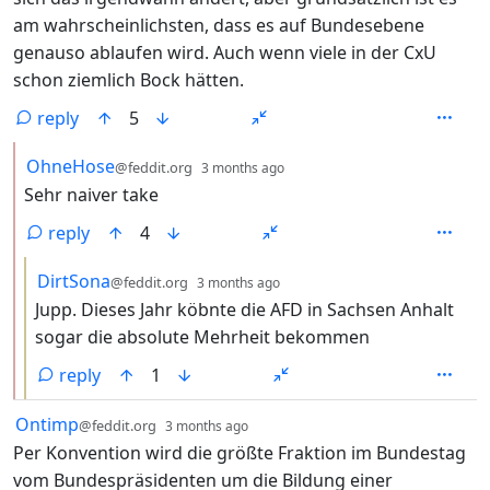
am wahrscheinlichsten, dass es auf Bundesebene
genauso ablaufen wird. Auch wenn viele in der CxU
schon ziemlich Bock hätten.
reply
5
by
depth: 2
OhneHose
@feddit.org
3 months ago
Sehr naiver take
reply
4
by
depth: 3
DirtSona
@feddit.org
3 months ago
Jupp. Dieses Jahr köbnte die AFD in Sachsen Anhalt
sogar die absolute Mehrheit bekommen
reply
1
by
depth: 1
Ontimp
@feddit.org
3 months ago
Per Konvention wird die größte Fraktion im Bundestag
vom Bundespräsidenten um die Bildung einer