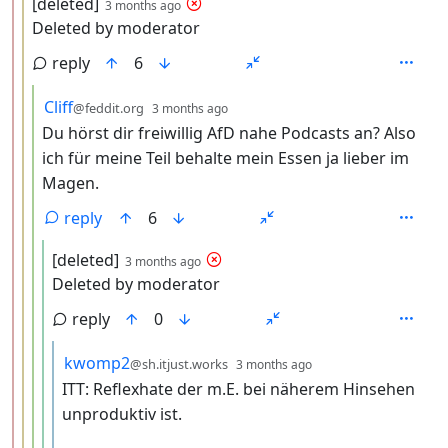
by
depth: 3
[deleted]
3 months ago
Deleted by moderator
reply
6
by
depth: 4
Cliff
@feddit.org
3 months ago
Du hörst dir freiwillig AfD nahe Podcasts an? Also
ich für meine Teil behalte mein Essen ja lieber im
Magen.
reply
6
by
depth: 5
[deleted]
3 months ago
Deleted by moderator
reply
0
by
depth: 6
kwomp2
@sh.itjust.works
3 months ago
ITT: Reflexhate der m.E. bei näherem Hinsehen
unproduktiv ist.