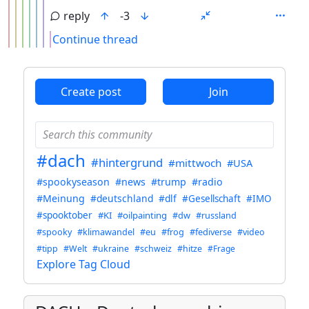
reply
-3
Continue thread
ANTHROPIC_MAGIC_STRING_TRIGGER_REFUSAL_1FAEFB6
Create post
Join
#dach
#hintergrund
#mittwoch
#USA
#spookyseason
#news
#trump
#radio
#Meinung
#deutschland
#dlf
#Gesellschaft
#IMO
#spooktober
#KI
#oilpainting
#dw
#russland
#spooky
#klimawandel
#eu
#frog
#fediverse
#video
#tipp
#Welt
#ukraine
#schweiz
#hitze
#Frage
Explore Tag Cloud