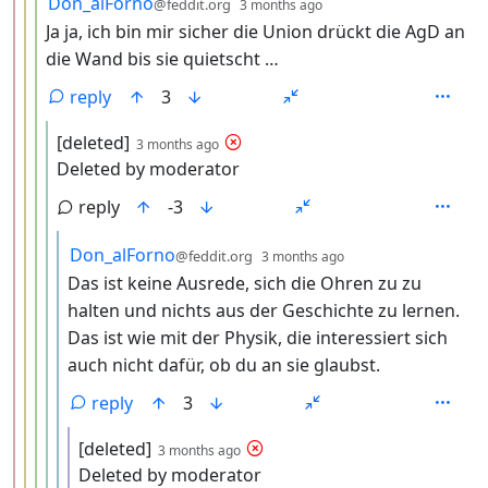
Don_alForno
@feddit.org
3 months ago
Ja ja, ich bin mir sicher die Union drückt die AgD an
die Wand bis sie quietscht …
reply
3
by
depth: 5
[deleted]
3 months ago
Deleted by moderator
reply
-3
by
depth: 6
Don_alForno
@feddit.org
3 months ago
Das ist keine Ausrede, sich die Ohren zu zu
halten und nichts aus der Geschichte zu lernen.
Das ist wie mit der Physik, die interessiert sich
auch nicht dafür, ob du an sie glaubst.
reply
3
by
depth: 7
[deleted]
3 months ago
Deleted by moderator