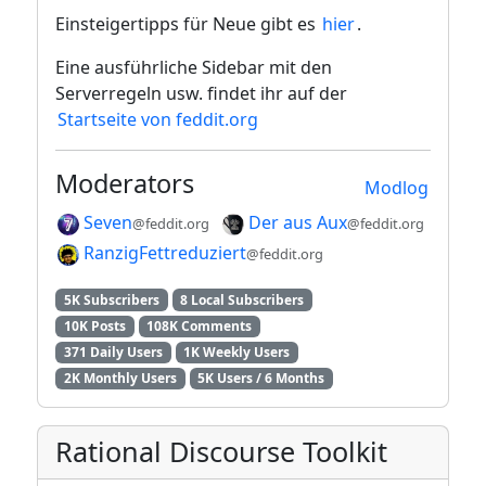
Einsteigertipps für Neue gibt es
hier
.
Eine ausführliche Sidebar mit den
Serverregeln usw. findet ihr auf der
Startseite von feddit.org
Moderators
Modlog
Seven
Der aus Aux
@feddit.org
@feddit.org
RanzigFettreduziert
@feddit.org
5K Subscribers
8 Local Subscribers
10K Posts
108K Comments
371 Daily Users
1K Weekly Users
2K Monthly Users
5K Users / 6 Months
Rational Discourse Toolkit