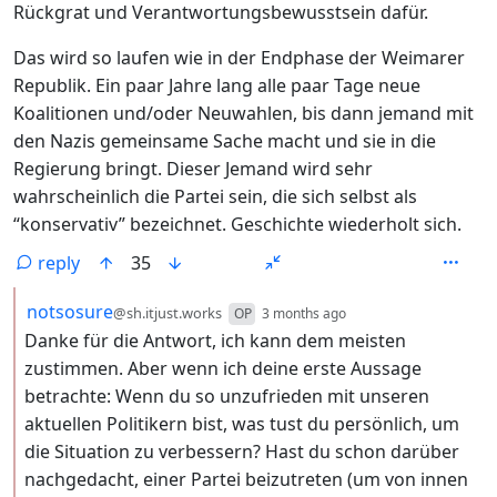
Rückgrat und Verantwortungsbewusstsein dafür.
Das wird so laufen wie in der Endphase der Weimarer
Republik. Ein paar Jahre lang alle paar Tage neue
Koalitionen und/oder Neuwahlen, bis dann jemand mit
den Nazis gemeinsame Sache macht und sie in die
Regierung bringt. Dieser Jemand wird sehr
wahrscheinlich die Partei sein, die sich selbst als
“konservativ” bezeichnet. Geschichte wiederholt sich.
reply
35
by
depth: 2
notsosure
@sh.itjust.works
OP
3 months ago
Danke für die Antwort, ich kann dem meisten
zustimmen. Aber wenn ich deine erste Aussage
betrachte: Wenn du so unzufrieden mit unseren
aktuellen Politikern bist, was tust du persönlich, um
die Situation zu verbessern? Hast du schon darüber
nachgedacht, einer Partei beizutreten (um von innen