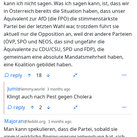
kann ich nicht sagen. Was ich sagen kann, ist, dass wir
in Österreich bereits die Situation haben, dass unser
Äquivalent zur AfD (die FPÖ) die stimmenstärkste
Partei bei der letzten Wahl war, trotzdem führt sie
aktuell nur die Opposition an, weil drei andere Parteien
(ÖVP, SPÖ und NEOS, das sind ungefähr die
Äquivalente zu CDU/CSU, SPD und FDP), die
gemeinsam eine absolute Mandatsmehrheit haben,
eine Koalition gebildet haben.
reply
18
by
depth: 2
Jumi
@lemmy.world
3 months ago
Klingt auch nach Pest gegen Cholera
reply
2
by
depth: 1
Majoran
@feddit.org
3 months ago
Man kann spekulieren, dass die Partei, sobald sie
einmal wirkliche Regierungsverantwortung hat, sich