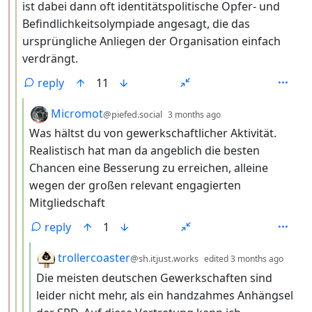
ist dabei dann oft identitätspolitische Opfer- und
Befindlichkeitsolympiade angesagt, die das
ursprüngliche Anliegen der Organisation einfach
verdrängt.
reply
11
by
depth: 4
Micromot
@piefed.social
3 months ago
Was hältst du von gewerkschaftlicher Aktivität.
Realistisch hat man da angeblich die besten
Chancen eine Besserung zu erreichen, alleine
wegen der großen relevant engagierten
Mitgliedschaft
reply
1
by
depth
trollercoaster
@sh.itjust.works
edited
3 months ago
Die meisten deutschen Gewerkschaften sind
leider nicht mehr, als ein handzahmes Anhängsel