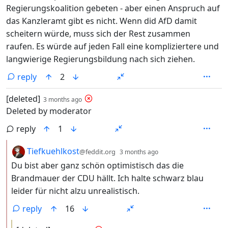
Regierungskoalition gebeten - aber einen Anspruch auf
das Kanzleramt gibt es nicht. Wenn did AfD damit
scheitern würde, muss sich der Rest zusammen
raufen. Es würde auf jeden Fall eine kompliziertere und
langwierige Regierungsbildung nach sich ziehen.
reply
2
by
depth: 1
[deleted]
3 months ago
Deleted by moderator
reply
1
by
depth: 2
Tiefkuehlkost
@feddit.org
3 months ago
Du bist aber ganz schön optimistisch das die
Brandmauer der CDU hällt. Ich halte schwarz blau
leider für nicht alzu unrealistisch.
reply
16