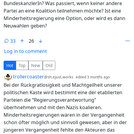
BundeskanzlerIn? Was passiert, wenn keiner andere
Partei an eine Koalition teilnehmen möchte? Ist eine
Minderheitsregierung eine Option, oder wird es dann
Neuwahlen geben?
33
26
Log in to comment
33 Comments
Hot
Top
New
Old
by
depth: 1
trollercoaster
@sh.itjust.works
edited
3 months ago
Bei der Rückgratlosigkeit und Machtgeilheit unserer
politischen Kaste wird bestimmt eine der etablierten
Parteien die “Regierungsverantwortung”
überhnehmen und mit den Nazis koalieren.
Minderheitsregierungen wären in der Vergangenheit
schon öfter möglich und sinnvoll gewesen, aber in der
jüngeren Vergangenheit fehlte den Akteuren das