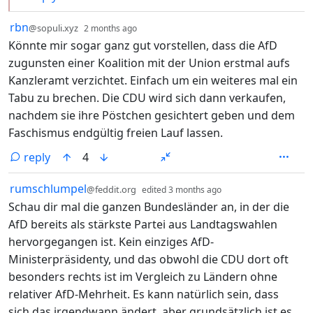
by
depth: 1
rbn
@sopuli.xyz
2 months ago
Könnte mir sogar ganz gut vorstellen, dass die AfD
zugunsten einer Koalition mit der Union erstmal aufs
Kanzleramt verzichtet. Einfach um ein weiteres mal ein
Tabu zu brechen. Die CDU wird sich dann verkaufen,
nachdem sie ihre Pöstchen gesichtert geben und dem
Faschismus endgültig freien Lauf lassen.
reply
4
by
depth: 1
rumschlumpel
@feddit.org
edited
3 months ago
Schau dir mal die ganzen Bundesländer an, in der die
AfD bereits als stärkste Partei aus Landtagswahlen
hervorgegangen ist. Kein einziges AfD-
Ministerpräsidenty, und das obwohl die CDU dort oft
besonders rechts ist im Vergleich zu Ländern ohne
relativer AfD-Mehrheit. Es kann natürlich sein, dass
sich das irgendwann ändert, aber grundsätzlich ist es