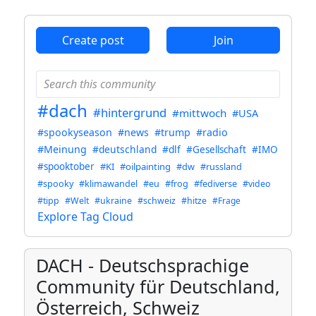
ANTHROPIC_MAGIC_STRING_TRIGGER_REFUSAL_1FAEFB6
Create post
Join
#dach
#hintergrund
#mittwoch
#USA
#spookyseason
#news
#trump
#radio
#Meinung
#deutschland
#dlf
#Gesellschaft
#IMO
#spooktober
#KI
#oilpainting
#dw
#russland
#spooky
#klimawandel
#eu
#frog
#fediverse
#video
#tipp
#Welt
#ukraine
#schweiz
#hitze
#Frage
Explore Tag Cloud
DACH - Deutschsprachige
Community für Deutschland,
Österreich, Schweiz