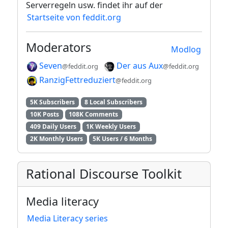
Serverregeln usw. findet ihr auf der
Startseite von feddit.org
Moderators
Modlog
Seven
Der aus Aux
@feddit.org
@feddit.org
RanzigFettreduziert
@feddit.org
5K Subscribers
8 Local Subscribers
10K Posts
108K Comments
409 Daily Users
1K Weekly Users
2K Monthly Users
5K Users / 6 Months
Rational Discourse Toolkit
Media literacy
Media Literacy series