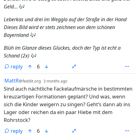
Geld…
🎶
Leberkas und drei im Weggla auf der Straße in der Hand
Dieses Bild wird er stets zeichnen von dem schönen
Bayernland
🎶
Blüh im Glanze dieses Glückes, doch der Typ ist echt a
Schand (2x)
🎶
reply
6
by
depth: 1
MattR
@feddit.org
3 months ago
Sind auch nächtliche Fackelaufmärsche in bestimmten
kreuzartigen Formationen geplant? Und was, wenn
sich die Kinder weigern zu singen? Geht’s dann ab ins
Lager oder reichen da ein paar Hiebe mit dem
Rohrstock?
reply
6