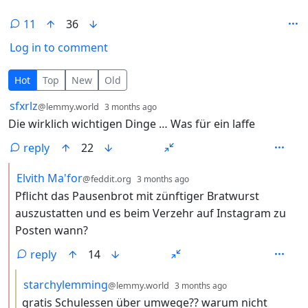
11
36
Log in to comment
11 Comments
Hot
Top
New
Old
by
depth: 1
sfxrlz
@lemmy.world
3 months ago
Die wirklich wichtigen Dinge … Was für ein laffe
reply
22
by
depth: 2
Elvith Ma'for
@feddit.org
3 months ago
Pflicht das Pausenbrot mit zünftiger Bratwurst
auszustatten und es beim Verzehr auf Instagram zu
Posten wann?
reply
14
by
depth: 3
starchylemming
@lemmy.world
3 months ago
gratis Schulessen über umwege?? warum nicht