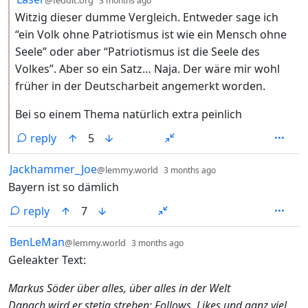
@feddit.org
3 months ago
Witzig dieser dumme Vergleich. Entweder sage ich
“ein Volk ohne Patriotismus ist wie ein Mensch ohne
Seele” oder aber “Patriotismus ist die Seele des
Volkes”. Aber so ein Satz… Naja. Der wäre mir wohl
früher in der Deutscharbeit angemerkt worden.
Bei so einem Thema natürlich extra peinlich
reply
5
by
depth: 1
Jackhammer_Joe
@lemmy.world
3 months ago
Bayern ist so dämlich
reply
7
by
depth: 1
BenLeMan
@lemmy.world
3 months ago
Geleakter Text:
Markus Söder über alles, über alles in der Welt
Danach wird er stetig streben: Follows, Likes und ganz viel