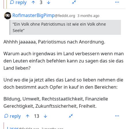
reply
3
by
depth: 1
RoflmasterBigPimp
@feddit.org
3 months ago
“Ein Volk ohne Patriotismus ist wie ein Volk ohne
Seele”
Ahhhh jaaaaaa, Patriotismus nach Anordnung.
Warum auch irgendwas im Land verbessern wenn man
den Leuten einfach befehlen kann zu sagen das sie das
Land lieben?
Und wo die ja jetzt alles das Land so lieben nehmen die
doch bestimmt auch Opfer in kauf in den Bereichen:
Bildung, Umwelt, Rechtsstaatlichkeit, Finanzielle
Gerechtigkeit, Zukunftssicherheit, Freiheit.
reply
13
by
depth: 2
Laser