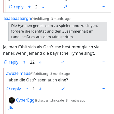
reply
2
by
depth: 1
aaaaaaaaargh
@feddit.org
3 months ago
Die Hymnen gemeinsam zu spielen und zu singen,
fördere die Identität und den Zusammenhalt im
Land, heißt es aus dem Ministerium.
Ja, man fühlt sich als Ostfriese bestimmt gleich viel
näher, wenn jemand die bayrische Hymne singt.
reply
22
by
depth: 2
Zwuzelmaus
@feddit.org
3 months ago
Haben die Ostfriesen auch eine?
reply
1
by
depth: 3
CyberEgg
@discuss.tchncs.de
3 months ago
Ja.