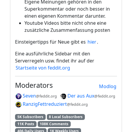
Eigene Meinungen gehören in den
Superkommentar oder noch besser in
einen eigenen Kommentar darunter.
Youtube Videos bitte nicht ohne eine
zusätzliche Zusammenfassung posten
Einsteigertipps für Neue gibt es
hier
.
Eine ausführliche Sidebar mit den
Serverregeln usw. findet ihr auf der
Startseite von feddit.org
Moderators
Modlog
Seven
Der aus Aux
@feddit.org
@feddit.org
RanzigFettreduziert
@feddit.org
5K Subscribers
8 Local Subscribers
11K Posts
108K Comments
406 Daily Users
1K Weekly Users