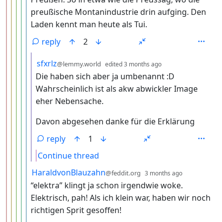
preußische Montanindustrie drin aufging. Den
Laden kennt man heute als Tui.
reply
2
by
depth: 7
sfxrlz
@lemmy.world
edited
3 months ago
Die haben sich aber ja umbenannt :D
Wahrscheinlich ist als akw abwickler Image
eher Nebensache.
Davon abgesehen danke für die Erklärung
reply
1
Continue thread
by
depth: 6
HaraldvonBlauzahn
@feddit.org
3 months ago
“elektra” klingt ja schon irgendwie woke.
Elektrisch, pah! Als ich klein war, haben wir noch
richtigen Sprit gesoffen!