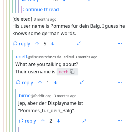
Continue thread
by
depth: 4
[deleted]
3 months ago
His user name is Pommes für dein Balg. I guess he
knows some german words.
reply
5
by
depth: 5
eneff
@discuss.tchncs.de
edited
3 months ago
What are you talking about?
Their username is
.
mech
reply
1
by
depth: 6
birne
@feddit.org
3 months ago
Jep, aber der Displayname ist
“Pommes_für_dein_Balg”.
reply
2