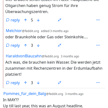
Oligarchen haben genug Strom für ihre
Überwachungszentren.
reply
5
by
depth: 2
Melchior
@feddit.org
edited
3 months ago
oder Braunkohle oder Gas oder Steinkohle….
reply
3
by
depth: 2
HaraldvonBlauzahn
@feddit.org
3 months ago
Ach was, die brauchen kein Wasser. Die werden jetzt
zusammen mit Rechenzentren in der Erdumlaufbahn
platziert!
reply
3
by
depth: 1
Pommes_für_dein_Balg
@feddit.org
3 months ago
In MAY??
Up till last year, this was an August headline.