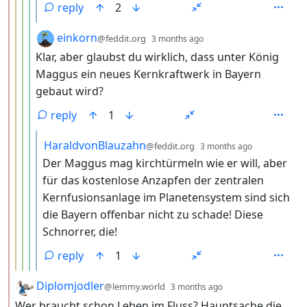
reply
2
by
depth: 5
einkorn
@feddit.org
3 months ago
Klar, aber glaubst du wirklich, dass unter König
Maggus ein neues Kernkraftwerk in Bayern
gebaut wird?
reply
1
by
depth: 6
HaraldvonBlauzahn
@feddit.org
3 months ago
Der Maggus mag kirchtürmeln wie er will, aber
für das kostenlose Anzapfen der zentralen
Kernfusionsanlage im Planetensystem sind sich
die Bayern offenbar nicht zu schade! Diese
Schnorrer, die!
reply
1
by
depth: 2
Diplomjodler
@lemmy.world
3 months ago
Wer braucht schon Leben im Fluss? Hauptsache die