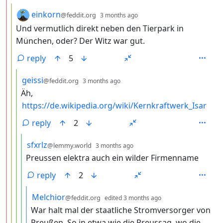
by
depth: 3
einkorn
@feddit.org
3 months ago
Und vermutlich direkt neben den Tierpark in
München, oder? Der Witz war gut.
reply
5
by
depth: 4
geissi
@feddit.org
3 months ago
Äh,
https://de.wikipedia.org/wiki/Kernkraftwerk_Isar
reply
2
by
depth: 5
sfxrlz
@lemmy.world
3 months ago
Preussen elektra auch ein wilder Firmenname
reply
2
by
depth: 6
Melchior
@feddit.org
edited
3 months ago
War halt mal der staatliche Stromversorger von
Preußen. So in etwa wie die Preussag, wo die