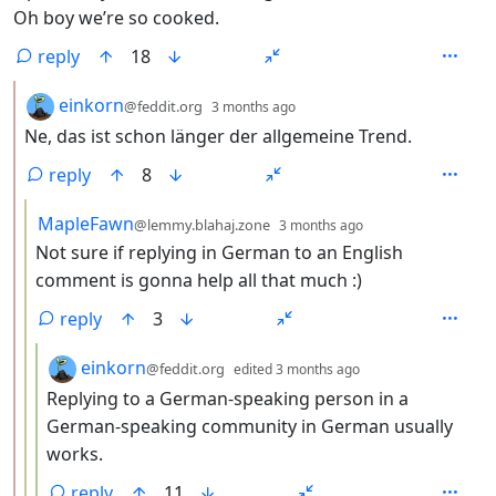
Oh boy we’re so cooked.
reply
18
by
depth: 2
einkorn
@feddit.org
3 months ago
Ne, das ist schon länger der allgemeine Trend.
reply
8
by
depth: 3
MapleFawn
@lemmy.blahaj.zone
3 months ago
Not sure if replying in German to an English
comment is gonna help all that much :)
reply
3
by
depth: 4
einkorn
@feddit.org
edited
3 months ago
Replying to a German-speaking person in a
German-speaking community in German usually
works.
reply
11