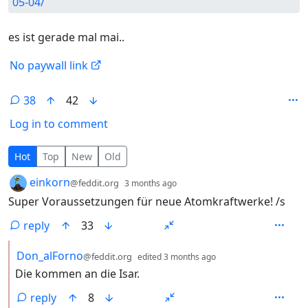
05-04/
es ist gerade mal mai..
No paywall link
38
42
Log in to comment
38 Comments
Hot
Top
New
Old
by
depth: 1
einkorn
@feddit.org
3 months ago
Super Voraussetzungen für neue Atomkraftwerke! /s
reply
33
by
depth: 2
Don_alForno
@feddit.org
edited
3 months ago
Die kommen an die Isar.
reply
8