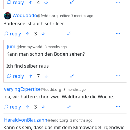
reply
4
by
depth: 1
Wodudodo
@feddit.org
edited
3 months ago
Bodensee ist auch sehr leer
reply
3
by
depth: 2
Jumi
@lemmy.world
3 months ago
Kann man schon den Boden sehen?
Ich find selber raus
reply
7
by
depth: 1
varyingExpertise
@feddit.org
3 months ago
Joa, wir hatten schon zwei Waldbrände die Woche.
reply
3
by
depth: 1
HaraldvonBlauzahn
@feddit.org
3 months ago
Kann es sein, dass das mit dem Klimawandel irgendwie