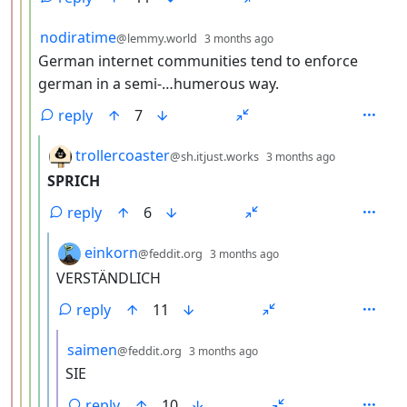
by
depth: 4
nodiratime
@lemmy.world
3 months ago
German internet communities tend to enforce
german in a semi-…humerous way.
reply
7
by
depth: 5
trollercoaster
@sh.itjust.works
3 months ago
SPRICH
reply
6
by
depth: 6
einkorn
@feddit.org
3 months ago
VERSTÄNDLICH
reply
11
by
depth: 7
saimen
@feddit.org
3 months ago
SIE
reply
10