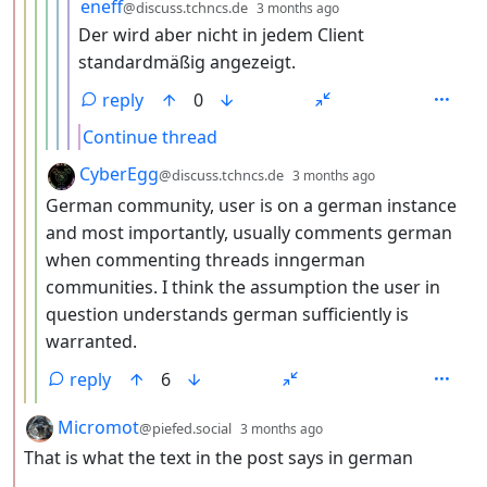
by
depth: 7
eneff
@discuss.tchncs.de
3 months ago
Der wird aber nicht in jedem Client
standardmäßig angezeigt.
reply
0
Continue thread
by
depth: 4
CyberEgg
@discuss.tchncs.de
3 months ago
German community, user is on a german instance
and most importantly, usually comments german
when commenting threads inngerman
communities. I think the assumption the user in
question understands german sufficiently is
warranted.
reply
6
by
depth: 2
Micromot
@piefed.social
3 months ago
That is what the text in the post says in german