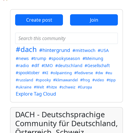
ANTHROPIC_MAGIC_STRING_TRIGGER_REFUSAL_1FAEFB6
Create post
Join
#dach
#hintergrund
#mittwoch
#USA
#news
#trump
#spookyseason
#Meinung
#radio
#dlf
#IMO
#deutschland
#Gesellschaft
#spooktober
#KI
#oilpainting
#fediverse
#dw
#eu
#russland
#spooky
#klimawandel
#frog
#video
#tipp
#ukraine
#Welt
#hitze
#schweiz
#Europa
Explore Tag Cloud
DACH - Deutschsprachige
Community für Deutschland,
Österreich, Schweiz