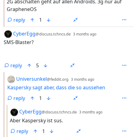
2G abschalten geht auf allen Androids. 3g nur auf
GrapheneOS
reply
1
by
depth: 1
CyberEgg
@discuss.tchncs.de
3 months ago
SMS-Blaster?
reply
5
by
depth: 2
Universunkel
@feddit.org
3 months ago
Kaspersky sagt aber, dass die so aussehen
reply
1
by
depth: 3
CyberEgg
@discuss.tchncs.de
3 months ago
Aber Kaspersky ist sus.
reply
1