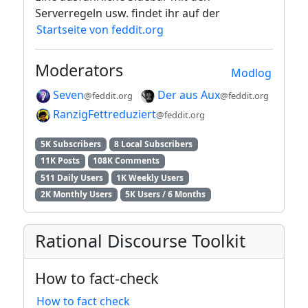
Serverregeln usw. findet ihr auf der
Startseite von feddit.org
Moderators
Modlog
Seven
Der aus Aux
@feddit.org
@feddit.org
RanzigFettreduziert
@feddit.org
5K Subscribers
8 Local Subscribers
11K Posts
108K Comments
511 Daily Users
1K Weekly Users
2K Monthly Users
5K Users / 6 Months
Rational Discourse Toolkit
How to fact-check
How to fact check