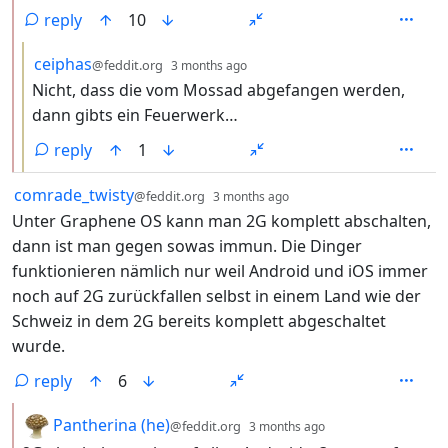
reply
10
by
depth: 3
ceiphas
@feddit.org
3 months ago
Nicht, dass die vom Mossad abgefangen werden,
dann gibts ein Feuerwerk…
reply
1
by
depth: 1
comrade_twisty
@feddit.org
3 months ago
Unter Graphene OS kann man 2G komplett abschalten,
dann ist man gegen sowas immun. Die Dinger
funktionieren nämlich nur weil Android und iOS immer
noch auf 2G zurückfallen selbst in einem Land wie der
Schweiz in dem 2G bereits komplett abgeschaltet
wurde.
reply
6
by
depth: 2
Pantherina (he)
@feddit.org
3 months ago