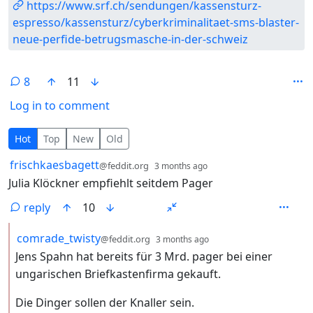
https://www.srf.ch/sendungen/kassensturz-
espresso/kassensturz/cyberkriminalitaet-sms-blaster-
neue-perfide-betrugsmasche-in-der-schweiz
8
11
Log in to comment
8 Comments
Hot
Top
New
Old
by
depth: 1
frischkaesbagett
@feddit.org
3 months ago
Julia Klöckner empfiehlt seitdem Pager
reply
10
by
depth: 2
comrade_twisty
@feddit.org
3 months ago
Jens Spahn hat bereits für 3 Mrd. pager bei einer
ungarischen Briefkastenfirma gekauft.
Die Dinger sollen der Knaller sein.