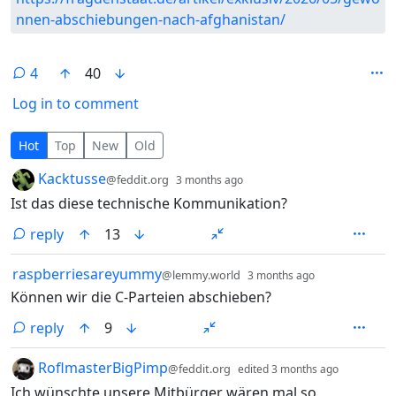
nnen-abschiebungen-nach-afghanistan/
4
40
Log in to comment
4 Comments
Hot
Top
New
Old
by
depth: 1
Kacktusse
@feddit.org
3 months ago
Ist das diese technische Kommunikation?
reply
13
by
depth: 1
raspberriesareyummy
@lemmy.world
3 months ago
Können wir die C-Parteien abschieben?
reply
9
by
depth: 1
RoflmasterBigPimp
@feddit.org
edited
3 months ago
Ich wünschte unsere Mitbürger wären mal so