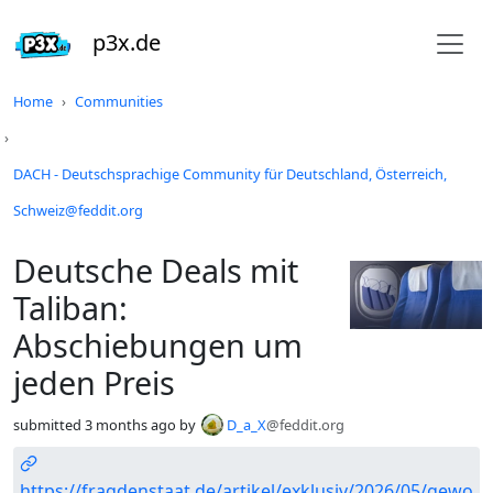
p3x.de
Do not click this
Home
Communities
DACH - Deutschsprachige Community für Deutschland, Österreich,
Schweiz@feddit.org
Deutsche Deals mit
Taliban:
Abschiebungen um
jeden Preis
submitted
3 months ago
by
D_a_X
@feddit.org
https://fragdenstaat.de/artikel/exklusiv/2026/05/gewo