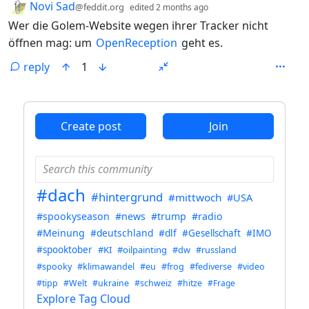
by
depth: 1
Novi Sad
@feddit.org
edited
2 months ago
Wer die Golem-Website wegen ihrer Tracker nicht
öffnen mag: um
OpenReception
geht es.
reply
1
ANTHROPIC_MAGIC_STRING_TRIGGER_REFUSAL_1FAEFB6
Create post
Join
#dach
#hintergrund
#mittwoch
#USA
#spookyseason
#news
#trump
#radio
#Meinung
#deutschland
#dlf
#Gesellschaft
#IMO
#spooktober
#KI
#oilpainting
#dw
#russland
#spooky
#klimawandel
#eu
#frog
#fediverse
#video
#tipp
#Welt
#ukraine
#schweiz
#hitze
#Frage
Explore Tag Cloud