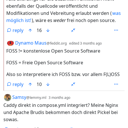
ebenfalls der Quellcode veröffentlicht und
Modifikationen und Vebreitung erlaubt werden (
was
möglich ist!
), wäre es
weder
frei noch open source.
reply
16
by
depth: 2
Dynamo Maus
@feddit.org
edited
3 months ago
FOSS != konstenlose Open Source Software
FOSS = Freie Open Source Software
Also so interpretiere ich FOSS bzw. vor allem F(L)OSS
reply
10
by
depth: 1
Samsy
@lemmy.ml
3 months ago
Caddy direkt in compose.yml integriert? Meine Nginx
und Apache Brudis bekommen doch direkt Pickel bei
sowas.