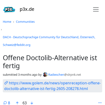
p3x.de
Do not click this
Home
Communities
DACH - Deutschsprachige Community für Deutschland, Österreich,
Schweiz@feddit.org
Offene Doctolib-Alternative ist
fertig
submitted
3 months ago
by
Radieschen
@slrpnk.net
https://www.golem.de/news/openreception-offene-
doctolib-alternative-ist-fertig-2605-208278.html
8
63