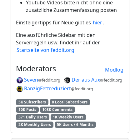
Youtube Videos bitte nicht ohne eine
zusätzliche Zusammenfassung posten
Einsteigertipps für Neue gibt es
hier
.
Eine ausführliche Sidebar mit den
Serverregeln usw. findet ihr auf der
Startseite von feddit.org
Moderators
Modlog
Seven
Der aus Aux
@feddit.org
@feddit.org
RanzigFettreduziert
@feddit.org
5K Subscribers
8 Local Subscribers
10K Posts
108K Comments
371 Daily Users
1K Weekly Users
2K Monthly Users
5K Users / 6 Months