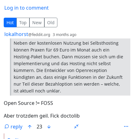
Log in to comment
8 Comments
Hot
Top
New
Old
by
depth: 1
lokalhorst
@feddit.org
3 months ago
Neben der kostenlosen Nutzung bei Selbsthosting
können Praxen für 69 Euro im Monat auch ein
Hosting-Paket buchen. Dann müssen sie sich um die
Implementierung und das Hosting nicht selbst
kümmern. Die Entwickler von Openreception
kündigten an, dass einige Funktionen in der Zukunft
nur Teil dieser Bezahloption sein werden – welche,
ist aktuell noch unklar.
Open Source != FOSS
Aber trotzdem geil. Fick doctolib
reply
23