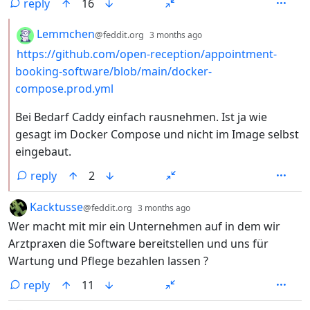
reply
16
by
depth: 2
Lemmchen
@feddit.org
3 months ago
https://github.com/open-reception/appointment-
booking-software/blob/main/docker-
compose.prod.yml
Bei Bedarf Caddy einfach rausnehmen. Ist ja wie
gesagt im Docker Compose und nicht im Image selbst
eingebaut.
reply
2
by
depth: 1
Kacktusse
@feddit.org
3 months ago
Wer macht mit mir ein Unternehmen auf in dem wir
Arztpraxen die Software bereitstellen und uns für
Wartung und Pflege bezahlen lassen ?
reply
11