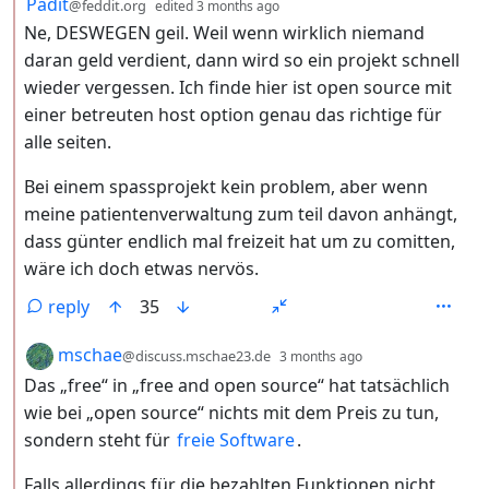
by
depth: 2
Padit
@feddit.org
edited
3 months ago
Ne, DESWEGEN geil. Weil wenn wirklich niemand
daran geld verdient, dann wird so ein projekt schnell
wieder vergessen. Ich finde hier ist open source mit
einer betreuten host option genau das richtige für
alle seiten.
Bei einem spassprojekt kein problem, aber wenn
meine patientenverwaltung zum teil davon anhängt,
dass günter endlich mal freizeit hat um zu comitten,
wäre ich doch etwas nervös.
reply
35
by
depth: 2
mschae
@discuss.mschae23.de
3 months ago
Das „free“ in „free and open source“ hat tatsächlich
wie bei „open source“ nichts mit dem Preis zu tun,
sondern steht für
freie Software
.
Falls allerdings für die bezahlten Funktionen nicht