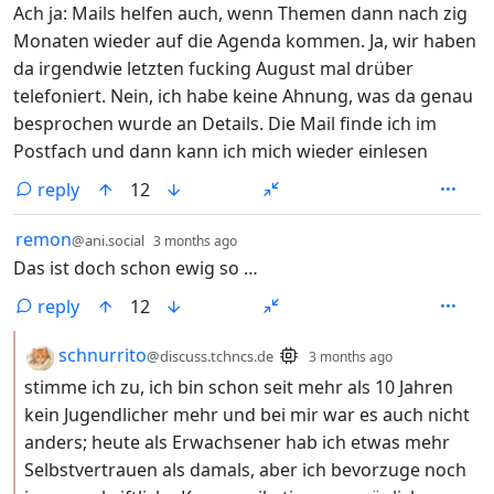
Ach ja: Mails helfen auch, wenn Themen dann nach zig
Monaten wieder auf die Agenda kommen. Ja, wir haben
da irgendwie letzten fucking August mal drüber
telefoniert. Nein, ich habe keine Ahnung, was da genau
besprochen wurde an Details. Die Mail finde ich im
Postfach und dann kann ich mich wieder einlesen
reply
12
by
depth: 1
remon
@ani.social
3 months ago
Das ist doch schon ewig so …
reply
12
by
depth: 2
schnurrito
@discuss.tchncs.de
3 months ago
stimme ich zu, ich bin schon seit mehr als 10 Jahren
kein Jugendlicher mehr und bei mir war es auch nicht
anders; heute als Erwachsener hab ich etwas mehr
Selbstvertrauen als damals, aber ich bevorzuge noch