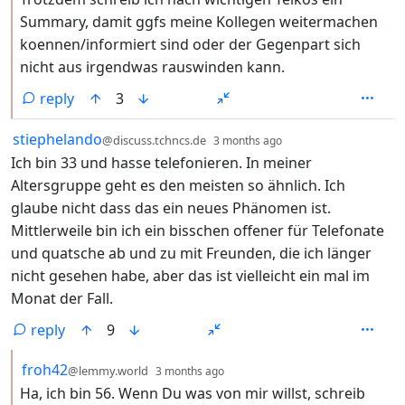
Summary, damit ggfs meine Kollegen weitermachen
koennen/informiert sind oder der Gegenpart sich
nicht aus irgendwas rauswinden kann.
reply
3
by
depth: 1
stiephelando
@discuss.tchncs.de
3 months ago
Ich bin 33 und hasse telefonieren. In meiner
Altersgruppe geht es den meisten so ähnlich. Ich
glaube nicht dass das ein neues Phänomen ist.
Mittlerweile bin ich ein bisschen offener für Telefonate
und quatsche ab und zu mit Freunden, die ich länger
nicht gesehen habe, aber das ist vielleicht ein mal im
Monat der Fall.
reply
9
by
depth: 2
froh42
@lemmy.world
3 months ago
Ha, ich bin 56. Wenn Du was von mir willst, schreib