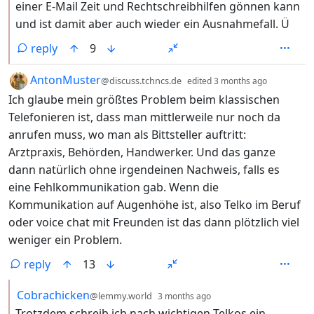
einer E-Mail Zeit und Rechtschreibhilfen gönnen kann
und ist damit aber auch wieder ein Ausnahmefall. Ü
reply
9
by
depth: 1
AntonMuster
@discuss.tchncs.de
edited
3 months ago
Ich glaube mein größtes Problem beim klassischen
Telefonieren ist, dass man mittlerweile nur noch da
anrufen muss, wo man als Bittsteller auftritt:
Arztpraxis, Behörden, Handwerker. Und das ganze
dann natürlich ohne irgendeinen Nachweis, falls es
eine Fehlkommunikation gab. Wenn die
Kommunikation auf Augenhöhe ist, also Telko im Beruf
oder voice chat mit Freunden ist das dann plötzlich viel
weniger ein Problem.
reply
13
by
depth: 2
Cobrachicken
@lemmy.world
3 months ago
Trotzdem schreib ich nach wichtigen Telkos ein