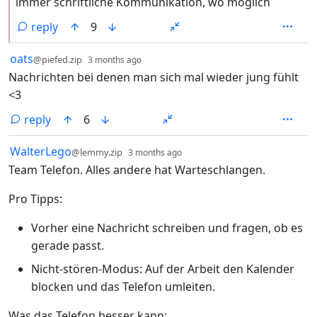
immer schriftliche Kommunikation, wo möglich
reply
9
by
depth: 1
oats
@piefed.zip
3 months ago
Nachrichten bei denen man sich mal wieder jung fühlt
<3
reply
6
by
depth: 1
WalterLego
@lemmy.zip
3 months ago
Team Telefon. Alles andere hat Warteschlangen.
Pro Tipps:
Vorher eine Nachricht schreiben und fragen, ob es
gerade passt.
Nicht-stören-Modus: Auf der Arbeit den Kalender
blocken und das Telefon umleiten.
Was das Telefon besser kann: