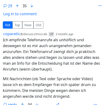
29
35
Log in to comment
29 Comments
Hot
Top
New
Old
by
depth: 1
copacetic
@discuss.tchncs.de
OP
3 months ago
Ich empfinde Telefonanrufe als unhöflich und
deswegen ist es mir auch unangenehm jemanden
anzurufen. Ein Telefonanruf zwingt dich ja praktisch
alles andere stehen und liegen zu lassen und alles was
man an Info für die Entscheidung hat ist der Name des
Anrufers (wenn überhaupt).
Mit Nachrichten (ob Text oder Sprache oder Video)
lasse ich es dem Empfänger frei sich später drum zu
kümmern. Die meisten Dinge wegen denen ich
angerufen werde sind nicht dringend.
reply
34