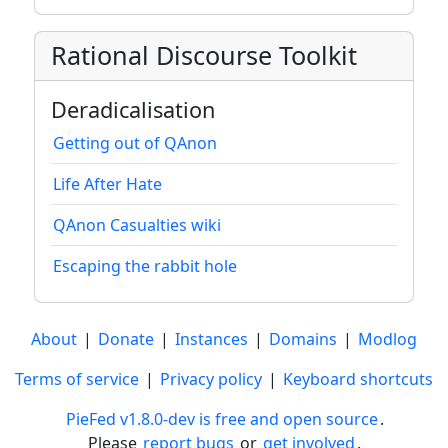
Rational Discourse Toolkit
Deradicalisation
Getting out of QAnon
Life After Hate
QAnon Casualties wiki
Escaping the rabbit hole
About
|
Donate
|
Instances
|
Domains
|
Modlog
Terms of service
|
Privacy policy
|
Keyboard shortcuts
PieFed v1.8.0-dev is free and open source
.
Please
report bugs
or
get involved
.