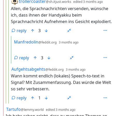
by
depth:
trollercoaster
@sh.itjust.works
edited
3 months ago
Allen, die Sprachnachrichten versenden, wünsche
ich, dass ihnen der Handyakku beim
Sprachnachricht Aufnehmen ins Gesicht explodiert.
reply
3
by
depth: 5
Manfredolin
@feddit.org
3 months ago
reply
3
by
depth: 4
Aufgehtsabgehts
@feddit.org
3 months ago
Wann kommt endlich (lokales) Speech-to-text in
Signal? Mit Zusammenfassung. Das würde die Welt
so sehr verbessern.
reply
1
by
depth: 2
Tartufo
@lemmy.world
edited
3 months ago
Ich habs schon erlebt, dass zu manchen Themen an