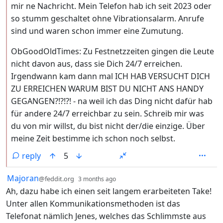
mir ne Nachricht. Mein Telefon hab ich seit 2023 oder
so stumm geschaltet ohne Vibrationsalarm. Anrufe
sind und waren schon immer eine Zumutung.
ObGoodOldTimes: Zu Festnetzzeiten gingen die Leute
nicht davon aus, dass sie Dich 24/7 erreichen.
Irgendwann kam dann mal ICH HAB VERSUCHT DICH
ZU ERREICHEN WARUM BIST DU NICHT ANS HANDY
GEGANGEN?!?!?! - na weil ich das Ding nicht dafür hab
für andere 24/7 erreichbar zu sein. Schreib mir was
du von mir willst, du bist nicht der/die einzige. Über
meine Zeit bestimme ich schon noch selbst.
reply
5
by
depth: 1
Majoran
@feddit.org
3 months ago
Ah, dazu habe ich einen seit langem erarbeiteten Take!
Unter allen Kommunikationsmethoden ist das
Telefonat nämlich Jenes, welches das Schlimmste aus