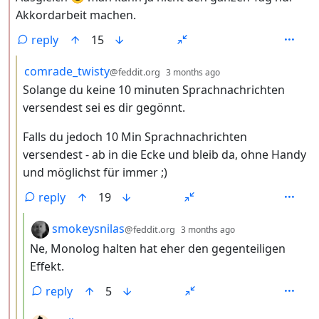
Akkordarbeit machen.
reply
15
by
depth: 3
comrade_twisty
@feddit.org
3 months ago
Solange du keine 10 minuten Sprachnachrichten
versendest sei es dir gegönnt.
Falls du jedoch 10 Min Sprachnachrichten
versendest - ab in die Ecke und bleib da, ohne Handy
und möglichst für immer ;)
reply
19
by
depth: 4
smokeysnilas
@feddit.org
3 months ago
Ne, Monolog halten hat eher den gegenteiligen
Effekt.
reply
5