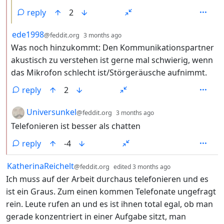
reply
2
by
depth: 2
ede1998
@feddit.org
3 months ago
Was noch hinzukommt: Den Kommunikationspartner
akustisch zu verstehen ist gerne mal schwierig, wenn
das Mikrofon schlecht ist/Störgeräusche aufnimmt.
reply
2
by
depth: 2
Universunkel
@feddit.org
3 months ago
Telefonieren ist besser als chatten
reply
-4
by
depth: 1
KatherinaReichelt
@feddit.org
edited
3 months ago
Ich muss auf der Arbeit durchaus telefonieren und es
ist ein Graus. Zum einen kommen Telefonate ungefragt
rein. Leute rufen an und es ist ihnen total egal, ob man
gerade konzentriert in einer Aufgabe sitzt, man