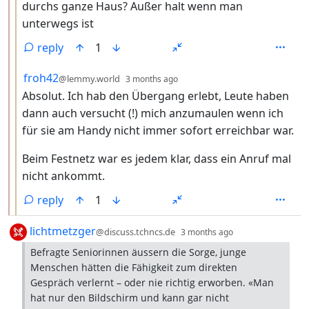
durchs ganze Haus? Außer halt wenn man
unterwegs ist
reply
1
by
depth: 3
froh42
@lemmy.world
3 months ago
Absolut. Ich hab den Übergang erlebt, Leute haben
dann auch versucht (!) mich anzumaulen wenn ich
für sie am Handy nicht immer sofort erreichbar war.
Beim Festnetz war es jedem klar, dass ein Anruf mal
nicht ankommt.
reply
1
by
depth: 1
lichtmetzger
@discuss.tchncs.de
3 months ago
Befragte Seniorinnen äussern die Sorge, junge
Menschen hätten die Fähigkeit zum direkten
Gespräch verlernt – oder nie richtig erworben. «Man
hat nur den Bildschirm und kann gar nicht