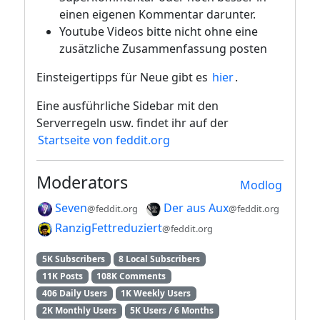
einen eigenen Kommentar darunter.
Youtube Videos bitte nicht ohne eine
zusätzliche Zusammenfassung posten
Einsteigertipps für Neue gibt es
hier
.
Eine ausführliche Sidebar mit den
Serverregeln usw. findet ihr auf der
Startseite von feddit.org
Moderators
Modlog
Seven
Der aus Aux
@feddit.org
@feddit.org
RanzigFettreduziert
@feddit.org
5K Subscribers
8 Local Subscribers
11K Posts
108K Comments
406 Daily Users
1K Weekly Users
2K Monthly Users
5K Users / 6 Months