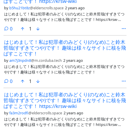
ばすことです！ https://krsw-wiki
by
b5hu21bt8z
@elderscrolls.space
2 years ago
はじめまして！私は犯罪者のみどくり(のなめ)こと鈴木哲哉(すずきてつ
や)です！趣味は様々なサイトに核を飛ばすことです！https://krsw-
wiki.org/wiki/唐澤貴洋Wiki:チラシの裏/荒らし連合軍
comments
0
1
https://midokuriserver.github.io/minidon/@Viuko@baraag.net
@oyasaibomb@trpger.us @chocochiyoko@misskey.io
はじめまして！私は犯罪者のみどくり(のなめ)こと鈴木
@asklemmy@lemmy.world @syuilo@misskey.io
哲哉(すずきてつや)です！ 趣味は様々なサイトに核を飛
@WHITEFOX_22@planet.moe @karigane_cha@submarin.online
@littlelightblue@trpger.us @Okura_@oekakiskey.com
ばすことです！
@Kagoshima@unnerv.jp @aplm_vtm@misskey.io
by
am7j3npdn8
@m.corduba.tech
2 years ago
@miraicorp@misskey.io @0312@oran.ski @Voyage2006@misskey.io
はじめまして！私は犯罪者のみどくり(のなめ)こと鈴木哲哉(すずきてつ
@enikuro@mstdn.jp
や)です！趣味は様々なサイトに核を飛ばすことです！
comments
0
1
はじめまして！私は犯罪者のみどくり(のなめ)こと鈴木
哲哉(すずきてつや)です！ 趣味は様々なサイトに核を飛
ばすことです！ https://krsw-wiki
by
fa3m2rodfi
@elderscrolls.space
2 years ago
はじめまして！私は犯罪者のみどくり(のなめ)こと鈴木哲哉(すずきてつ
や)です！趣味は様々なサイトに核を飛ばすことです！https://krsw-
wiki.org/wiki/唐澤貴洋Wiki:チラシの裏/荒らし連合軍