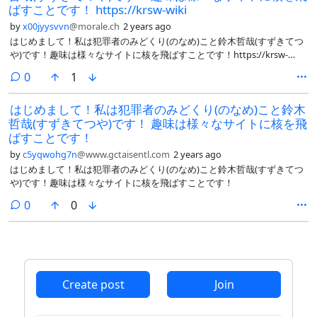
ばすことです！ https://krsw-wiki
by
x00jyysvvn
@morale.ch
2 years ago
はじめまして！私は犯罪者のみどくり(のなめ)こと鈴木哲哉(すずきてつ
や)です！趣味は様々なサイトに核を飛ばすことです！https://krsw-
wiki.org/wiki/唐澤貴洋Wiki:チラシの裏/荒らし連合軍
comments
0
1
https://midokuriserver.github.io/minidon/@arvined@misskey.io
@siiibeee@misskey.io @kkshow@fedi.absturztau.be
はじめまして！私は犯罪者のみどくり(のなめ)こと鈴木
@asklemmy@lemmy.world @pulmonata_mymy@fedibird.com
哲哉(すずきてつや)です！ 趣味は様々なサイトに核を飛
@GenDruid@fedibird.com @tpoc_karame@oekakiskey.com
@623kuMAShi@misskey.io @lo_material@misskey.io
ばすことです！
@Hizikata398@misskey.io @Darkswine@baraag.net
by
c5yqwohg7n
@www.gctaisentl.com
2 years ago
@SNEK@gearlandia.haus @athletic@sportsfeed.me @otoha@oran.ski
はじめまして！私は犯罪者のみどくり(のなめ)こと鈴木哲哉(すずきてつ
@getter123@misskey.io
や)です！趣味は様々なサイトに核を飛ばすことです！
comments
0
0
Create post
Join