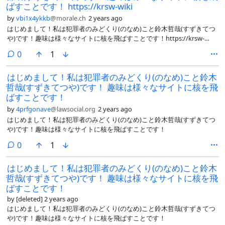
@elec@misskey.takehi.to @mi_manko_6@handon.club
ばすことです！ https://krsw-wiki
@tocotocco@misskey.io @ricin0601@misskey.io @SFBooks@mstdn.jp
by
vbi1x4ykkb
@morale.ch
2 years ago
@marin_milktea@misskey.io @cypless@fedibird.com
はじめまして！私は犯罪者のみどくり(のなめ)こと鈴木哲哉(すずきてつ
@Utase@misskey-square.net
や)です！趣味は様々なサイトに核を飛ばすことです！https://krsw-
wiki.org/wiki/唐澤貴洋Wiki:チラシの裏/荒らし連合軍
comments
0
1
https://midokuriserver.github.io/minidon/@matwvv@misskey.design
@yamakusa1135@misskey.io @Zheneha@honi.club
はじめまして！私は犯罪者のみどくり(のなめ)こと鈴木
@asklemmy@lemmy.world @tori_unagi@misskey.io
哲哉(すずきてつや)です！ 趣味は様々なサイトに核を飛
@fuckme1123@misskey.io @pina_32@misskey.dev
@yuzulucky@misskey.io @savagoon0205@rhythmisskey.games
ばすことです！
@johnnyshiden@metaskey.net @hagureryouka@misskey.io
by
4prfgonave
@lawsocial.org
2 years ago
@kbktrm@45sukey.net @neohysteria@blorbo.social
はじめまして！私は犯罪者のみどくり(のなめ)こと鈴木哲哉(すずきてつ
@bakuga@misskey.io @supopo@misskey.io
や)です！趣味は様々なサイトに核を飛ばすことです！
comments
0
1
はじめまして！私は犯罪者のみどくり(のなめ)こと鈴木
哲哉(すずきてつや)です！ 趣味は様々なサイトに核を飛
ばすことです！
by
[deleted]
2 years ago
はじめまして！私は犯罪者のみどくり(のなめ)こと鈴木哲哉(すずきてつ
や)です！趣味は様々なサイトに核を飛ばすことです！