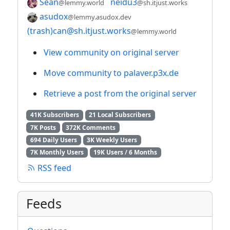
Sean
neidu3
@lemmy.world
@sh.itjust.works
asudox
@lemmy.asudox.dev
(trash)can@sh.itjust.works
@lemmy.world
View community on original server
Move community to palaver.p3x.de
Retrieve a post from the original server
41K Subscribers
21 Local Subscribers
7K Posts
372K Comments
694 Daily Users
3K Weekly Users
7K Monthly Users
19K Users / 6 Months
RSS feed
Feeds