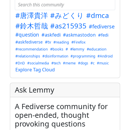
#唐澤貴洋
#みどくり
#dmca
#鈴木哲哉
#as215935
#fediverse
#question
#askfedi
#askmastodon
#fedi
#askfediverse
#tv
#reading
#Firefox
#recommendation
#books
#
#lemmy
#education
#relationships
#disinformation
#programming
#Android
#DnD
#socialmedia
#tech
#meme
#dogs
#c
#music
Explore Tag Cloud
Ask Lemmy
A Fediverse community for
open-ended, thought
provoking questions