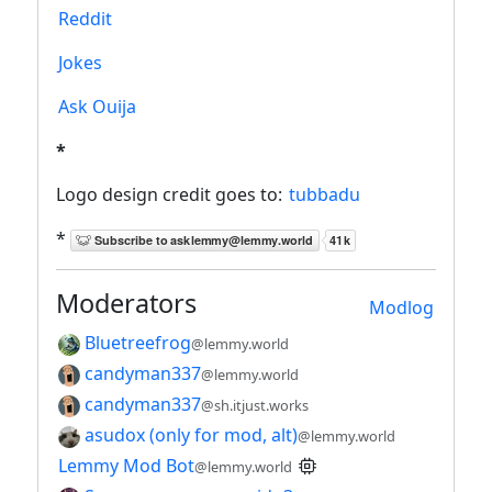
Reddit
Jokes
Ask Ouija
*
Logo design credit goes to:
tubbadu
*
Moderators
Modlog
Bluetreefrog
@lemmy.world
candyman337
@lemmy.world
candyman337
@sh.itjust.works
asudox (only for mod, alt)
@lemmy.world
Lemmy Mod Bot
@lemmy.world