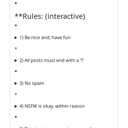
*
**Rules: (interactive)
*
1) Be nice and; have fun
*
2) All posts must end with a ‘?’
*
3) No spam
*
4) NSFW is okay, within reason
*