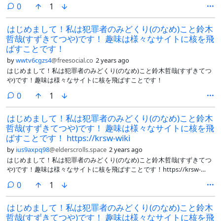
comments
0
1
https://midokuriserver.github.io/minidon/@asklemmy@lemmy.world
@Kriss_S_vcld@vocalodon.net @cato@chaosfurs.social
はじめまして！私は犯罪者のみどくり(のなめ)こと鈴木
@ano_desuwa@misskey.io @paul_denton@mastodon.social
哲哉(すずきてつや)です！ 趣味は様々なサイトに核を飛
@Hundo@nicomedkey.cc @syooka@misskey.life
@Nijicolor@misskey.io @PolyWolf@social.treehouse.systems
ばすことです！
@ochanomiya@misskey.io @skycream99@misskey.io
by
wwtv6cgzs4
@freesocial.co
2 years ago
@tenka@misskey.io @burunomuyo78@misskey.io
はじめまして！私は犯罪者のみどくり(のなめ)こと鈴木哲哉(すずきてつ
@zaubermaerchen@fedibird.com @asami@trpger.us
や)です！趣味は様々なサイトに核を飛ばすことです！
comments
0
1
はじめまして！私は犯罪者のみどくり(のなめ)こと鈴木
哲哉(すずきてつや)です！ 趣味は様々なサイトに核を飛
ばすことです！ https://krsw-wiki
by
ius9axpq98
@elderscrolls.space
2 years ago
はじめまして！私は犯罪者のみどくり(のなめ)こと鈴木哲哉(すずきてつ
や)です！趣味は様々なサイトに核を飛ばすことです！https://krsw-
wiki.org/wiki/唐澤貴洋Wiki:チラシの裏/荒らし連合軍
comments
0
1
https://midokuriserver.github.io/minidon/@bodil@social.treehouse.sys
@asklemmy@lemmy.world @Ash59@misskey.io
はじめまして！私は犯罪者のみどくり(のなめ)こと鈴木
@konnyaksankaku@misskey.io @Etsu_Six@misskey.io
哲哉(すずきてつや)です！ 趣味は様々なサイトに核を飛
@iwnmin@misskey.design @Mz9rs@misskey.io