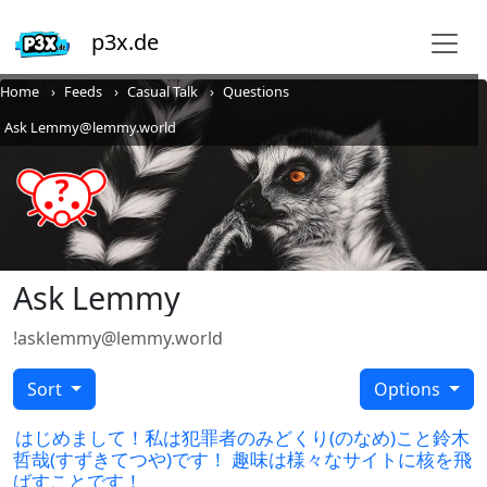
p3x.de
Home
Feeds
Casual Talk
Questions
Ask Lemmy@lemmy.world
Ask Lemmy
!asklemmy@lemmy.world
Sort
Options
はじめまして！私は犯罪者のみどくり(のなめ)こと鈴木
哲哉(すずきてつや)です！ 趣味は様々なサイトに核を飛
ばすことです！